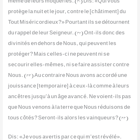
même de leurs moqueries. (41) Dis: «Qui vous
protège la nuit et le jour, contre le [châtiment] du
Tout Miséricordieux?» Pourtant ils se détournent
du rappel de leur Seigneur. (42) Ont-ils donc des
divinités en dehors de Nous, qui peuvent les
protéger? Mais celles-ci ne peuvent ni se
secourir elles-mêmes, ni se faire assister contre
Nous. (43) Au contraire Nous avons accordé une
jouissance [temporaire] à ceux-là comme à leurs
ancêtres jusqu’à un âge avancé. Ne voient-ils pas
que Nous venons à la terre que Nous réduisons de
tous côtés? Seront-ils alors les vainqueurs? (44)
Dis: «Je vous avertis par ce qui m’est révélé».