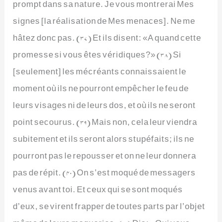
prompt dans sa nature. Je vous montrerai Mes
signes [la réalisation de Mes menaces]. Ne me
hâtez donc pas. (37) Et ils disent: «A quand cette
promesse si vous êtes véridiques?» (38) Si
[seulement] les mécréants connaissaient le
moment où ils ne pourront empêcher le feu de
leurs visages ni de leurs dos, et où ils ne seront
point secourus. (39) Mais non, cela leur viendra
subitement et ils seront alors stupéfaits; ils ne
pourront pas le repousser et on ne leur donnera
pas de répit. (40) On s’est moqué de messagers
venus avant toi. Et ceux qui se sont moqués
d’eux, se virent frapper de toutes parts par l’objet