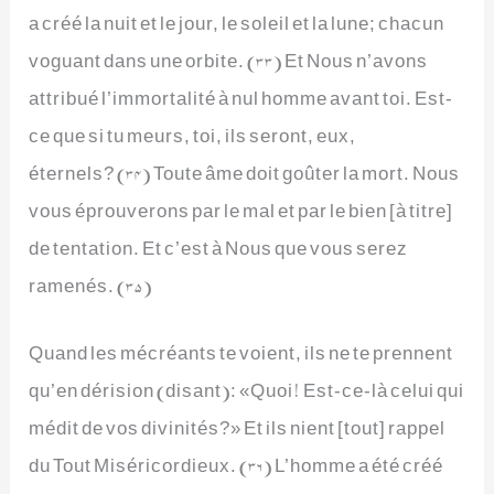
a créé la nuit et le jour, le soleil et la lune; chacun
voguant dans une orbite. (33) Et Nous n’avons
attribué l’immortalité à nul homme avant toi. Est-
ce que si tu meurs, toi, ils seront, eux,
éternels? (34) Toute âme doit goûter la mort. Nous
vous éprouverons par le mal et par le bien [à titre]
de tentation. Et c’est à Nous que vous serez
ramenés. (35)
Quand les mécréants te voient, ils ne te prennent
qu’en dérision (disant): «Quoi! Est-ce-là celui qui
médit de vos divinités?» Et ils nient [tout] rappel
du Tout Miséricordieux. (36) L’homme a été créé