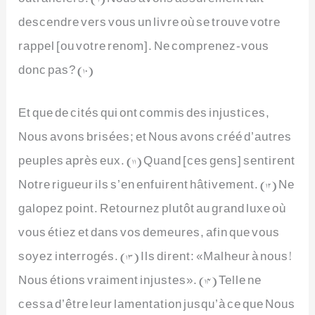
descendre vers vous un livre où se trouve votre
rappel [ou votre renom]. Ne comprenez-vous
donc pas? (10)
Et que de cités qui ont commis des injustices,
Nous avons brisées; et Nous avons créé d’autres
peuples après eux. (11) Quand [ces gens] sentirent
Notre rigueur ils s’en enfuirent hâtivement. (12) Ne
galopez point. Retournez plutôt au grand luxe où
vous étiez et dans vos demeures, afin que vous
soyez interrogés. (13) Ils dirent: «Malheur à nous!
Nous étions vraiment injustes». (14) Telle ne
cessa d’être leur lamentation jusqu’à ce que Nous