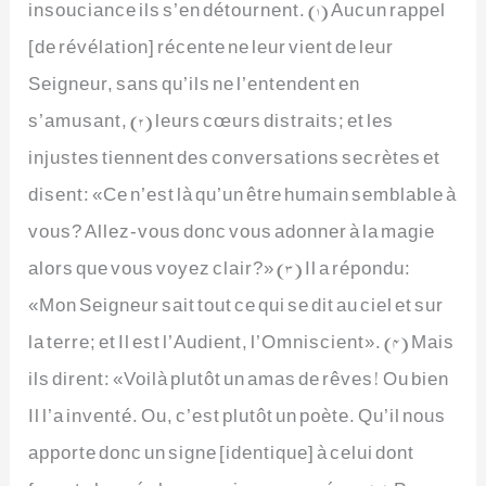
insouciance ils s’en détournent. (1) Aucun rappel
[de révélation] récente ne leur vient de leur
Seigneur, sans qu’ils ne l’entendent en
s’amusant, (2) leurs cœurs distraits; et les
injustes tiennent des conversations secrètes et
disent: «Ce n’est là qu’un être humain semblable à
vous? Allez-vous donc vous adonner à la magie
alors que vous voyez clair?» (3) Il a répondu:
«Mon Seigneur sait tout ce qui se dit au ciel et sur
la terre; et Il est l’Audient, l’Omniscient». (4) Mais
ils dirent: «Voilà plutôt un amas de rêves! Ou bien
Il l’a inventé. Ou, c’est plutôt un poète. Qu’il nous
apporte donc un signe [identique] à celui dont