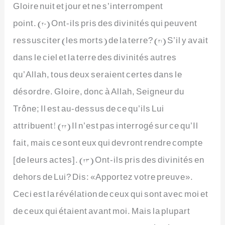
Gloire nuit et jour et ne s’interrompent
point. (20) Ont-ils pris des divinités qui peuvent
ressusciter (les morts) de la terre? (21) S’il y avait
dans le ciel et la terre des divinités autres
qu’Allah, tous deux seraient certes dans le
désordre. Gloire, donc à Allah, Seigneur du
Trône; Il est au-dessus de ce qu’ils Lui
attribuent! (22) Il n’est pas interrogé sur ce qu’Il
fait, mais ce sont eux qui devront rendre compte
[de leurs actes]. (23) Ont-ils pris des divinités en
dehors de Lui? Dis: «Apportez votre preuve».
Ceci est la révélation de ceux qui sont avec moi et
de ceux qui étaient avant moi. Mais la plupart