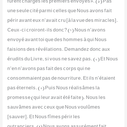
furent chargés les premiers envoyés». (5) Pas
une seule cité parmi celles que Nous avons fait
périr avant eux n’avait cru [à la vue des miracles].
Ceux-ci croiront-ils donc? (6) Nous n’avons
envoyé avant toi que des hommes à qui Nous
faisions des révélations. Demandez donc aux
érudits du Livre, si vous ne savez pas. (7) Et Nous
n’en n’avons pas fait des corps qui ne
consommaient pas de nourriture. Et ils n’étaient
pas éternels. (8) Puis Nous réalisâmes la
promesse (qui leur avait été faite). Nous les
sauvâmes avec ceux que Nous voulûmes
[sauver]. Et Nous fîmes périr les
outranciers. (9) Nous avons assurément fait