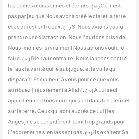
les eûmes moissonnés et éteints. (15) Ce n’est
pas par jeu que Nous avons créé le ciel et la terre
et ce qui est entre eux. (16) Si Nous avions voulu
prendre une distraction, Nous l’aurions prise de
Nous-mêmes, si vraiment Nous avions voulu le
faire. (17) Bien au contraire, Nous lançons contre
le faux la vérité qui le subjugue, et le voilà qui
disparaît. Et malheur à vous pour ce que vous
attribuez [injustement à Allah]. (18) A Lui seul
appartiennent tous ceux qui sont dans les cieux et
sur la terre. Ceux qui sont auprès de Lui [les
Anges] ne se considèrent point trop grands pour
L’adorer et ne s’en lassent pas. (19) Ils exaltent Sa