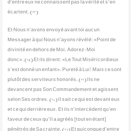
d’entre eux ne connaissent pas la vérité et s’en
écartent. (24)
Et Nous n’avons envoyé avant toi aucun
Messager à qui Nous n’ayons révélé: «Point de
divinité en dehors de Moi. Adorez-Moi
donc». (25) Et ils dirent: «Le Tout Miséricordieux
s’est donné un enfant». Pureté à Lui! Mais ce sont
plutôt des serviteurs honorés. (26) Ils ne
devancent pas Son Commandement et agissent
selon Ses ordres. (27) Il sait ce qui est devant eux
et ce qui derrière eux. Et ils n’intercèdent qu’en
faveur de ceux qu’Il a agréés [tout en étant]
pénétrés de Sa crainte. (28) Et quiconque d’entre