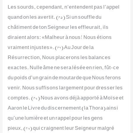
Les sourds, cependant, n’entendent pas l’appel
quand on les avertit. (45) Si un souffle du
châtiment de ton Seigneur les effleurait, ils
diraient alors: «Malheur à nous! Nous étions
vraiment injustes». (46) Au Jour de la
Résurrection, Nous placerons les balances
exactes. Nulle âme ne sera lésée en rien, fût-ce
du poids d’un grain de moutarde que Nous ferons
venir. Nous suffisons largement pour dresser les
comptes. (47) Nous avons déjà apporté à Moïse et
Aaron le Livre du discernement (la Thora) ainsi
qu’une lumière et un rappel pour les gens
pieux, (48) qui craignent leur Seigneur malgré