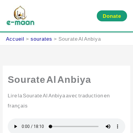
Aller
au
Donate
contenu
Accueil
sourates
Sourate Al Anbiya
Sourate Al Anbiya
Lire la Sourate Al Anbiya avec traduction en
français