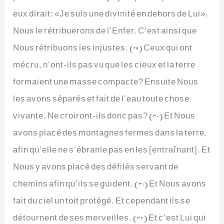
eux dirait: «Je suis une divinité en dehors de Lui».
Nous le rétribuerons de l’Enfer. C’est ainsi que
Nous rétribuons les injustes. (29) Ceux qui ont
mécru, n’ont-ils pas vu que les cieux et la terre
formaient une masse compacte? Ensuite Nous
les avons séparés et fait de l’eau toute chose
vivante. Ne croiront-ils donc pas? (30) Et Nous
avons placé des montagnes fermes dans la terre,
afin qu’elle ne s’ébranle pas en les [entraînant]. Et
Nous y avons placé des défilés servant de
chemins afin qu’ils se guident. (31) Et Nous avons
fait du ciel un toit protégé. Et cependant ils se
détournent de ses merveilles. (32) Et c’est Lui qui