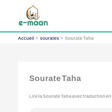
Aller
au
contenu
Accueil
sourates
Sourate Taha
Sourate Taha
Lire la Sourate Taha avec traduction en