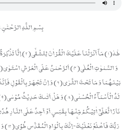
بِسْمِ اللَّهِ الرَّحْمَٰنِ