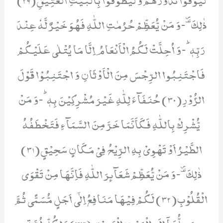
ذٰلِكَۗ-وَ مَنْ یُّعَظِّمْ حُرُمٰتِ اللّٰهِ فَهُوَ خَیْرٌ لَّهٗ عِنْدَ
رَبِّهٖؕ-وَ اُحِلَّتْ لَكُمُ الْاَنْعَامُ اِلَّا مَا یُتْلٰى عَلَیْكُمْ
فَاجْتَنِبُوا الرِّجْسَ مِنَ الْاَوْثَانِ وَ اجْتَنِبُوْا قَوْلَ
الزُّوْرِ(30) حُنَفَآءَ لِلّٰهِ غَیْرَ مُشْرِكِیْنَ بِهٖؕ-وَ مَنْ
یُّشْرِكْ بِاللّٰهِ فَكَاَنَّمَا خَرَّ مِنَ السَّمَآءِ فَتَخْطَفُهُ
الطَّیْرُ اَوْ تَهْوِیْ بِهِ الرِّیْحُ فِیْ مَكَانٍ سَحِیْقٍ(31)
ذٰلِكَۗ-وَ مَنْ یُّعَظِّمْ شَعَآىٕرَ اللّٰهِ فَاِنَّهَا مِنْ تَقْوَى
الْقُلُوْبِ(32) لَكُمْ فِیْهَا مَنَافِعُ اِلٰۤى اَجَلٍ مُّسَمًّى ثُمَّ
مَحِلُّهَاۤ اِلَى الْبَیْتِ الْعَتِیْقِ(33)وَ لِكُلِّ اُمَّةٍ