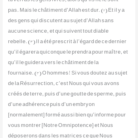
pas. Mais le châtiment d’Allah est dur. (2) Et il y a
des gens qui discutent au sujet d’Allah sans
aucune science, et qui suivent tout diable
rebelle. (3) Il a été prescrit à l’égard de ce dernier
qu’il égarera quiconque le prendra pour maître, et
qu’il le guidera vers le châtiment de la
fournaise. (4) O hommes! Si vous doutez au sujet
de la Résurrection, c’est Nous qui vous avons
créés de terre, puis d’une goutte de sperme, puis
d’une adhérence puis d’un embryon
[normalement] formé aussi bien qu’informe pour
vous montrer [Notre Omnipotence] et Nous
déposerons dans les matrices ce que Nous