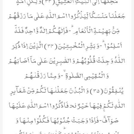
جَعَلْنَا مَنْسَكًا لِّیَذْكُرُوا اسْمَ اللّٰهِ عَلٰى مَا رَزَقَهُمْ
مِّنْۢ بَهِیْمَةِ الْاَنْعَامِؕ-فَاِلٰهُكُمْ اِلٰهٌ وَّاحِدٌ فَلَهٗۤ
اَسْلِمُوْاؕ-وَ بَشِّرِ الْمُخْبِتِیْنَ(34) الَّذِیْنَ اِذَا ذُكِرَ
اللّٰهُ وَ جِلَتْ قُلُوْبُهُمْ وَ الصّٰبِرِیْنَ عَلٰى مَاۤ اَصَابَهُمْ
وَ الْمُقِیْمِی الصَّلٰوةِۙ-وَ مِمَّا رَزَقْنٰهُمْ
یُنْفِقُوْنَ(35) وَ الْبُدْنَ جَعَلْنٰهَا لَكُمْ مِّنْ شَعَآىٕرِ
اللّٰهِ لَكُمْ فِیْهَا خَیْرٌ ﳓ فَاذْكُرُوا اسْمَ اللّٰهِ عَلَیْهَا
صَوَآفَّۚ-فَاِذَا وَجَبَتْ جُنُوْبُهَا فَكُلُوْا مِنْهَا وَ