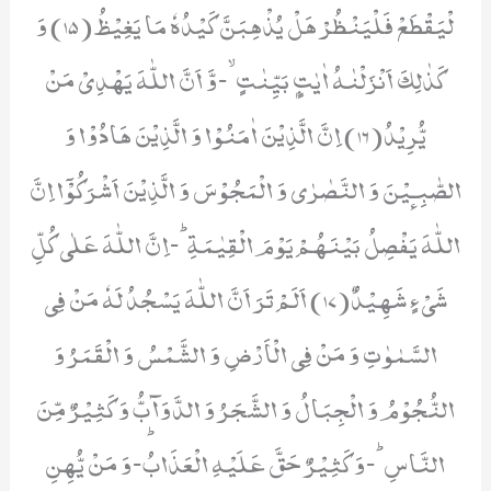
لْیَقْطَعْ فَلْیَنْظُرْ هَلْ یُذْهِبَنَّ كَیْدُهٗ مَا یَغِیْظُ(15) وَ
كَذٰلِكَ اَنْزَلْنٰهُ اٰیٰتٍۭ بَیِّنٰتٍۙ-وَّ اَنَّ اللّٰهَ یَهْدِیْ مَنْ
یُّرِیْدُ(16) اِنَّ الَّذِیْنَ اٰمَنُوْا وَ الَّذِیْنَ هَادُوْا وَ
الصّٰبِـٕیْنَ وَ النَّصٰرٰى وَ الْمَجُوْسَ وَ الَّذِیْنَ اَشْرَكُوْۤا اِنَّ
اللّٰهَ یَفْصِلُ بَیْنَهُمْ یَوْمَ الْقِیٰمَةِؕ-اِنَّ اللّٰهَ عَلٰى كُلِّ
شَیْءٍ شَهِیْدٌ(17) اَلَمْ تَرَ اَنَّ اللّٰهَ یَسْجُدُ لَهٗ مَنْ فِی
السَّمٰوٰتِ وَ مَنْ فِی الْاَرْضِ وَ الشَّمْسُ وَ الْقَمَرُ وَ
النُّجُوْمُ وَ الْجِبَالُ وَ الشَّجَرُ وَ الدَّوَآبُّ وَ كَثِیْرٌ مِّنَ
النَّاسِؕ-وَ كَثِیْرٌ حَقَّ عَلَیْهِ الْعَذَابُؕ-وَ مَنْ یُّهِنِ