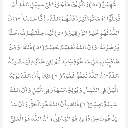
مُّهِیْنٌ(57)وَ الَّذِیْنَ هَاجَرُوْا فِیْ سَبِیْلِ اللّٰهِ ثُمَّ
قُتِلُوْۤا اَوْ مَاتُوْا لَیَرْزُقَنَّهُمُ اللّٰهُ رِزْقًا حَسَنًاؕ-وَ اِنَّ
اللّٰهَ لَهُوَ خَیْرُ الرّٰزِقِیْنَ(58) لَیُدْخِلَنَّهُمْ مُّدْخَلًا
یَّرْضَوْنَهٗؕ-وَ اِنَّ اللّٰهَ لَعَلِیْمٌ حَلِیْمٌ(59) ذٰلِكَۚ-وَ مَنْ
عَاقَبَ بِمِثْلِ مَا عُوْقِبَ بِهٖ ثُمَّ بُغِیَ عَلَیْهِ لَیَنْصُرَنَّهُ
اللّٰهُؕ-اِنَّ اللّٰهَ لَعَفُوٌّ غَفُوْرٌ(60) ذٰلِكَ بِاَنَّ اللّٰهَ یُوْلِجُ
الَّیْلَ فِی النَّهَارِ وَ یُوْلِجُ النَّهَارَ فِی الَّیْلِ وَ اَنَّ اللّٰهَ
سَمِیْعٌۢ بَصِیْرٌ(61) ذٰلِكَ بِاَنَّ اللّٰهَ هُوَ الْحَقُّ وَ اَنَّ مَا
یَدْعُوْنَ مِنْ دُوْنِهٖ هُوَ الْبَاطِلُ وَ اَنَّ اللّٰهَ هُوَ الْعَلِیُّ