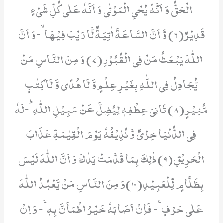
الْحَقُّ وَ اَنَّهٗ یُحْیِ الْمَوْتٰى وَ اَنَّهٗ عَلٰى كُلِّ شَیْءٍ
قَدِیْرٌ(6) وَّ اَنَّ السَّاعَةَ اٰتِیَةٌ لَّا رَیْبَ فِیْهَاۙ-وَ اَنَّ
اللّٰهَ یَبْعَثُ مَنْ فِی الْقُبُوْرِ(7) وَ مِنَ النَّاسِ مَنْ
یُّجَادِلُ فِی اللّٰهِ بِغَیْرِ عِلْمٍ وَّ لَا هُدًى وَّ لَا كِتٰبٍ
مُّنِیْرٍ(8) ثَانِیَ عِطْفِهٖ لِیُضِلَّ عَنْ سَبِیْلِ اللّٰهِؕ-لَهٗ
فِی الدُّنْیَا خِزْیٌ وَّ نُذِیْقُهٗ یَوْمَ الْقِیٰمَةِ عَذَابَ
الْحَرِیْقِ(9) ذٰلِكَ بِمَا قَدَّمَتْ یَدٰكَ وَ اَنَّ اللّٰهَ لَیْسَ
بِظَلَّامٍ لِّلْعَبِیْدِ(10)وَ مِنَ النَّاسِ مَنْ یَّعْبُدُ اللّٰهَ
عَلٰى حَرْفٍۚ- فَاِنْ اَصَابَهٗ خَیْرُ اطْمَاَنَّ بِهٖۚ- وَ اِنْ