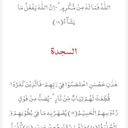
اللّٰهُ فَمَا لَهٗ مِنْ مُّكْرِمٍؕ-اِنَّ اللّٰهَ یَفْعَلُ مَا
یَشَآءُ(18)
السجدة
هٰذٰنِ خَصْمٰنِ اخْتَصَمُوْا فِیْ رَبِّهِمْ-فَالَّذِیْنَ كَفَرُوْا
قُطِّعَتْ لَهُمْ ثِیَابٌ مِّنْ نَّارٍؕ-یُصَبُّ مِنْ فَوْقِ
رُءُوْسِهِمُ الْحَمِیْمُ(19) یُصْهَرُ بِهٖ مَا فِیْ بُطُوْنِهِمْ وَ
الْجُلُوْدُﭤ(20) وَ لَهُمْ مَّقَامِعُ مِنْ حَدِیْدٍ(21) كُلَّمَاۤ