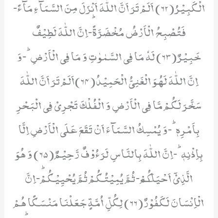
الْكَبِیْرُ(62) اَلَمْ تَرَ اَنَّ اللّٰهَ اَنْزَلَ مِنَ السَّمَآءِ مَآءً-
فَتُصْبِحُ الْاَرْضُ مُخْضَرَّةًؕ-اِنَّ اللّٰهَ لَطِیْفٌ
خَبِیْرٌ(63) لَهٗ مَا فِی السَّمٰوٰتِ وَ مَا فِی الْاَرْضِؕ-وَ
اِنَّ اللّٰهَ لَهُوَ الْغَنِیُّ الْحَمِیْدُ(64)اَلَمْ تَرَ اَنَّ اللّٰهَ
سَخَّرَ لَكُمْ مَّا فِی الْاَرْضِ وَ الْفُلْكَ تَجْرِیْ فِی الْبَحْرِ
بِاَمْرِهٖؕ-وَ یُمْسِكُ السَّمَآءَ اَنْ تَقَعَ عَلَى الْاَرْضِ اِلَّا
بِاِذْنِهٖؕ-اِنَّ اللّٰهَ بِالنَّاسِ لَرَءُوْفٌ رَّحِیْمٌ(65) وَ هُوَ
الَّذِیْۤ اَحْیَاكُمْ٘-ثُمَّ یُمِیْتُكُمْ ثُمَّ یُحْیِیْكُمْؕ-اِنَّ
الْاِنْسَانَ لَكَفُوْرٌ(66) لِكُلِّ اُمَّةٍ جَعَلْنَا مَنْسَكًا هُمْ