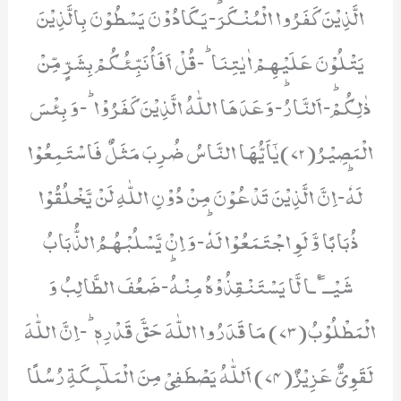
الَّذِیْنَ كَفَرُوا الْمُنْكَرَؕ-یَكَادُوْنَ یَسْطُوْنَ بِالَّذِیْنَ
یَتْلُوْنَ عَلَیْهِمْ اٰیٰتِنَاؕ-قُلْ اَفَاُنَبِّئُكُمْ بِشَرٍّ مِّنْ
ذٰلِكُمْؕ-اَلنَّارُؕ-وَعَدَهَا اللّٰهُ الَّذِیْنَ كَفَرُوْاؕ-وَ بِئْسَ
الْمَصِیْرُ(72)یٰۤاَیُّهَا النَّاسُ ضُرِبَ مَثَلٌ فَاسْتَمِعُوْا
لَهٗؕ-اِنَّ الَّذِیْنَ تَدْعُوْنَ مِنْ دُوْنِ اللّٰهِ لَنْ یَّخْلُقُوْا
ذُبَابًا وَّ لَوِ اجْتَمَعُوْا لَهٗؕ-وَ اِنْ یَّسْلُبْهُمُ الذُّبَابُ
شَیْــٴًـا لَّا یَسْتَنْقِذُوْهُ مِنْهُؕ-ضَعُفَ الطَّالِبُ وَ
الْمَطْلُوْبُ(73) مَا قَدَرُوا اللّٰهَ حَقَّ قَدْرِهٖؕ-اِنَّ اللّٰهَ
لَقَوِیٌّ عَزِیْزٌ(74) اَللّٰهُ یَصْطَفِیْ مِنَ الْمَلٰٓىٕكَةِ رُسُلًا