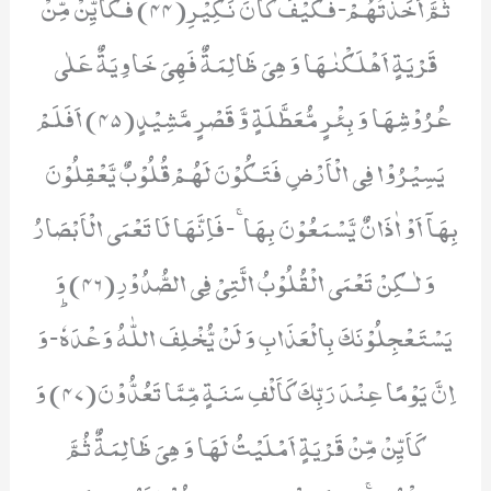
ثُمَّ اَخَذْتُهُمْۚ-فَكَیْفَ كَانَ نَكِیْرِ(44) فَكَاَیِّنْ مِّنْ
قَرْیَةٍ اَهْلَكْنٰهَا وَ هِیَ ظَالِمَةٌ فَهِیَ خَاوِیَةٌ عَلٰى
عُرُوْشِهَا وَ بِئْرٍ مُّعَطَّلَةٍ وَّ قَصْرٍ مَّشِیْدٍ(45) اَفَلَمْ
یَسِیْرُوْا فِی الْاَرْضِ فَتَكُوْنَ لَهُمْ قُلُوْبٌ یَّعْقِلُوْنَ
بِهَاۤ اَوْ اٰذَانٌ یَّسْمَعُوْنَ بِهَاۚ-فَاِنَّهَا لَا تَعْمَى الْاَبْصَارُ
وَ لٰـكِنْ تَعْمَى الْقُلُوْبُ الَّتِیْ فِی الصُّدُوْرِ(46) وَ
یَسْتَعْجِلُوْنَكَ بِالْعَذَابِ وَ لَنْ یُّخْلِفَ اللّٰهُ وَعْدَهٗؕ-وَ
اِنَّ یَوْمًا عِنْدَ رَبِّكَ كَاَلْفِ سَنَةٍ مِّمَّا تَعُدُّوْنَ(47) وَ
كَاَیِّنْ مِّنْ قَرْیَةٍ اَمْلَیْتُ لَهَا وَ هِیَ ظَالِمَةٌ ثُمَّ