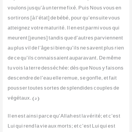
voulons jusqu’à un terme fixé. Puis Nous vous en
sortirons [à l’état] de bébé, pour qu’ensuite vous
atteignez votre maturité. Il en est parmi vous qui
meurent [jeunes] tandis que d’autres parviennent
au plus vil de l’âge si bien qu’ils ne savent plus rien
de ce qu’ils connaissaient auparavant. De même
tu vois la terre desséchée: dès que Nous y faisons
descendre de l’eau elle remue, se gonfle, et fait
pousser toutes sortes de splendides couples de
végétaux. (5)
Il en est ainsi parce qu’Allah est la vérité; et c’est
Lui qui rend la vie aux morts; et c’est Lui qui est