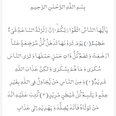
بِسْمِ اللَّهِ الرَّحْمَٰنِ الرَّحِيمِ
یٰۤاَیُّهَا النَّاسُ اتَّقُوْا رَبَّكُمْۚ-اِنَّ زَلْزَلَةَ السَّاعَةِ شَیْءٌ
عَظِیْمٌ(1) یَوْمَ تَرَوْنَهَا تَذْهَلُ كُلُّ مُرْضِعَةٍ عَمَّاۤ
اَرْضَعَتْ وَ تَضَعُ كُلُّ ذَاتِ حَمْلٍ حَمْلَهَا وَ تَرَى النَّاسَ
سُكٰرٰى وَ مَا هُمْ بِسُكٰرٰى وَ لٰكِنَّ عَذَابَ اللّٰهِ
شَدِیْدٌ(2) وَ مِنَ النَّاسِ مَنْ یُّجَادِلُ فِی اللّٰهِ بِغَیْرِ
عِلْمٍ وَّ یَتَّبِـعُ كُلَّ شَیْطٰنٍ مَّرِیْدٍ(3) كُتِبَ عَلَیْهِ اَنَّهٗ
مَنْ تَوَلَّاهُ فَاَنَّهٗ یُضِلُّهٗ وَ یَهْدِیْهِ اِلٰى عَذَابِ