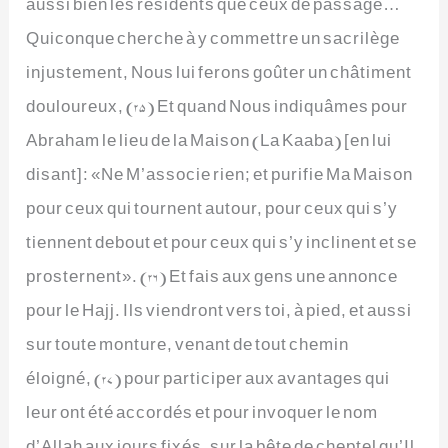
aussi bien les résidents que ceux de passage…
Quiconque cherche à y commettre un sacrilège
injustement, Nous lui ferons goûter un châtiment
douloureux, (25) Et quand Nous indiquâmes pour
Abraham le lieu de la Maison (La Kaaba) [en lui
disant]: «Ne M’associe rien; et purifie Ma Maison
pour ceux qui tournent autour, pour ceux qui s’y
tiennent debout et pour ceux qui s’y inclinent et se
prosternent». (26) Et fais aux gens une annonce
pour le Hajj. Ils viendront vers toi, à pied, et aussi
sur toute monture, venant de tout chemin
éloigné, (27) pour participer aux avantages qui
leur ont été accordés et pour invoquer le nom
d’Allah aux jours fixés, sur la bête de cheptel qu’Il