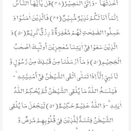
اَخَذْتُهَاۚ-وَ اِلَیَّ الْمَصِیْرُ(48)قُلْ یٰۤاَیُّهَا النَّاسُ
اِنَّمَاۤ اَنَا لَكُمْ نَذِیْرٌ مُّبِیْنٌ(49) فَالَّذِیْنَ اٰمَنُوْا وَ
عَمِلُوا الصّٰلِحٰتِ لَهُمْ مَّغْفِرَةٌ وَّ رِزْقٌ كَرِیْمٌ(50) وَ
الَّذِیْنَ سَعَوْا فِیْۤ اٰیٰتِنَا مُعٰجِزِیْنَ اُولٰٓىٕكَ اَصْحٰبُ
الْجَحِیْمِ(51) وَ مَاۤ اَرْسَلْنَا مِنْ قَبْلِكَ مِنْ رَّسُوْلٍ وَّ
لَا نَبِیٍّ اِلَّاۤ اِذَا تَمَنّٰۤى اَلْقَى الشَّیْطٰنُ فِیْۤ اُمْنِیَّتِهٖۚ-
فَیَنْسَخُ اللّٰهُ مَا یُلْقِی الشَّیْطٰنُ ثُمَّ یُحْكِمُ اللّٰهُ
اٰیٰتِهٖؕ-وَ اللّٰهُ عَلِیْمٌ حَكِیْمٌ(52) لِّیَجْعَلَ مَا یُلْقِی
الشَّیْطٰنُ فِتْنَةً لِّلَّذِیْنَ فِیْ قُلُوْبِهِمْ مَّرَضٌ وَّ