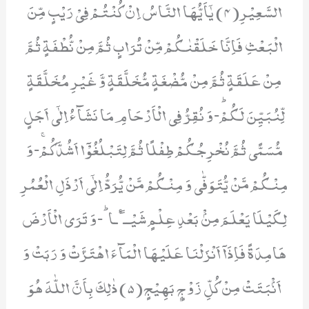
السَّعِیْرِ(4) یٰۤاَیُّهَا النَّاسُ اِنْ كُنْتُمْ فِیْ رَیْبٍ مِّنَ
الْبَعْثِ فَاِنَّا خَلَقْنٰكُمْ مِّنْ تُرَابٍ ثُمَّ مِنْ نُّطْفَةٍ ثُمَّ
مِنْ عَلَقَةٍ ثُمَّ مِنْ مُّضْغَةٍ مُّخَلَّقَةٍ وَّ غَیْرِ مُخَلَّقَةٍ
لِّنُبَیِّنَ لَكُمْؕ-وَ نُقِرُّ فِی الْاَرْحَامِ مَا نَشَآءُ اِلٰۤى اَجَلٍ
مُّسَمًّى ثُمَّ نُخْرِجُكُمْ طِفْلًا ثُمَّ لِتَبْلُغُوْۤا اَشُدَّكُمْۚ-وَ
مِنْكُمْ مَّنْ یُّتَوَفّٰى وَ مِنْكُمْ مَّنْ یُّرَدُّ اِلٰۤى اَرْذَلِ الْعُمُرِ
لِكَیْلَا یَعْلَمَ مِنْۢ بَعْدِ عِلْمٍ شَیْــٴًـاؕ-وَ تَرَى الْاَرْضَ
هَامِدَةً فَاِذَاۤ اَنْزَلْنَا عَلَیْهَا الْمَآءَ اهْتَزَّتْ وَ رَبَتْ وَ
اَنْۢبَتَتْ مِنْ كُلِّ زَوْجٍۭ بَهِیْجٍ(5) ذٰلِكَ بِاَنَّ اللّٰهَ هُوَ