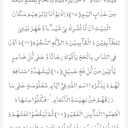
مِنْ عَذَابٍ اَلِیْمٍ(25)وَ اِذْ بَوَّاْنَا لِاِبْرٰهِیْمَ مَكَانَ
الْبَیْتِ اَنْ لَّا تُشْرِكْ بِیْ شَیْــٴًـا وَّ طَهِّرْ بَیْتِیَ
لِلطَّآىٕفِیْنَ وَ الْقَآىٕمِیْنَ وَ الرُّكَّعِ السُّجُوْدِ(26) وَ اَذِّنْ
فِی النَّاسِ بِالْحَجِّ یَاْتُوْكَ رِجَالًا وَّ عَلٰى كُلِّ ضَامِرٍ
یَّاْتِیْنَ مِنْ كُلِّ فَجٍّ عَمِیْقٍ(27) لِّیَشْهَدُوْا مَنَافِعَ
لَهُمْ وَ یَذْكُرُوا اسْمَ اللّٰهِ فِیْۤ اَیَّامٍ مَّعْلُوْمٰتٍ عَلٰى مَا
رَزَقَهُمْ مِّنْۢ بَهِیْمَةِ الْاَنْعَامِۚ-فَكُلُوْا مِنْهَا وَ
اَطْعِمُوا الْبَآىٕسَ الْفَقِیْرَ(28) ثُمَّ لْیَقْضُوْا تَفَثَهُمْ وَ
لْیُوْفُوْا نُذُوْرَهُمْ وَ لْیَطَّوَّفُوْا بِالْبَیْتِ الْعَتِیْقِ(29)