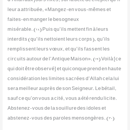
leur a attribuée, «Mangez-en vous-mêmes et
faites-en manger le besogneux
misérable. (28) Puis qu’ils mettent fin à leurs
interdits (qu’ils nettoient leurs corps), qu’ils
remplissent leurs vœux, et qu’ils fassent les
circuits autour de l’Antique Maison». (29) Voilà [ce
qui doit être observé] et quiconque prend en haute
considération les limites sacrées d’Allah cela lui
sera meilleur auprès de son Seigneur. Le bétail,
sauf ce qu’on vous a cité, vous a été rendu licite.
Abstenez-vous de la souillure des idoles et
abstenez-vous des paroles mensongères. (30)