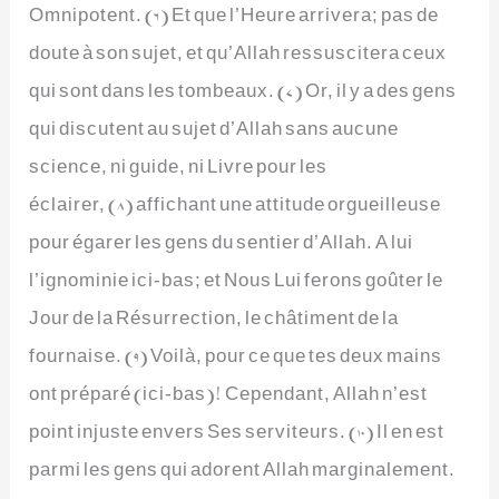
Omnipotent. (6) Et que l’Heure arrivera; pas de
doute à son sujet, et qu’Allah ressuscitera ceux
qui sont dans les tombeaux. (7) Or, il y a des gens
qui discutent au sujet d’Allah sans aucune
science, ni guide, ni Livre pour les
éclairer, (8) affichant une attitude orgueilleuse
pour égarer les gens du sentier d’Allah. A lui
l’ignominie ici-bas; et Nous Lui ferons goûter le
Jour de la Résurrection, le châtiment de la
fournaise. (9) Voilà, pour ce que tes deux mains
ont préparé (ici-bas)! Cependant, Allah n’est
point injuste envers Ses serviteurs. (10) Il en est
parmi les gens qui adorent Allah marginalement.