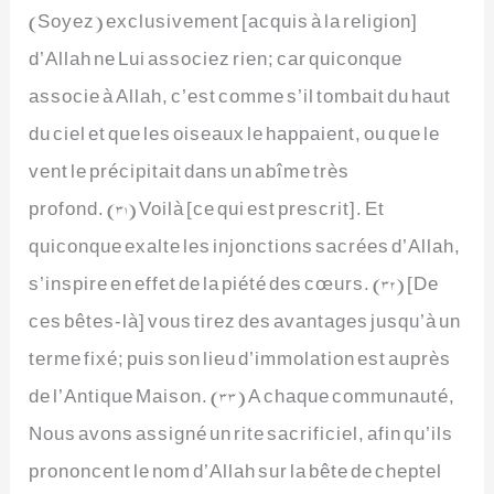
(Soyez) exclusivement [acquis à la religion]
d’Allah ne Lui associez rien; car quiconque
associe à Allah, c’est comme s’il tombait du haut
du ciel et que les oiseaux le happaient, ou que le
vent le précipitait dans un abîme très
profond. (31) Voilà [ce qui est prescrit]. Et
quiconque exalte les injonctions sacrées d’Allah,
s’inspire en effet de la piété des cœurs. (32) [De
ces bêtes-là] vous tirez des avantages jusqu’à un
terme fixé; puis son lieu d’immolation est auprès
de l’Antique Maison. (33) A chaque communauté,
Nous avons assigné un rite sacrificiel, afin qu’ils
prononcent le nom d’Allah sur la bête de cheptel