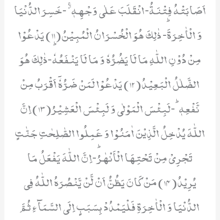
اَصَابَتْهُ فِتْنَةُ-انْقَلَبَ عَلٰى وَجْهِهٖ۫ۚ -خَسِرَ الدُّنْیَا
وَ الْاٰخِرَةَؕ- ذٰلِكَ هُوَ الْخُسْرَانُ الْمُبِیْنُ(11) یَدْعُوْا
مِنْ دُوْنِ اللّٰهِ مَا لَا یَضُرُّهٗ وَ مَا لَا یَنْفَعُهٗؕ-ذٰلِكَ هُوَ
الضَّلٰلُ الْبَعِیْدُ(12) یَدْعُوْا لَمَنْ ضَرُّهٗۤ اَقْرَبُ مِنْ
نَّفْعِهٖؕ-لَبِئْسَ الْمَوْلٰى وَ لَبِئْسَ الْعَشِیْرُ(13) اِنَّ
اللّٰهَ یُدْخِلُ الَّذِیْنَ اٰمَنُوْا وَ عَمِلُوا الصّٰلِحٰتِ جَنّٰتٍ
تَجْرِیْ مِنْ تَحْتِهَا الْاَنْهٰرُؕ-اِنَّ اللّٰهَ یَفْعَلُ مَا
یُرِیْدُ(14) مَنْ كَانَ یَظُنُّ اَنْ لَّنْ یَّنْصُرَهُ اللّٰهُ فِی
الدُّنْیَا وَ الْاٰخِرَةِ فَلْیَمْدُدْ بِسَبَبٍ اِلَى السَّمَآءِ ثُمَّ