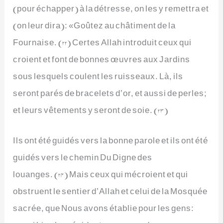
(pour échapper) à la détresse, on les y remettra et
(on leur dira): «Goûtez au châtiment de la
Fournaise. (22) Certes Allah introduit ceux qui
croient et font de bonnes œuvres aux Jardins
sous lesquels coulent les ruisseaux. Là, ils
seront parés de bracelets d’or, et aussi de perles;
et leurs vêtements y seront de soie. (23)
Ils ont été guidés vers la bonne parole et ils ont été
guidés vers le chemin Du Digne des
louanges. (24) Mais ceux qui mécroient et qui
obstruent le sentier d’Allah et celui de la Mosquée
sacrée, que Nous avons établie pour les gens: