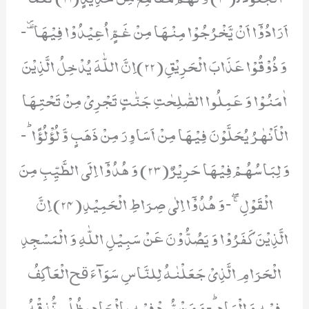
اَرَادُوْۤا اَنْ یَّخْرُجُوْا مِنْهَا مِنْ غَمٍّ اُعِیْدُوْا فِیْهَاۗ-
وَ ذُوْقُوْا عَذَابَ الْحَرِیْقِ(22)اِنَّ اللّٰهَ یُدْخِلُ الَّذِیْنَ
اٰمَنُوْا وَ عَمِلُوا الصّٰلِحٰتِ جَنّٰتٍ تَجْرِیْ مِنْ تَحْتِهَا
الْاَنْهٰرُ یُحَلَّوْنَ فِیْهَا مِنْ اَسَاوِرَ مِنْ ذَهَبٍ وَّ لُؤْلُؤًاؕ-
وَ لِبَاسُهُمْ فِیْهَا حَرِیْرٌ(23) وَ هُدُوْۤا اِلَى الطَّیِّبِ مِنَ
الْقَوْلِۚۖ-وَ هُدُوْۤا اِلٰى صِرَاطِ الْحَمِیْدِ(24) اِنَّ
الَّذِیْنَ كَفَرُوْا وَ یَصُدُّوْنَ عَنْ سَبِیْلِ اللّٰهِ وَ الْمَسْجِدِ
الْحَرَامِ الَّذِیْ جَعَلْنٰهُ لِلنَّاسِ سَوَآءَ ﰳالْعَاكِفُ
فِیْهِ وَ الْبَادِؕ-وَ مَنْ یُّرِدْ فِیْهِ بِاِلْحَادٍۭ بِظُلْمٍ نُّذِقْهُ