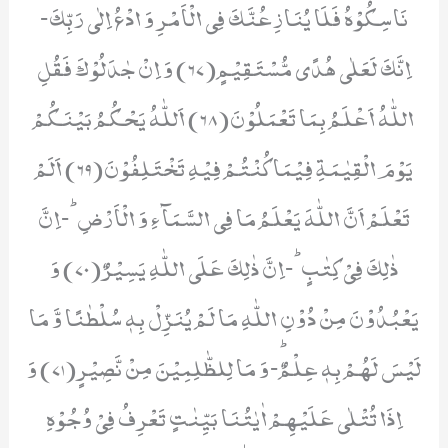
نَاسِكُوْهُ فَلَا یُنَازِعُنَّكَ فِی الْاَمْرِ وَ ادْعُ اِلٰى رَبِّكَؕ-
اِنَّكَ لَعَلٰى هُدًى مُّسْتَقِیْمٍ(67) وَ اِنْ جٰدَلُوْكَ فَقُلِ
اللّٰهُ اَعْلَمُ بِمَا تَعْمَلُوْنَ(68) اَللّٰهُ یَحْكُمُ بَیْنَكُمْ
یَوْمَ الْقِیٰمَةِ فِیْمَا كُنْتُمْ فِیْهِ تَخْتَلِفُوْنَ(69) اَلَمْ
تَعْلَمْ اَنَّ اللّٰهَ یَعْلَمُ مَا فِی السَّمَآءِ وَ الْاَرْضِؕ-اِنَّ
ذٰلِكَ فِیْ كِتٰبٍؕ-اِنَّ ذٰلِكَ عَلَى اللّٰهِ یَسِیْرٌ(70) وَ
یَعْبُدُوْنَ مِنْ دُوْنِ اللّٰهِ مَا لَمْ یُنَزِّلْ بِهٖ سُلْطٰنًا وَّ مَا
لَیْسَ لَهُمْ بِهٖ عِلْمٌؕ-وَ مَا لِلظّٰلِمِیْنَ مِنْ نَّصِیْرٍ(71) وَ
اِذَا تُتْلٰى عَلَیْهِمْ اٰیٰتُنَا بَیِّنٰتٍ تَعْرِفُ فِیْ وُجُوْهِ