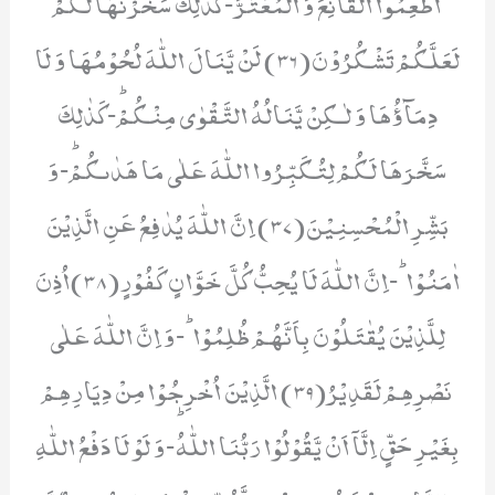
اَطْعِمُوا الْقَانِعَ وَ الْمُعْتَرَّؕ-كَذٰلِكَ سَخَّرْنٰهَا لَكُمْ
لَعَلَّكُمْ تَشْكُرُوْنَ(36) لَنْ یَّنَالَ اللّٰهَ لُحُوْمُهَا وَ لَا
دِمَآؤُهَا وَ لٰـكِنْ یَّنَالُهُ التَّقْوٰى مِنْكُمْؕ-كَذٰلِكَ
سَخَّرَهَا لَكُمْ لِتُكَبِّرُوا اللّٰهَ عَلٰى مَا هَدٰىكُمْؕ-وَ
بَشِّرِ الْمُحْسِنِیْنَ(37) اِنَّ اللّٰهَ یُدٰفِعُ عَنِ الَّذِیْنَ
اٰمَنُوْاؕ-اِنَّ اللّٰهَ لَا یُحِبُّ كُلَّ خَوَّانٍ كَفُوْرٍ(38)اُذِنَ
لِلَّذِیْنَ یُقٰتَلُوْنَ بِاَنَّهُمْ ظُلِمُوْاؕ-وَ اِنَّ اللّٰهَ عَلٰى
نَصْرِهِمْ لَقَدِیْرُ(39) الَّذِیْنَ اُخْرِجُوْا مِنْ دِیَارِهِمْ
بِغَیْرِ حَقٍّ اِلَّاۤ اَنْ یَّقُوْلُوْا رَبُّنَا اللّٰهُؕ-وَ لَوْ لَا دَفْعُ اللّٰهِ