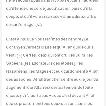
ne le secourra pas dans l’ici-bas et dans l’au-delà
qu’il tende une corde jusqu’au ciel, puis qu’il la
coupe, et qu’il voie si sa ruse va faire disparaître
ce qui l’enrage. (15)
C’est ainsi que Nous le fîmes descendre (Le
Coran) en versets clairs et qu’Allah guide qui Il
veut. (16) Certes, ceux qui ont cru, les Juifs, les
Sabéens [les adorateurs des étoiles], les
Nazaréens, les Mages et ceux qui donnent à Allah
des associés, Allah tranchera entre eux le jour du
Jugement, car Allah est certes témoin de toute
chose. (17) N’as-tu pas vu que c’est devant Allah
que se prosternent tous ceux qui sont dans les