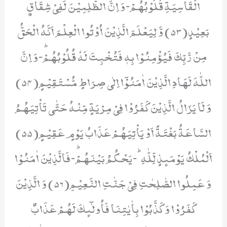
الْقَاسِیَةِ قُلُوْبُهُمْؕ-وَ اِنَّ الظّٰلِمِیْنَ لَفِیْ شِقَاقٍۭ
بَعِیْدٍ(53) وَّ لِیَعْلَمَ الَّذِیْنَ اُوْتُوا الْعِلْمَ اَنَّهُ الْحَقُّ
مِنْ رَّبِّكَ فَیُؤْمِنُوْا بِهٖ فَتُخْبِتَ لَهٗ قُلُوْبُهُمْؕ-وَ اِنَّ
اللّٰهَ لَهَادِ الَّذِیْنَ اٰمَنُوْۤا اِلٰى صِرَاطٍ مُّسْتَقِیْمٍ(54)
وَ لَا یَزَالُ الَّذِیْنَ كَفَرُوْا فِیْ مِرْیَةٍ مِّنْهُ حَتّٰى تَاْتِیَهُمُ
السَّاعَةُ بَغْتَةً اَوْ یَاْتِیَهُمْ عَذَابُ یَوْمٍ عَقِیْمٍ(55)
اَلْمُلْكُ یَوْمَىٕذٍ لِّلّٰهِؕ-یَحْكُمُ بَیْنَهُمْؕ-فَالَّذِیْنَ اٰمَنُوْا
وَ عَمِلُوا الصّٰلِحٰتِ فِیْ جَنّٰتِ النَّعِیْمِ(56) وَ الَّذِیْنَ
كَفَرُوْا وَ كَذَّبُوْا بِاٰیٰتِنَا فَاُولٰٓىٕكَ لَهُمْ عَذَابٌ