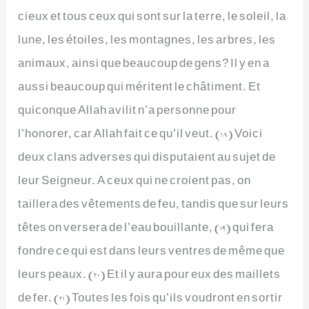
cieux et tous ceux qui sont sur la terre, le soleil, la
lune, les étoiles, les montagnes, les arbres, les
animaux, ainsi que beaucoup de gens? Il y en a
aussi beaucoup qui méritent le châtiment. Et
quiconque Allah avilit n’a personne pour
l’honorer, car Allah fait ce qu’il veut. (18) Voici
deux clans adverses qui disputaient au sujet de
leur Seigneur. A ceux qui ne croient pas, on
taillera des vêtements de feu, tandis que sur leurs
têtes on versera de l’eau bouillante, (19) qui fera
fondre ce qui est dans leurs ventres de même que
leurs peaux. (20) Et il y aura pour eux des maillets
de fer. (21) Toutes les fois qu’ils voudront en sortir