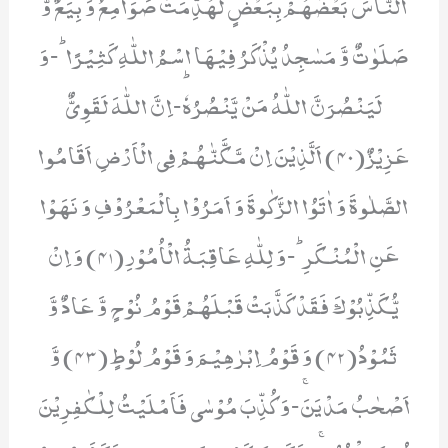
النَّاسَ بَعْضَهُمْ بِبَعْضٍ لَّهُدِّمَتْ صَوَامِعُ وَ بِیَعٌ وَّ
صَلَوٰتٌ وَّ مَسٰجِدُ یُذْكَرُ فِیْهَا اسْمُ اللّٰهِ كَثِیْرًاؕ-وَ
لَیَنْصُرَنَّ اللّٰهُ مَنْ یَّنْصُرُهٗؕ-اِنَّ اللّٰهَ لَقَوِیٌّ
عَزِیْزٌ(40) اَلَّذِیْنَ اِنْ مَّكَّنّٰهُمْ فِی الْاَرْضِ اَقَامُوا
الصَّلٰوةَ وَ اٰتَوُا الزَّكٰوةَ وَ اَمَرُوْا بِالْمَعْرُوْفِ وَ نَهَوْا
عَنِ الْمُنْكَرِؕ-وَ لِلّٰهِ عَاقِبَةُ الْاُمُوْرِ(41) وَ اِنْ
یُّكَذِّبُوْكَ فَقَدْ كَذَّبَتْ قَبْلَهُمْ قَوْمُ نُوْحٍ وَّ عَادٌ وَّ
ثَمُوْدُ(42) وَ قَوْمُ اِبْرٰهِیْمَ وَ قَوْمُ لُوْطٍ(43) وَّ
اَصْحٰبُ مَدْیَنَۚ-وَ كُذِّبَ مُوْسٰى فَاَمْلَیْتُ لِلْكٰفِرِیْنَ