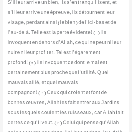
S’il leur arrive un bien, ils s’en tranquillisent, et
s’il leur arrive une épreuve, ils détournent leur
visage, perdant ainsi (le bien) de l’ici-bas et de
l’au-delà. Telle est la perte évidente! (11) Ils
invoquent en dehors d’Allah, ce qui ne peut ni leur
nuire ni leur profiter. Tel est l’égarement
profond! (12) Ils invoquent ce dont le mal est
certainement plus proche que l’utilité. Quel
mauvais allié, et quel mauvais
compagnon! (13) Ceux qui croient et font de
bonnes œuvres, Allah les fait entrer aux Jardins
sous lesquels coulent les ruisseaux, car Allah fait
certes ce qu’Il veut. (14) Celui qui pense qu’Allah