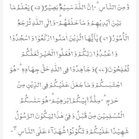
وَّ مِنَ النَّاسِؕ-اِنَّ اللّٰهَ سَمِیْعٌۢ بَصِیْرٌ(75) یَعْلَمُ مَا
بَیْنَ اَیْدِیْهِمْ وَ مَا خَلْفَهُمْؕ-وَ اِلَى اللّٰهِ تُرْجَعُ
الْاُمُوْرُ(76) یٰۤاَیُّهَا الَّذِیْنَ اٰمَنُوا ارْكَعُوْا وَ اسْجُدُوْا
وَ اعْبُدُوْا رَبَّكُمْ وَ افْعَلُوا الْخَیْرَ لَعَلَّكُمْ
تُفْلِحُوْنَ(77)وَ جَاهِدُوْا فِی اللّٰهِ حَقَّ جِهَادِهٖؕ-هُوَ
اجْتَبٰىكُمْ وَ مَا جَعَلَ عَلَیْكُمْ فِی الدِّیْنِ مِنْ
حَرَجٍؕ-مِلَّةَ اَبِیْكُمْ اِبْرٰهِیْمَؕ-هُوَ سَمّٰىكُمُ
الْمُسْلِمِیْنَ مِنْ قَبْلُ وَ فِیْ هٰذَا لِیَكُوْنَ الرَّسُوْلُ
شَهِیْدًا عَلَیْكُمْ وَ تَكُوْنُوْا شُهَدَآءَ عَلَى النَّاسِ ۚۖ-