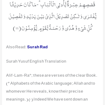
Also Read:
Surah Rad
Surah Yusuf English Translation
Alif-Lam-Ra*; these are verses of the clear Book.
(* Alphabets of the Arabic language; Allah and to
whomever He reveals, know their precise
meanings.) (1) Indeed We have sent down an