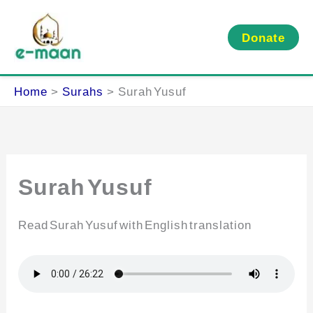
Skip
to
Donate
content
Home
Surahs
Surah Yusuf
Surah Yusuf
Read Surah Yusuf with English translation