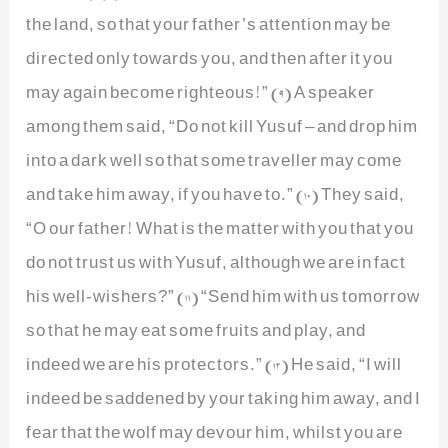
the land, so that your father’s attention may be
directed only towards you, and then after it you
may again become righteous!” (9) A speaker
among them said, “Do not kill Yusuf – and drop him
into a dark well so that some traveller may come
and take him away, if you have to.” (10) They said,
“O our father! What is the matter with you that you
do not trust us with Yusuf, although we are in fact
his well-wishers?” (11) “Send him with us tomorrow
so that he may eat some fruits and play, and
indeed we are his protectors.” (12) He said, “I will
indeed be saddened by your taking him away, and I
fear that the wolf may devour him, whilst you are