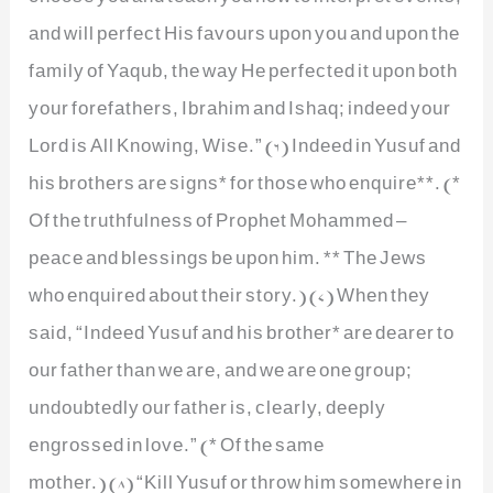
and will perfect His favours upon you and upon the
family of Yaqub, the way He perfected it upon both
your forefathers, Ibrahim and Ishaq; indeed your
Lord is All Knowing, Wise.” (6) Indeed in Yusuf and
his brothers are signs* for those who enquire**. (*
Of the truthfulness of Prophet Mohammed –
peace and blessings be upon him. ** The Jews
who enquired about their story.) (7) When they
said, “Indeed Yusuf and his brother* are dearer to
our father than we are, and we are one group;
undoubtedly our father is, clearly, deeply
engrossed in love.” (* Of the same
mother.) (8) “Kill Yusuf or throw him somewhere in