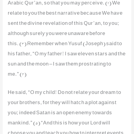
Arabic Qur’an, so that you may perceive. (2) We
relate to you the best narrative because We have
sent the divine revelation of this Qur’an, to you;
although surely you were unaware before
this. (3) Remember when Yusuf (Joseph) said to
his father, “O my father! I saw eleven stars and the
sun and the moon – I saw them prostrating to
me.” (4)
He said, “O my child! Do not relate your dream to
your brothers, for they will hatch a plot against
you; indeed Satan is an open enemy towards
mankind.” (5) “And this is how your Lord will
choose you and teach you how to interpret events,