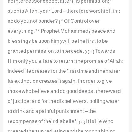
no intercessor except after His permission;*
such is Allah, your Lord – therefore worship Him;
so do you not ponder? (* Of Control over
everything.** Prophet Mohammed (peace and
blessings be upon him) will be the first to be
granted permission to intercede.) (3) Towards
Him only you all are to return; the promise of Allah;
indeed He creates for the first time and then after
its extinction creates it again, in order to give
those who believe and do good deeds, the reward
of justice; and for the disbelievers, boiling water
to drink and a painful punishment – the
recompense of their disbelief. (4) It is He Who
created the sun radiating and the moon shining