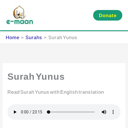
Skip
to
Donate
content
Home
Surahs
Surah Yunus
Surah Yunus
Read Surah Yunus with English translation