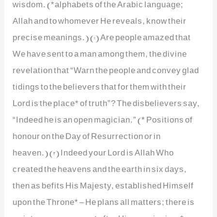
wisdom. (*alphabets of the Arabic language;
Allah and to whomever He reveals, know their
precise meanings.) (1) Are people amazed that
We have sent to a man among them, the divine
revelation that “Warn the people and convey glad
tidings to the believers that for them with their
Lord is the place* of truth”? The disbelievers say,
“Indeed he is an open magician.” (* Positions of
honour on the Day of Resurrection or in
heaven.) (2) Indeed your Lord is Allah Who
created the heavens and the earth in six days,
then as befits His Majesty, established Himself
upon the Throne* – He plans all matters; there is