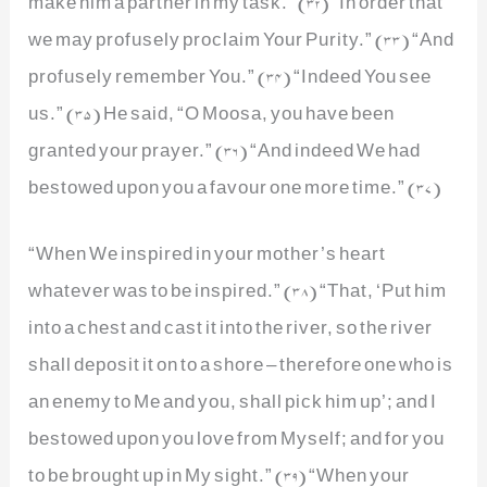
make him a partner in my task.” (32) “In order that
we may profusely proclaim Your Purity.” (33) “And
profusely remember You.” (34) “Indeed You see
us.” (35) He said, “O Moosa, you have been
granted your prayer.” (36) “And indeed We had
bestowed upon you a favour one more time.” (37)
“When We inspired in your mother’s heart
whatever was to be inspired.” (38) “That, ‘Put him
into a chest and cast it into the river, so the river
shall deposit it on to a shore – therefore one who is
an enemy to Me and you, shall pick him up’; and I
bestowed upon you love from Myself; and for you
to be brought up in My sight.” (39) “When your