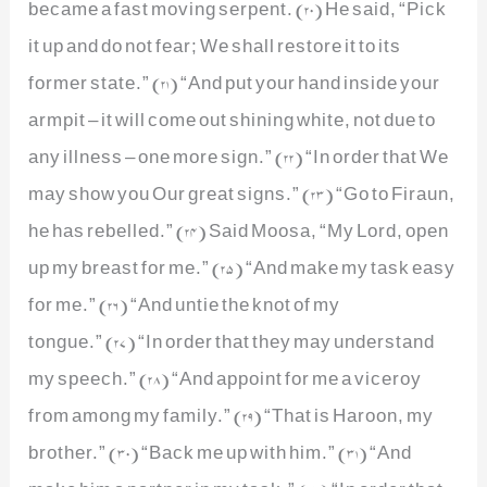
became a fast moving serpent. (20) He said, “Pick
it up and do not fear; We shall restore it to its
former state.” (21) “And put your hand inside your
armpit – it will come out shining white, not due to
any illness – one more sign.” (22) “In order that We
may show you Our great signs.” (23) “Go to Firaun,
he has rebelled.” (24) Said Moosa, “My Lord, open
up my breast for me.” (25) “And make my task easy
for me.” (26) “And untie the knot of my
tongue.” (27) “In order that they may understand
my speech.” (28) “And appoint for me a viceroy
from among my family.” (29) “That is Haroon, my
brother.” (30) “Back me up with him.” (31) “And