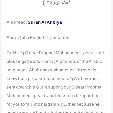
Also read:
Surah Al Anbiya
Surah Taha English Translation
Ta-Ha.* (O dear Prophet Mohammed – peace and
blessings be upon him) (Alphabets of the Arabic
language – Allah and to whomever He reveals
know their precise meanings.) (1) We have not
sent down this Qur’an upon you (O dear Prophet
Mohammed – peace and blessings be upon him)
for you to fall into hardship! (Either because he
used to pray at length during the night or because