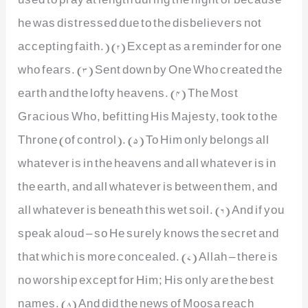
he was distressed due to the disbelievers not
accepting faith.) (2) Except as a reminder for one
who fears. (3) Sent down by One Who created the
earth and the lofty heavens. (4) The Most
Gracious Who, befitting His Majesty, took to the
Throne (of control). (5) To Him only belongs all
whatever is in the heavens and all whatever is in
the earth, and all whatever is between them, and
all whatever is beneath this wet soil. (6) And if you
speak aloud – so He surely knows the secret and
that which is more concealed. (7) Allah – there is
no worship except for Him; His only are the best
names. (8) And did the news of Moosa reach