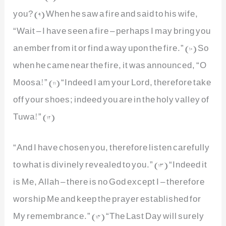
you? (9) When he saw a fire and said to his wife,
“Wait – I have seen a fire – perhaps I may bring you
an ember from it or find a way upon the fire.” (10) So
when he came near the fire, it was announced, “O
Moosa!” (11) “Indeed I am your Lord, therefore take
off your shoes; indeed you are in the holy valley of
Tuwa!” (12)
“And I have chosen you, therefore listen carefully
to what is divinely revealed to you.” (13) “Indeed it
is Me, Allah – there is no God except I – therefore
worship Me and keep the prayer established for
My remembrance.” (14) “The Last Day will surely