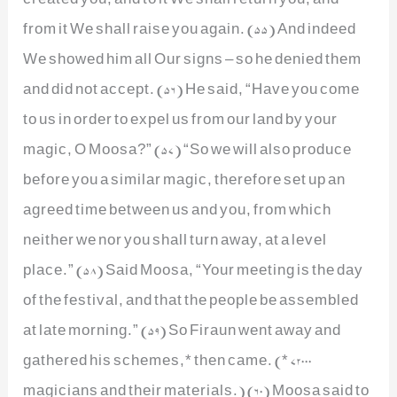
from it We shall raise you again. (55) And indeed
We showed him all Our signs – so he denied them
and did not accept. (56) He said, “Have you come
to us in order to expel us from our land by your
magic, O Moosa?” (57) “So we will also produce
before you a similar magic, therefore set up an
agreed time between us and you, from which
neither we nor you shall turn away, at a level
place.” (58) Said Moosa, “Your meeting is the day
of the festival, and that the people be assembled
at late morning.” (59) So Firaun went away and
gathered his schemes,* then came. (* 72000
magicians and their materials.) (60) Moosa said to