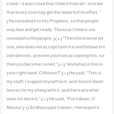
come – it was close that I hide it from all – in order
that every soul may get the reward of its effort.”
(He revealed it to His Prophets, so that people
may fear and get ready. The exact time is not
revealed to the people.) (15) “Therefore never let
one, who does not accept faith in it and follows his
own desires, prevent you from accepting this, so
then you become ruined.” (16) “And what is this in
your right hand, O Moosa?” (17) He said, “This is
my staff; I support myself on it, and I knock down
leaves for my sheep with it, and there are other
uses for me in it.” (18) He said, “Put it down, O
Moosa! (19) So Moosa put it down – thereupon it