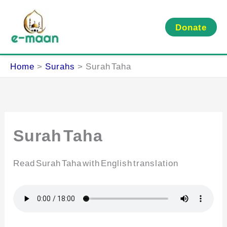
Skip
to
Donate
content
Home
Surahs
Surah Taha
Surah Taha
Read Surah Taha with English translation