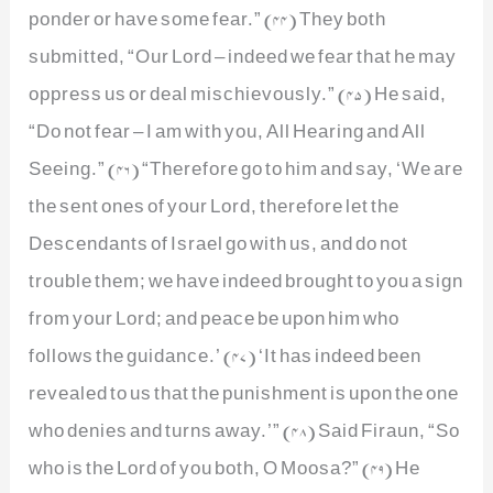
ponder or have some fear.” (44) They both
submitted, “Our Lord – indeed we fear that he may
oppress us or deal mischievously.” (45) He said,
“Do not fear – I am with you, All Hearing and All
Seeing.” (46) “Therefore go to him and say, ‘We are
the sent ones of your Lord, therefore let the
Descendants of Israel go with us, and do not
trouble them; we have indeed brought to you a sign
from your Lord; and peace be upon him who
follows the guidance.’ (47) ‘It has indeed been
revealed to us that the punishment is upon the one
who denies and turns away.’” (48) Said Firaun, “So
who is the Lord of you both, O Moosa?” (49) He