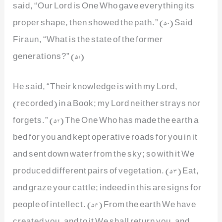
said, “Our Lord is One Who gave everything its
proper shape, then showed the path.” (50) Said
Firaun, “What is the state of the former
generations?” (51)
He said, “Their knowledge is with my Lord,
(recorded) in a Book; my Lord neither strays nor
forgets.” (52) The One Who has made the earth a
bed for you and kept operative roads for you in it
and sent down water from the sky; so with it We
produced different pairs of vegetation. (53) Eat,
and graze your cattle; indeed in this are signs for
people of intellect. (54) From the earth We have
created you, and to it We shall return you, and