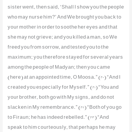
sister went, then said, ‘Shall I show you the people
who may nurse him?’ And We brought you back to
your mother in order to soothe her eyes and that
she may not grieve; and you killed a man, so We
freed you from sorrow, and tested you to the
maximum; you therefore stayed for several years
among the people of Madyan; then you came
(here) at an appointed time, O Moosa.” (40) “And I
created you especially for Myself.” (41) “You and
your brother, both go with My signs, and do not
slacken in My remembrance.” (42) “Both of you go
to Firaun; he has indeed rebelled.” (43) “And
speak to him courteously, that perhaps he may