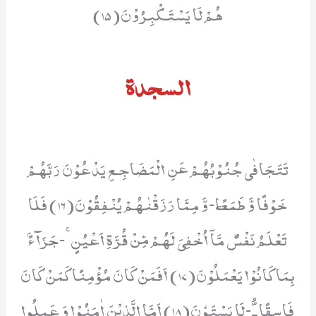
هُمْ لَا یَسْتَكْبِرُوْنَ(15)
السجدة
تَتَجَافٰى جُنُوْبُهُمْ عَنِ الْمَضَاجِـعِ یَدْعُوْنَ رَبَّهُمْ
خَوْفًا وَّ طَمَعًا٘-وَّ مِمَّا رَزَقْنٰهُمْ یُنْفِقُوْنَ(16) فَلَا
تَعْلَمُ نَفْسٌ مَّاۤ اُخْفِیَ لَهُمْ مِّنْ قُرَّةِ اَعْیُنٍۚ-جَزَآءًۢ
بِمَا كَانُوْا یَعْمَلُوْنَ(17) اَفَمَنْ كَانَ مُؤْمِنًا كَمَنْ كَانَ
فَاسِقًا ﳳ-لَا یَسْتَوٗنَ(18) اَمَّا الَّذِیْنَ اٰمَنُوْا وَ عَمِلُوا