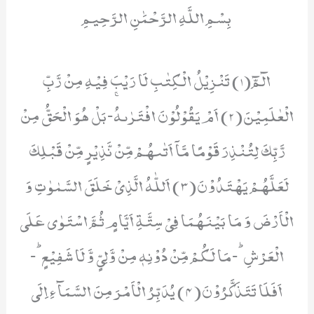
بِسْمِ اللَّهِ الرَّحْمَٰنِ الرَّحِيمِ
الٓمّٓ(1) تَنْزِیْلُ الْكِتٰبِ لَا رَیْبَ فِیْهِ مِنْ رَّبِّ
الْعٰلَمِیْنَ(2) اَمْ یَقُوْلُوْنَ افْتَرٰىهُۚ-بَلْ هُوَ الْحَقُّ مِنْ
رَّبِّكَ لِتُنْذِرَ قَوْمًا مَّاۤ اَتٰىهُمْ مِّنْ نَّذِیْرٍ مِّنْ قَبْلِكَ
لَعَلَّهُمْ یَهْتَدُوْنَ(3) اَللّٰهُ الَّذِیْ خَلَقَ السَّمٰوٰتِ وَ
الْاَرْضَ وَ مَا بَیْنَهُمَا فِیْ سِتَّةِ اَیَّامٍ ثُمَّ اسْتَوٰى عَلَى
الْعَرْشِؕ-مَا لَكُمْ مِّنْ دُوْنِهٖ مِنْ وَّلِیٍّ وَّ لَا شَفِیْعٍؕ-
اَفَلَا تَتَذَكَّرُوْنَ(4) یُدَبِّرُ الْاَمْرَ مِنَ السَّمَآءِ اِلَى