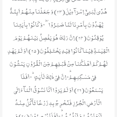
هُدًى لِّبَنِیْۤ اِسْرَآءِیْلَ(23) وَ جَعَلْنَا مِنْهُمْ اَىٕمَّةً
یَّهْدُوْنَ بِاَمْرِنَا لَمَّا صَبَرُوْا۫ؕ-وَ كَانُوْا بِاٰیٰتِنَا
یُوْقِنُوْنَ(24) اِنَّ رَبَّكَ هُوَ یَفْصِلُ بَیْنَهُمْ یَوْمَ
الْقِیٰمَةِ فِیْمَا كَانُوْا فِیْهِ یَخْتَلِفُوْنَ(25) اَوَ لَمْ یَهْدِ
لَهُمْ كَمْ اَهْلَكْنَا مِنْ قَبْلِهِمْ مِّنَ الْقُرُوْنِ یَمْشُوْنَ
فِیْ مَسٰكِنِهِمْؕ-اِنَّ فِیْ ذٰلِكَ لَاٰیٰتٍؕ-اَفَلَا
یَسْمَعُوْنَ(26) اَوَ لَمْ یَرَوْا اَنَّا نَسُوْقُ الْمَآءَ اِلَى
الْاَرْضِ الْجُرُزِ فَنُخْرِ جُ بِهٖ زَرْعًا تَاْكُلُ مِنْهُ
اَنْعَامُهُمْ وَ اَنْفُسُهُمْؕ-اَفَلَا یُبْصِرُوْنَ(27) وَ