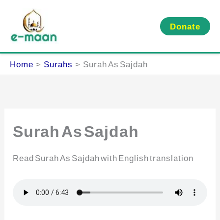
Skip
to
Donate
content
Home
Surahs
Surah As Sajdah
Surah As Sajdah
Read Surah As Sajdah with English translation