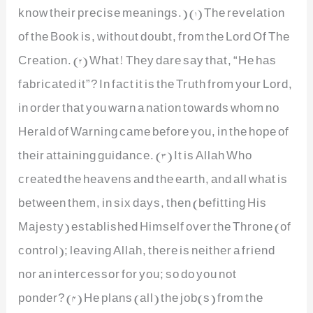
know their precise meanings.) (1) The revelation
of the Book is, without doubt, from the Lord Of The
Creation. (2) What! They dare say that, “He has
fabricated it”? In fact it is the Truth from your Lord,
in order that you warn a nation towards whom no
Herald of Warning came before you, in the hope of
their attaining guidance. (3) It is Allah Who
created the heavens and the earth, and all what is
between them, in six days, then (befitting His
Majesty) established Himself over the Throne (of
control); leaving Allah, there is neither a friend
nor an intercessor for you; so do you not
ponder? (4) He plans (all) the job(s) from the