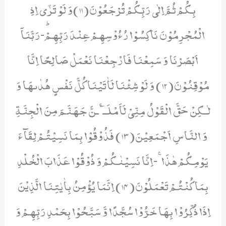
بِكُمْ ثُمَّ اِلٰى رَبِّكُمْ تُرْجَعُوْنَ(11)وَ لَوْ تَرٰۤى اِذِ
الْمُجْرِمُوْنَ نَاكِسُوْا رُءُوْسِهِمْ عِنْدَ رَبِّهِمْؕ-رَبَّنَاۤ
اَبْصَرْنَا وَ سَمِعْنَا فَارْجِعْنَا نَعْمَلْ صَالِحًا اِنَّا
مُوْقِنُوْنَ(12) وَ لَوْ شِئْنَا لَاٰتَیْنَا كُلَّ نَفْسٍ هُدٰىهَا وَ
لٰـكِنْ حَقَّ الْقَوْلُ مِنِّیْ لَاَمْلَــٴَـنَّ جَهَنَّمَ مِنَ الْجِنَّةِ
وَ النَّاسِ اَجْمَعِیْنَ(13) فَذُوْقُوْا بِمَا نَسِیْتُمْ لِقَآءَ
یَوْمِكُمْ هٰذَاۚ-اِنَّا نَسِیْنٰكُمْ وَ ذُوْقُوْا عَذَابَ الْخُلْدِ
بِمَا كُنْتُمْ تَعْمَلُوْنَ(14) اِنَّمَا یُؤْمِنُ بِاٰیٰتِنَا الَّذِیْنَ
اِذَا ذُكِّرُوْا بِهَا خَرُّوْا سُجَّدًا وَّ سَبَّحُوْا بِحَمْدِ رَبِّهِمْ وَ