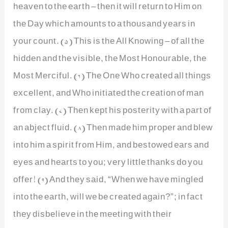
heaven to the earth – then it will return to Him on
the Day which amounts to a thousand years in
your count. (5) This is the All Knowing – of all the
hidden and the visible, the Most Honourable, the
Most Merciful. (6) The One Who created all things
excellent, and Who initiated the creation of man
from clay. (7) Then kept his posterity with a part of
an abject fluid. (8) Then made him proper and blew
into him a spirit from Him, and bestowed ears and
eyes and hearts to you; very little thanks do you
offer! (9) And they said, “When we have mingled
into the earth, will we be created again?”; in fact
they disbelieve in the meeting with their