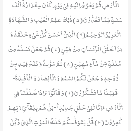
الْاَرْضِ ثُمَّ یَعْرُجُ اِلَیْهِ فِیْ یَوْمٍ كَانَ مِقْدَارُهٗۤ اَلْفَ
سَنَةٍ مِّمَّا تَعُدُّوْنَ(5) ذٰلِكَ عٰلِمُ الْغَیْبِ وَ الشَّهَادَةِ
الْعَزِیْزُ الرَّحِیْمُ(6) الَّذِیْۤ اَحْسَنَ كُلَّ شَیْءٍ خَلَقَهٗ وَ
بَدَاَ خَلْقَ الْاِنْسَانِ مِنْ طِیْنٍ(7) ثُمَّ جَعَلَ نَسْلَهٗ مِنْ
سُلٰلَةٍ مِّنْ مَّآءٍ مَّهِیْنٍ(8) ثُمَّ سَوّٰىهُ وَ نَفَخَ فِیْهِ مِنْ
رُّوْحِهٖ وَ جَعَلَ لَكُمُ السَّمْعَ وَ الْاَبْصَارَ وَ الْاَفْـٕدَةَؕ-
قَلِیْلًا مَّا تَشْكُرُوْنَ(9) وَ قَالُوْۤا ءَاِذَا ضَلَلْنَا فِی
الْاَرْضِ ءَاِنَّا لَفِیْ خَلْقٍ جَدِیْدٍ۬ؕ-بَلْ هُمْ بِلِقَآئِ رَبِّهِمْ
كٰفِرُوْنَ(10) قُلْ یَتَوَفّٰىكُمْ مَّلَكُ الْمَوْتِ الَّذِیْ وُكِّلَ