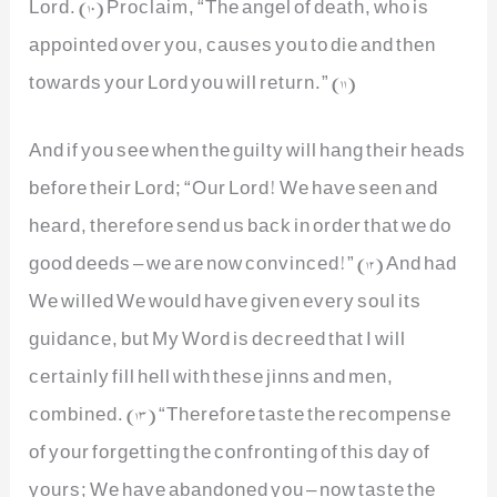
Lord. (10) Proclaim, “The angel of death, who is
appointed over you, causes you to die and then
towards your Lord you will return.” (11)
And if you see when the guilty will hang their heads
before their Lord; “Our Lord! We have seen and
heard, therefore send us back in order that we do
good deeds – we are now convinced!” (12) And had
We willed We would have given every soul its
guidance, but My Word is decreed that I will
certainly fill hell with these jinns and men,
combined. (13) “Therefore taste the recompense
of your forgetting the confronting of this day of
yours; We have abandoned you – now taste the