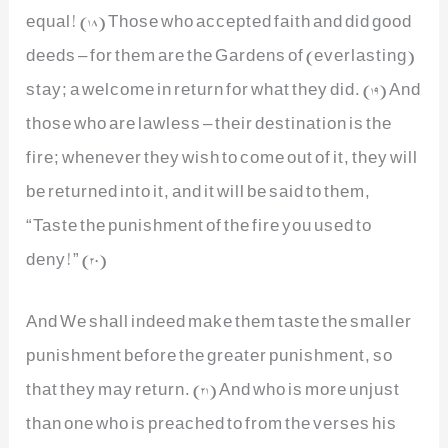
equal! (18) Those who accepted faith and did good
deeds – for them are the Gardens of (everlasting)
stay; a welcome in return for what they did. (19) And
those who are lawless – their destination is the
fire; whenever they wish to come out of it, they will
be returned into it, and it will be said to them,
“Taste the punishment of the fire you used to
deny!” (20)
And We shall indeed make them taste the smaller
punishment before the greater punishment, so
that they may return. (21) And who is more unjust
than one who is preached to from the verses his