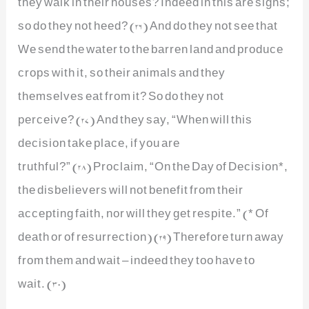
they walk in their houses? Indeed in this are signs;
so do they not heed? (26) And do they not see that
We send the water to the barren land and produce
crops with it, so their animals and they
themselves eat from it? So do they not
perceive? (27) And they say, “When will this
decision take place, if you are
truthful?” (28) Proclaim, “On the Day of Decision*,
the disbelievers will not benefit from their
accepting faith, nor will they get respite.” (* Of
death or of resurrection) (29) Therefore turn away
from them and wait – indeed they too have to
wait. (30)