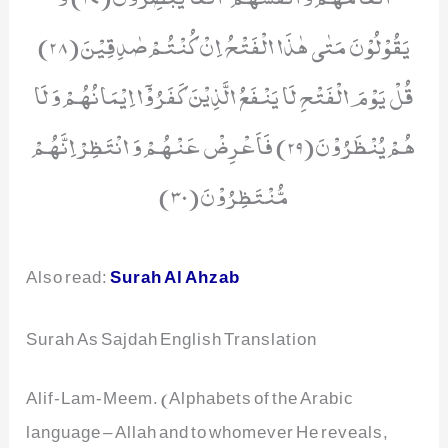
یَقُوْلُوْنَ مَتٰى هٰذَا الْفَتْحُ اِنْ كُنْتُمْ صٰدِقِیْنَ(28)
قُلْ یَوْمَ الْفَتْحِ لَا یَنْفَعُ الَّذِیْنَ كَفَرُوْۤا اِیْمَانُهُمْ وَ لَا
هُمْ یُنْظَرُوْنَ(29) فَاَعْرِضْ عَنْهُمْ وَ انْتَظِرْ اِنَّهُمْ
مُّنْتَظِرُوْنَ(30)
Also read:
Surah Al Ahzab
Surah As Sajdah English Translation
Alif-Lam-Meem. (Alphabets of the Arabic
language – Allah and to whomever He reveals,