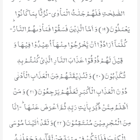
الصّٰلِحٰتِ فَلَهُمْ جَنّٰتُ الْمَاْوٰى-نُزُلًۢا بِمَا كَانُوْا
یَعْمَلُوْنَ(19) وَ اَمَّا الَّذِیْنَ فَسَقُوْا فَمَاْوٰىهُمُ النَّارُؕ-
كُلَّمَاۤ اَرَادُوْۤا اَنْ یَّخْرُجُوْا مِنْهَاۤ اُعِیْدُوْا فِیْهَا وَ
قِیْلَ لَهُمْ ذُوْقُوْا عَذَابَ النَّارِ الَّذِیْ كُنْتُمْ بِهٖ
تُكَذِّبُوْنَ(20) وَ لَنُذِیْقَنَّهُمْ مِّنَ الْعَذَابِ الْاَدْنٰى
دُوْنَ الْعَذَابِ الْاَكْبَرِ لَعَلَّهُمْ یَرْجِعُوْنَ(21) وَ مَنْ
اَظْلَمُ مِمَّنْ ذُكِّرَ بِاٰیٰتِ رَبِّهٖ ثُمَّ اَعْرَضَ عَنْهَاؕ-اِنَّا
مِنَ الْمُجْرِمِیْنَ مُنْتَقِمُوْنَ(22)وَ لَقَدْ اٰتَیْنَا مُوْسَى
الْكِتٰبَ فَلَا تَكُنْ فِیْ مِرْیَةٍ مِّنْ لِّقَآىٕهٖ وَ جَعَلْنٰهُ