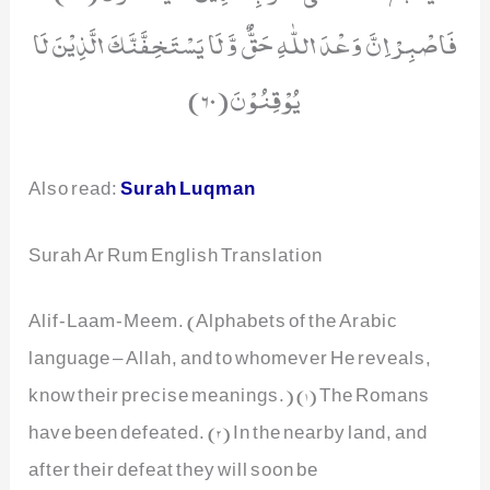
فَاصْبِرْ اِنَّ وَعْدَ اللّٰهِ حَقٌّ وَّ لَا یَسْتَخِفَّنَّكَ الَّذِیْنَ لَا
یُوْقِنُوْنَ(60)
Also read:
Surah Luqman
Surah Ar Rum English Translation
Alif-Laam-Meem. (Alphabets of the Arabic
language – Allah, and to whomever He reveals,
know their precise meanings.) (1) The Romans
have been defeated. (2) In the nearby land, and
after their defeat they will soon be