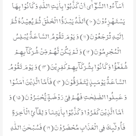
اَسَآءُوا السُّوْٓ اٰۤى اَنْ كَذَّبُوْا بِاٰیٰتِ اللّٰهِ وَ كَانُوْا بِهَا
یَسْتَهْزِءُوْنَ(10)اَللّٰهُ یَبْدَؤُا الْخَلْقَ ثُمَّ یُعِیْدُهٗ ثُمَّ
اِلَیْهِ تُرْجَعُوْنَ(11) وَ یَوْمَ تَقُوْمُ السَّاعَةُ یُبْلِسُ
الْمُجْرِمُوْنَ(12) وَ لَمْ یَكُنْ لَّهُمْ مِّنْ شُرَكَآىٕهِمْ
شُفَعٰٓؤُا وَ كَانُوْا بِشُرَكَآىٕهِمْ كٰفِرِیْنَ(13) وَ یَوْمَ تَقُوْمُ
السَّاعَةُ یَوْمَىٕذٍ یَّتَفَرَّقُوْنَ(14) فَاَمَّا الَّذِیْنَ اٰمَنُوْا
وَ عَمِلُوا الصّٰلِحٰتِ فَهُمْ فِیْ رَوْضَةٍ یُّحْبَرُوْنَ(15) وَ
اَمَّا الَّذِیْنَ كَفَرُوْا وَ كَذَّبُوْا بِاٰیٰتِنَا وَ لِقَآئِ الْاٰخِرَةِ
فَاُولٰٓىٕكَ فِی الْعَذَابِ مُحْضَرُوْنَ(16) فَسُبْحٰنَ اللّٰهِ