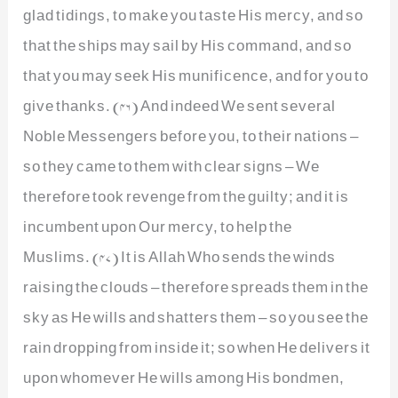
glad tidings, to make you taste His mercy, and so
that the ships may sail by His command, and so
that you may seek His munificence, and for you to
give thanks. (46) And indeed We sent several
Noble Messengers before you, to their nations –
so they came to them with clear signs – We
therefore took revenge from the guilty; and it is
incumbent upon Our mercy, to help the
Muslims. (47) It is Allah Who sends the winds
raising the clouds – therefore spreads them in the
sky as He wills and shatters them – so you see the
rain dropping from inside it; so when He delivers it
upon whomever He wills among His bondmen,