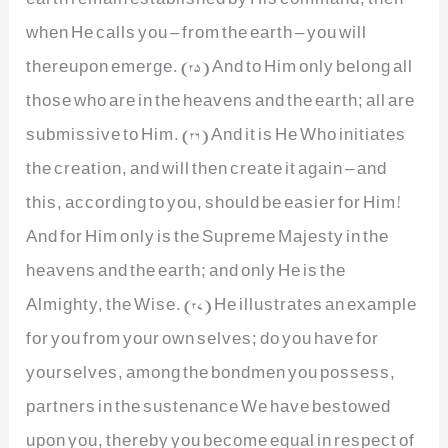
when He calls you – from the earth – you will
thereupon emerge. (25) And to Him only belong all
those who are in the heavens and the earth; all are
submissive to Him. (26) And it is He Who initiates
the creation, and will then create it again – and
this, according to you, should be easier for Him!
And for Him only is the Supreme Majesty in the
heavens and the earth; and only He is the
Almighty, the Wise. (27) He illustrates an example
for you from your own selves; do you have for
yourselves, among the bondmen you possess,
partners in the sustenance We have bestowed
upon you, thereby you become equal in respect of