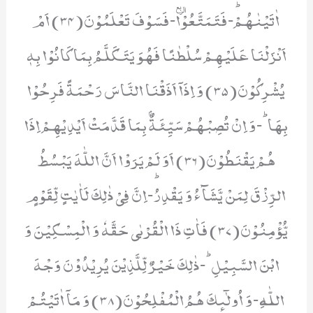
اٰتَیْنٰهُمْؕ-فَتَمَتَّعُوْاٙ-فَسَوْفَ تَعْلَمُوْنَ(34) اَمْ
اَنْزَلْنَا عَلَیْهِمْ سُلْطٰنًا فَهُوَ یَتَكَلَّمُ بِمَا كَانُوْا بِهٖ
یُشْرِكُوْنَ(35) وَ اِذَاۤ اَذَقْنَا النَّاسَ رَحْمَةً فَرِحُوْا
بِهَاؕ-وَ اِنْ تُصِبْهُمْ سَیِّئَةٌۢ بِمَا قَدَّمَتْ اَیْدِیْهِمْ اِذَا
هُمْ یَقْنَطُوْنَ(36) اَوَ لَمْ یَرَوْا اَنَّ اللّٰهَ یَبْسُطُ
الرِّزْقَ لِمَنْ یَّشَآءُ وَ یَقْدِرُؕ-اِنَّ فِیْ ذٰلِكَ لَاٰیٰتٍ لِّقَوْمٍ
یُّؤْمِنُوْنَ(37) فَاٰتِ ذَا الْقُرْبٰى حَقَّهٗ وَ الْمِسْكِیْنَ وَ
ابْنَ السَّبِیْلِؕ-ذٰلِكَ خَیْرٌ لِّلَّذِیْنَ یُرِیْدُوْنَ وَجْهَ
اللّٰهِ٘-وَ اُولٰٓىٕكَ هُمُ الْمُفْلِحُوْنَ(38) وَ مَاۤ اٰتَیْتُمْ