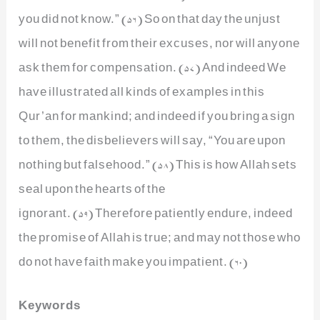
you did not know.” (56) So on that day the unjust
will not benefit from their excuses, nor will anyone
ask them for compensation. (57) And indeed We
have illustrated all kinds of examples in this
Qur’an for mankind; and indeed if you bring a sign
to them, the disbelievers will say, “You are upon
nothing but falsehood.” (58) This is how Allah sets
seal upon the hearts of the
ignorant. (59) Therefore patiently endure, indeed
the promise of Allah is true; and may not those who
do not have faith make you impatient. (60)
Keywords