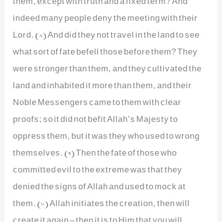
them, except with truth and a fixed term? And
indeed many people deny the meeting with their
Lord. (8) And did they not travel in the land to see
what sort of fate befell those before them? They
were stronger than them, and they cultivated the
land and inhabited it more than them, and their
Noble Messengers came to them with clear
proofs; so it did not befit Allah’s Majesty to
oppress them, but it was they who used to wrong
themselves. (9) Then the fate of those who
committed evil to the extreme was that they
denied the signs of Allah and used to mock at
them. (10) Allah initiates the creation, then will
create it again – then it is to Him that you will