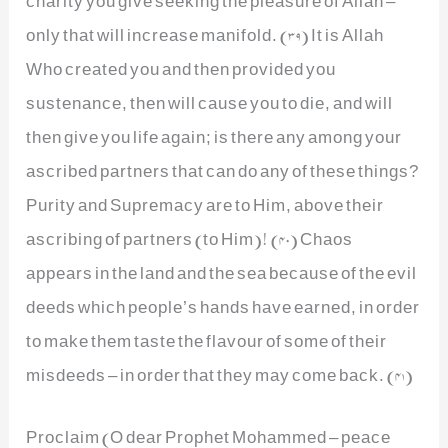
charity you give seeking the pleasure of Allah –
only that will increase manifold. (39) It is Allah
Who created you and then provided you
sustenance, then will cause you to die, and will
then give you life again; is there any among your
ascribed partners that can do any of these things?
Purity and Supremacy are to Him, above their
ascribing of partners (to Him)! (40) Chaos
appears in the land and the sea because of the evil
deeds which people’s hands have earned, in order
to make them taste the flavour of some of their
misdeeds – in order that they may come back. (41)
Proclaim (O dear Prophet Mohammed – peace