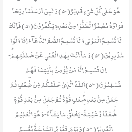
هُوَ عَلٰى كُلِّ شَیْءٍ قَدِیْرٌ(50) وَ لَىٕنْ اَرْسَلْنَا رِیْحًا
فَرَاَوْهُ مُصْفَرًّا لَّظَلُّوْا مِنْۢ بَعْدِهٖ یَكْفُرُوْنَ(51) فَاِنَّكَ
لَا تُسْمِـعُ الْمَوْتٰى وَ لَا تُسْمِـعُ الصُّمَّ الدُّعَآءَ اِذَا وَلَّوْا
مُدْبِرِیْنَ(52) وَ مَاۤ اَنْتَ بِهٰدِ الْعُمْیِ عَنْ ضَلٰلَتِهِمْؕ-
اِنْ تُسْمِـعُ اِلَّا مَنْ یُّؤْمِنُ بِاٰیٰتِنَا فَهُمْ
مُّسْلِمُوْنَ(53)اَللّٰهُ الَّذِیْ خَلَقَكُمْ مِّنْ ضُؔعْفٍ ثُمَّ
جَعَلَ مِنْۢ بَعْدِ ضُؔعْفٍ قُوَّةً ثُمَّ جَعَلَ مِنْۢ بَعْدِ قُوَّةٍ
ضُؔعْفًا وَّ شَیْبَةًؕ-یَخْلُقُ مَا یَشَآءُۚ-وَ هُوَ الْعَلِیْمُ
الْقَدِیْرُ(54) وَ یَوْمَ تَقُوْمُ السَّاعَةُ یُقْسِمُ