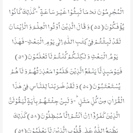
الْمُجْرِمُوْنَ ﳔ مَا لَبِثُوْا غَیْرَ سَاعَةٍؕ-كَذٰلِكَ كَانُوْا
یُؤْفَكُوْنَ(55) وَ قَالَ الَّذِیْنَ اُوْتُوا الْعِلْمَ وَ الْاِیْمَانَ
لَقَدْ لَبِثْتُمْ فِیْ كِتٰبِ اللّٰهِ اِلٰى یَوْمِ الْبَعْثِ-فَهٰذَا
یَوْمُ الْبَعْثِ وَ لٰكِنَّكُمْ كُنْتُمْ لَا تَعْلَمُوْنَ(56)
فَیَوْمَىٕذٍ لَّا یَنْفَعُ الَّذِیْنَ ظَلَمُوْا مَعْذِرَتُهُمْ وَ لَا هُمْ
یُسْتَعْتَبُوْنَ(57) وَ لَقَدْ ضَرَبْنَا لِلنَّاسِ فِیْ هٰذَا
الْقُرْاٰنِ مِنْ كُلِّ مَثَلٍؕ-وَ لَىٕنْ جِئْتَهُمْ بِاٰیَةٍ لَّیَقُوْلَنَّ
الَّذِیْنَ كَفَرُوْۤا اِنْ اَنْتُمْ اِلَّا مُبْطِلُوْنَ(58) كَذٰلِكَ
یَطْبَعُ اللّٰهُ عَلٰى قُلُوْبِ الَّذِیْنَ لَا یَعْلَمُوْنَ(59)