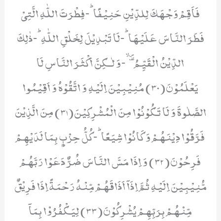
فَاَقِمْ وَجْهَكَ لِلدِّیْنِ حَنِیْفًاؕ-فِطْرَتَ اللّٰهِ الَّتِیْ
فَطَرَ النَّاسَ عَلَیْهَاؕ-لَا تَبْدِیْلَ لِخَلْقِ اللّٰهِؕ-ذٰلِكَ
الدِّیْنُ الْقَیِّمُۗۙ-وَ لٰـكِنَّ اَكْثَرَ النَّاسِ لَا
یَعْلَمُوْنَ(30) مُنِیْبِیْنَ اِلَیْهِ وَ اتَّقُوْهُ وَ اَقِیْمُوا
الصَّلٰوةَ وَ لَا تَكُوْنُوْا مِنَ الْمُشْرِكِیْنَ(31) مِنَ الَّذِیْنَ
فَرَّقُوْا دِیْنَهُمْ وَ كَانُوْا شِیَعًاؕ-كُلُّ حِزْبٍۭ بِمَا لَدَیْهِمْ
فَرِحُوْنَ(32) وَ اِذَا مَسَّ النَّاسَ ضُرٌّ دَعَوْا رَبَّهُمْ
مُّنِیْبِیْنَ اِلَیْهِ ثُمَّ اِذَاۤ اَذَاقَهُمْ مِّنْهُ رَحْمَةً اِذَا فَرِیْقٌ
مِّنْهُمْ بِرَبِّهِمْ یُشْرِكُوْنَ(33) لِیَكْفُرُوْا بِمَاۤ