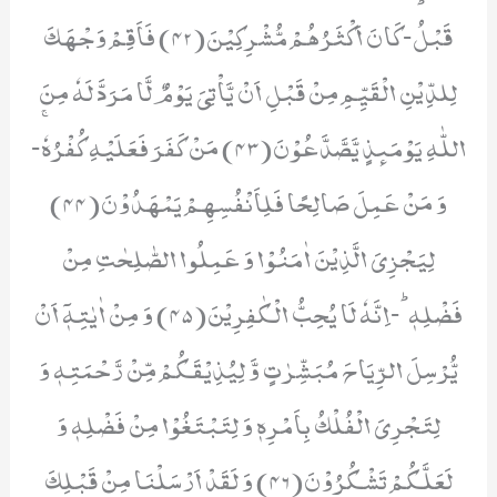
قَبْلُؕ-كَانَ اَكْثَرُهُمْ مُّشْرِكِیْنَ(42) فَاَقِمْ وَجْهَكَ
لِلدِّیْنِ الْقَیِّمِ مِنْ قَبْلِ اَنْ یَّاْتِیَ یَوْمٌ لَّا مَرَدَّ لَهٗ مِنَ
اللّٰهِ یَوْمَىٕذٍ یَّصَّدَّعُوْنَ(43) مَنْ كَفَرَ فَعَلَیْهِ كُفْرُهٗۚ-
وَ مَنْ عَمِلَ صَالِحًا فَلِاَنْفُسِهِمْ یَمْهَدُوْنَ(44)
لِیَجْزِیَ الَّذِیْنَ اٰمَنُوْا وَ عَمِلُوا الصّٰلِحٰتِ مِنْ
فَضْلِهٖؕ-اِنَّهٗ لَا یُحِبُّ الْكٰفِرِیْنَ(45) وَ مِنْ اٰیٰتِهٖۤ اَنْ
یُّرْسِلَ الرِّیَاحَ مُبَشِّرٰتٍ وَّ لِیُذِیْقَكُمْ مِّنْ رَّحْمَتِهٖ وَ
لِتَجْرِیَ الْفُلْكُ بِاَمْرِهٖ وَ لِتَبْتَغُوْا مِنْ فَضْلِهٖ وَ
لَعَلَّكُمْ تَشْكُرُوْنَ(46) وَ لَقَدْ اَرْسَلْنَا مِنْ قَبْلِكَ