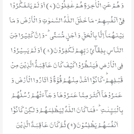
وَ هُمْ عَنِ الْاٰخِرَةِ هُمْ غٰفِلُوْنَ(7) اَوَ لَمْ یَتَفَكَّرُوْا
فِیْۤ اَنْفُسِهِمْ- مَا خَلَقَ اللّٰهُ السَّمٰوٰتِ وَ الْاَرْضَ وَ مَا
بَیْنَهُمَاۤ اِلَّا بِالْحَقِّ وَ اَجَلٍ مُّسَمًّىؕ-وَ اِنَّ كَثِیْرًا مِّنَ
النَّاسِ بِلِقَآئِ رَبِّهِمْ لَكٰفِرُوْنَ(8) اَوَ لَمْ یَسِیْرُوْا
فِی الْاَرْضِ فَیَنْظُرُوْا كَیْفَ كَانَ عَاقِبَةُ الَّذِیْنَ مِنْ
قَبْلِهِمْؕ-كَانُوْۤا اَشَدَّ مِنْهُمْ قُوَّةً وَّ اَثَارُوا الْاَرْضَ وَ
عَمَرُوْهَاۤ اَكْثَرَ مِمَّا عَمَرُوْهَا وَ جَآءَتْهُمْ رُسُلُهُمْ
بِالْبَیِّنٰتِؕ-فَمَا كَانَ اللّٰهُ لِیَظْلِمَهُمْ وَ لٰكِنْ كَانُوْۤا
اَنْفُسَهُمْ یَظْلِمُوْنَ(9) ثُمَّ كَانَ عَاقِبَةَ الَّذِیْنَ