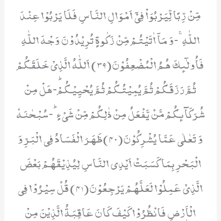
مِّنْ رِّبًا لِّیَرْبُوَاۡ فِیْۤ اَمْوَالِ النَّاسِ فَلَا یَرْبُوْا عِنْدَ
اللّٰهِۚ-وَ مَاۤ اٰتَیْتُمْ مِّنْ زَكٰوةٍ تُرِیْدُوْنَ وَجْهَ اللّٰهِ
فَاُولٰٓىٕكَ هُمُ الْمُضْعِفُوْنَ(39) اَللّٰهُ الَّذِیْ خَلَقَكُمْ
ثُمَّ رَزَقَكُمْ ثُمَّ یُمِیْتُكُمْ ثُمَّ یُحْیِیْكُمْؕ-هَلْ مِنْ
شُرَكَآىٕكُمْ مَّنْ یَّفْعَلُ مِنْ ذٰلِكُمْ مِّنْ شَیْءٍؕ-سُبْحٰنَهٗ
وَ تَعٰلٰى عَمَّا یُشْرِكُوْنَ(40)ظَهَرَ الْفَسَادُ فِی الْبَرِّ وَ
الْبَحْرِ بِمَا كَسَبَتْ اَیْدِی النَّاسِ لِیُذِیْقَهُمْ بَعْضَ
الَّذِیْ عَمِلُوْا لَعَلَّهُمْ یَرْجِعُوْنَ(41) قُلْ سِیْرُوْا فِی
الْاَرْضِ فَانْظُرُوْا كَیْفَ كَانَ عَاقِبَةُ الَّذِیْنَ مِنْ