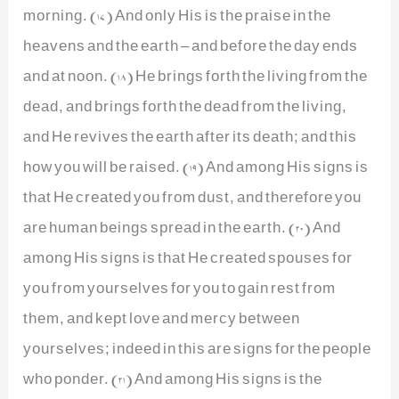
morning. (17) And only His is the praise in the
heavens and the earth – and before the day ends
and at noon. (18) He brings forth the living from the
dead, and brings forth the dead from the living,
and He revives the earth after its death; and this
how you will be raised. (19) And among His signs is
that He created you from dust, and therefore you
are human beings spread in the earth. (20) And
among His signs is that He created spouses for
you from yourselves for you to gain rest from
them, and kept love and mercy between
yourselves; indeed in this are signs for the people
who ponder. (21) And among His signs is the