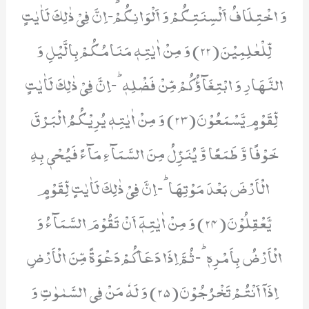
وَ اخْتِلَافُ اَلْسِنَتِكُمْ وَ اَلْوَانِكُمْؕ-اِنَّ فِیْ ذٰلِكَ لَاٰیٰتٍ
لِّلْعٰلِمِیْنَ(22) وَ مِنْ اٰیٰتِهٖ مَنَامُكُمْ بِالَّیْلِ وَ
النَّهَارِ وَ ابْتِغَآؤُكُمْ مِّنْ فَضْلِهٖؕ-اِنَّ فِیْ ذٰلِكَ لَاٰیٰتٍ
لِّقَوْمٍ یَّسْمَعُوْنَ(23) وَ مِنْ اٰیٰتِهٖ یُرِیْكُمُ الْبَرْقَ
خَوْفًا وَّ طَمَعًا وَّ یُنَزِّلُ مِنَ السَّمَآءِ مَآءً فَیُحْیٖ بِهِ
الْاَرْضَ بَعْدَ مَوْتِهَاؕ-اِنَّ فِیْ ذٰلِكَ لَاٰیٰتٍ لِّقَوْمٍ
یَّعْقِلُوْنَ(24) وَ مِنْ اٰیٰتِهٖۤ اَنْ تَقُوْمَ السَّمَآءُ وَ
الْاَرْضُ بِاَمْرِهٖؕ-ثُمَّ اِذَا دَعَاكُمْ دَعْوَةً مِّنَ الْاَرْضِ
اِذَاۤ اَنْتُمْ تَخْرُجُوْنَ(25) وَ لَهٗ مَنْ فِی السَّمٰوٰتِ وَ