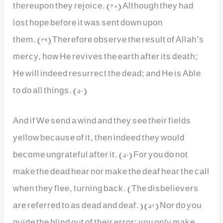
thereupon they rejoice. (48) Although they had
lost hope before it was sent down upon
them. (49) Therefore observe the result of Allah’s
mercy, how He revives the earth after its death;
He will indeed resurrect the dead; and He is Able
to do all things. (50)
And if We send a wind and they see their fields
yellow because of it, then indeed they would
become ungrateful after it. (51) For you do not
make the dead hear nor make the deaf hear the call
when they flee, turning back. (The disbelievers
are referred to as dead and deaf.) (52) Nor do you
guide the blind out of their error; you only make