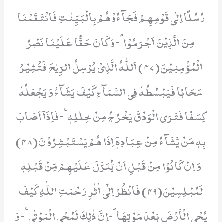
رُسُلًا اِلٰى قَوْمِهِمْ فَجَآءُوْهُمْ بِالْبَیِّنٰتِ فَانْتَقَمْنَا
مِنَ الَّذِیْنَ اَجْرَمُوْاؕ-وَ كَانَ حَقًّا عَلَیْنَا نَصْرُ
الْمُؤْمِنِیْنَ(47) اَللّٰهُ الَّذِیْ یُرْسِلُ الرِّیٰحَ فَتُثِیْرُ
سَحَابًا فَیَبْسُطُهٗ فِی السَّمَآءِ كَیْفَ یَشَآءُ وَ یَجْعَلُهٗ
كِسَفًا فَتَرَى الْوَدْقَ یَخْرُ جُ مِنْ خِلٰلِهٖۚ-فَاِذَاۤ اَصَابَ
بِهٖ مَنْ یَّشَآءُ مِنْ عِبَادِهٖۤ اِذَا هُمْ یَسْتَبْشِرُوْنَ(48)
وَ اِنْ كَانُوْا مِنْ قَبْلِ اَنْ یُّنَزَّلَ عَلَیْهِمْ مِّنْ قَبْلِهٖ
لَمُبْلِسِیْنَ(49) فَانْظُرْ اِلٰۤى اٰثٰرِ رَحْمَتِ اللّٰهِ كَیْفَ
یُحْیِ الْاَرْضَ بَعْدَ مَوْتِهَاؕ-اِنَّ ذٰلِكَ لَمُحْیِ الْمَوْتٰىۚ-وَ