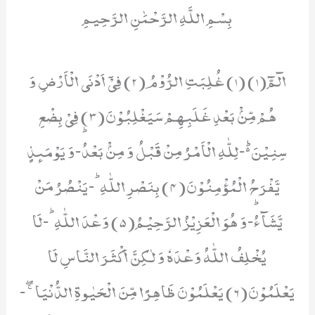
بِسْمِ اللَّهِ الرَّحْمَٰنِ الرَّحِيمِ
الٓمّٓ(1) (1) غُلِبَتِ الرُّوْمُ(2) فِیْۤ اَدْنَى الْاَرْضِ وَ
هُمْ مِّنْۢ بَعْدِ غَلَبِهِمْ سَیَغْلِبُوْنَ(3) فِیْ بِضْعِ
سِنِیْنَ۬ؕ-لِلّٰهِ الْاَمْرُ مِنْ قَبْلُ وَ مِنْۢ بَعْدُؕ-وَ یَوْمَىٕذٍ
یَّفْرَحُ الْمُؤْمِنُوْنَ(4) بِنَصْرِ اللّٰهِؕ-یَنْصُرُ مَنْ
یَّشَآءُؕ-وَ هُوَ الْعَزِیْزُ الرَّحِیْمُ(5) وَعْدَ اللّٰهِؕ-لَا
یُخْلِفُ اللّٰهُ وَعْدَهٗ وَ لٰكِنَّ اَكْثَرَ النَّاسِ لَا
یَعْلَمُوْنَ(6) یَعْلَمُوْنَ ظَاهِرًا مِّنَ الْحَیٰوةِ الدُّنْیَا ۚۖ-