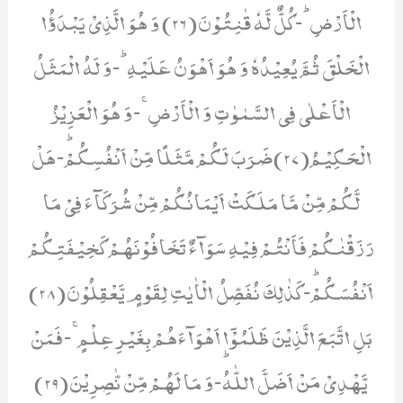
الْاَرْضِؕ-كُلٌّ لَّهٗ قٰنِتُوْنَ(26) وَ هُوَ الَّذِیْ یَبْدَؤُا
الْخَلْقَ ثُمَّ یُعِیْدُهٗ وَ هُوَ اَهْوَنُ عَلَیْهِؕ-وَ لَهُ الْمَثَلُ
الْاَعْلٰى فِی السَّمٰوٰتِ وَ الْاَرْضِۚ-وَ هُوَ الْعَزِیْزُ
الْحَكِیْمُ(27)ضَرَبَ لَكُمْ مَّثَلًا مِّنْ اَنْفُسِكُمْؕ-هَلْ
لَّكُمْ مِّنْ مَّا مَلَكَتْ اَیْمَانُكُمْ مِّنْ شُرَكَآءَ فِیْ مَا
رَزَقْنٰكُمْ فَاَنْتُمْ فِیْهِ سَوَآءٌ تَخَافُوْنَهُمْ كَخِیْفَتِكُمْ
اَنْفُسَكُمْؕ-كَذٰلِكَ نُفَصِّلُ الْاٰیٰتِ لِقَوْمٍ یَّعْقِلُوْنَ(28)
بَلِ اتَّبَعَ الَّذِیْنَ ظَلَمُوْۤا اَهْوَآءَهُمْ بِغَیْرِ عِلْمٍۚ-فَمَنْ
یَّهْدِیْ مَنْ اَضَلَّ اللّٰهُؕ-وَ مَا لَهُمْ مِّنْ نّٰصِرِیْنَ(29)