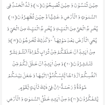
حِیْنَ تُمْسُوْنَ وَ حِیْنَ تُصْبِحُوْنَ(17) وَ لَهُ الْحَمْدُ فِی
السَّمٰوٰتِ وَ الْاَرْضِ وَ عَشِیًّا وَّ حِیْنَ تُظْهِرُوْنَ(18)
یُخْرِ جُ الْحَیَّ مِنَ الْمَیِّتِ وَ یُخْرِ جُ الْمَیِّتَ مِنَ الْحَیِّ وَ
یُحْیِ الْاَرْضَ بَعْدَ مَوْتِهَاؕ-وَ كَذٰلِكَ تُخْرَجُوْنَ(19)وَ
مِنْ اٰیٰتِهٖۤ اَنْ خَلَقَكُمْ مِّنْ تُرَابٍ ثُمَّ اِذَاۤ اَنْتُمْ بَشَرٌ
تَنْتَشِرُوْنَ(20) وَ مِنْ اٰیٰتِهٖۤ اَنْ خَلَقَ لَكُمْ مِّنْ
اَنْفُسِكُمْ اَزْوَاجًا لِّتَسْكُنُوْۤا اِلَیْهَا وَ جَعَلَ بَیْنَكُمْ
مَّوَدَّةً وَّ رَحْمَةًؕ-اِنَّ فِیْ ذٰلِكَ لَاٰیٰتٍ لِّقَوْمٍ
یَّتَفَكَّرُوْنَ(21) وَ مِنْ اٰیٰتِهٖ خَلْقُ السَّمٰوٰتِ وَ الْاَرْضِ