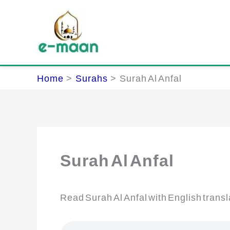
Skip
to
content
Home
Surahs
Surah Al Anfal
Surah Al Anfal
Read Surah Al Anfal with English transl