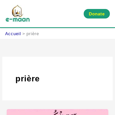
Aller
au
Donate
contenu
Accueil
prière
prière