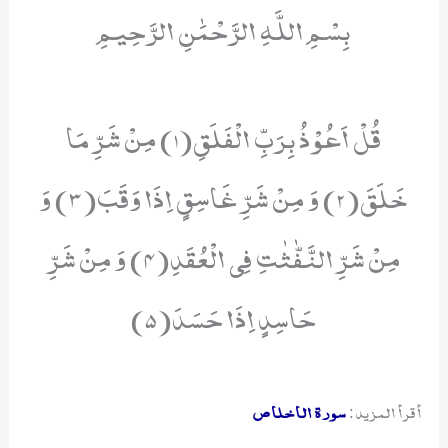
بِسْمِ اللَّهِ الرَّحْمَٰنِ الرَّحِيمِ
قُلْ اَعُوْذُ بِرَبِّ الْفَلَقِ(1) مِنْ شَرِّ مَا
خَلَقَ(2) وَ مِنْ شَرِّ غَاسِقٍ اِذَا وَقَبَ(3) وَ
مِنْ شَرِّ النَّفّٰثٰتِ فِی الْعُقَدِ(4) وَ مِنْ شَرِّ
حَاسِدٍ اِذَا حَسَدَ(5)
أقرأ المزيد:
سورة الاخلاص