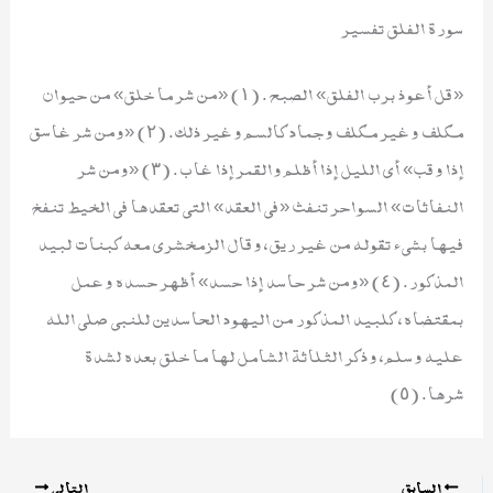
سورة الفلق تفسير
«قل أعوذ برب الفلق» الصبح. (١) «من شر ما خلق» من حيوان
مكلف وغير مكلف وجماد كالسم وغير ذلك. (٢) «ومن شر غاسق
إذا وقب» أي الليل إذا أظلم والقمر إذا غاب. (٣) «ومن شر
النفاثات» السواحر تنفث «في العقد» التي تعقدها في الخيط تنفخ
فيها بشيء تقوله من غير ريق، وقال الزمخشري معه كبنات لبيد
المذكور. (٤) «ومن شر حاسد إذا حسد» أظهر حسده وعمل
بمقتضاه، كلبيد المذكور من اليهود الحاسدين للنبي صلى الله
عليه وسلم، وذكر الثلاثة الشامل لها ما خلق بعده لشدة
شرها. (٥)
السابق
التالي