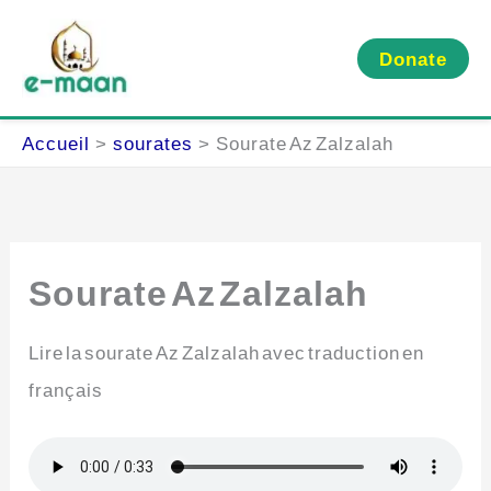
Aller
au
Donate
contenu
Accueil
sourates
Sourate Az Zalzalah
Sourate Az Zalzalah
Lire la sourate Az Zalzalah avec traduction en
français