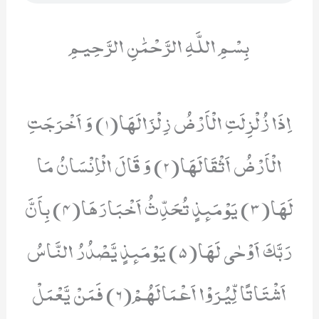
بِسْمِ اللَّهِ الرَّحْمَٰنِ الرَّحِيمِ
اِذَا زُلْزِلَتِ الْاَرْضُ زِلْزَالَهَا(1) وَ اَخْرَجَتِ
الْاَرْضُ اَثْقَالَهَا(2) وَ قَالَ الْاِنْسَانُ مَا
لَهَا(3) یَوْمَىٕذٍ تُحَدِّثُ اَخْبَارَهَا(4) بِاَنَّ
رَبَّكَ اَوْحٰى لَهَا(5) یَوْمَىٕذٍ یَّصْدُرُ النَّاسُ
اَشْتَاتًا لِّیُرَوْا اَعْمَالَهُمْ(6) فَمَنْ یَّعْمَلْ