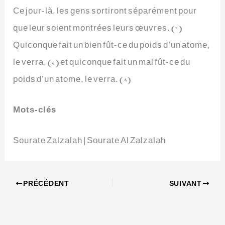
Ce jour-là, les gens sortiront séparément pour
que leur soient montrées leurs œuvres. (6)
Quiconque fait un bien fût-ce du poids d’un atome,
le verra, (7) et quiconque fait un mal fût-ce du
poids d’un atome, le verra. (8)
Mots-clés
Sourate Zalzalah | Sourate Al Zalzalah
PRÉCÉDENT
SUIVANT