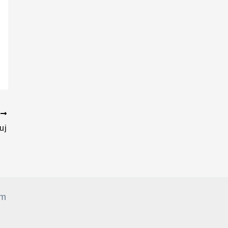
T
uj
om