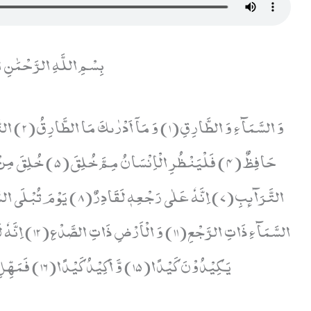
بِسْمِ اللَّهِ الرَّحْمَٰنِ
یَكِیْدُوْنَ كَیْدًا(15) وَّ اَكِیْدُ كَیْدًا(16) فَمَهِّلِ الْكٰفِرِیْنَ اَمْهِلْهُمْ رُوَیْدًا(17)