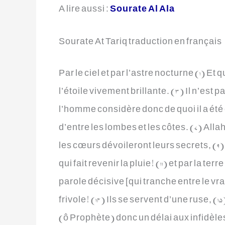
A lire aussi :
Sourate Al Ala
Sourate At Tariq traduction en français
Par le ciel et par l’astre nocturne (1) Et 
l’étoile vivement brillante. (3) Il n’est 
l’homme considère donc de quoi il a été c
d’entre les lombes et les côtes. (7) Alla
les cœurs dévoileront leurs secrets, (9) Il
qui fait revenir la pluie! (11) et par la ter
parole décisive [qui tranche entre le vrai
frivole! (14) Ils se servent d’une ruse, (
(ô Prophète) donc un délai aux infidèles