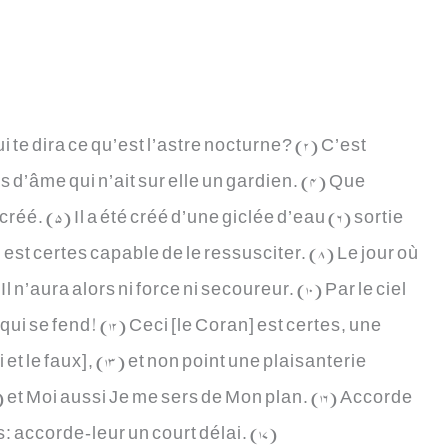
qui te dira ce qu’est l’astre nocturne? (2) C’est
pas d’âme qui n’ait sur elle un gardien. (4) Que
réé. (5) Il a été créé d’une giclée d’eau (6) sortie
h est certes capable de le ressusciter. (8) Le jour où
 n’aura alors ni force ni secoureur. (10) Par le ciel
re qui se fend! (12) Ceci [le Coran] est certes, une
 et le faux], (13) et non point une plaisanterie
15) et Moi aussi Je me sers de Mon plan. (16) Accorde
: accorde-leur un court délai. (17)