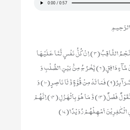
 الرَّحِيمِ
وَ السَّمَآءِ وَ الطَّارِقِ(1) وَ مَاۤ اَدْرٰىكَ مَا الطَّارِقُ(2) النَّجْمُ الثَّاقِبُ(3) اِنْ كُلُّ نَفْسٍ لَّمَّا عَلَیْهَا
حَافِظٌ(4) فَلْیَنْظُرِ الْاِنْسَانُ مِمَّ خُلِقَ(5) خُلِقَ مِنْ مَّآءٍ دَافِقٍ(6) یَّخْرُ جُ مِنْۢ بَیْنِ الصُّلْبِ وَ
التَّرَآىٕبِ(7) اِنَّهٗ عَلٰى رَجْعِهٖ لَقَادِرٌ(8) یَوْمَ تُبْلَى السَّرَآىٕرُ(9) فَمَا لَهٗ مِنْ قُوَّةٍ وَّ لَا نَاصِرٍ(10) وَ
السَّمَآءِ ذَاتِ الرَّجْعِ(11) وَ الْاَرْضِ ذَاتِ الصَّدْعِ(12) اِنَّهٗ لَقَوْلٌ فَصْلٌ(13) وَّ مَا هُوَ بِالْهَزْلِ(14) اِنَّهُمْ