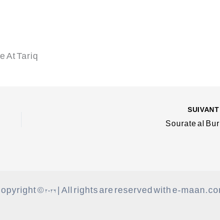
e At Tariq
SUIVAN
Sourate al Bur
opyright © 2026 | All rights are reserved with e-maan.c