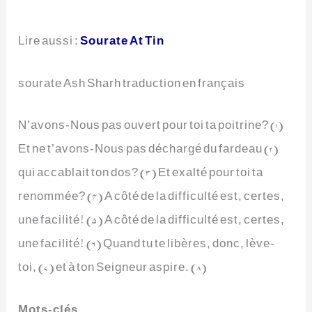
Lire aussi :
Sourate At Tin
sourate Ash Sharh traduction en français
N’avons-Nous pas ouvert pour toi ta poitrine? (1)
Et ne t’avons-Nous pas déchargé du fardeau (2)
qui accablait ton dos? (3) Et exalté pour toi ta
renommée? (4) A côté de la difficulté est, certes,
une facilité! (5) A côté de la difficulté est, certes,
une facilité! (6) Quand tu te libères, donc, lève-
toi, (7) et à ton Seigneur aspire. (8)
Mots-clés