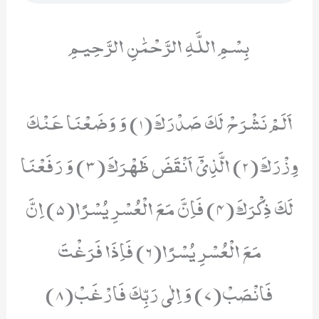
بِسْمِ اللَّهِ الرَّحْمَٰنِ الرَّحِيمِ
اَلَمْ نَشْرَحْ لَكَ صَدْرَكَ(1) وَ وَضَعْنَا عَنْكَ
وِزْرَكَ(2) الَّذِیْۤ اَنْقَضَ ظَهْرَكَ(3) وَ رَفَعْنَا
لَكَ ذِكْرَكَ(4) فَاِنَّ مَعَ الْعُسْرِ یُسْرًا(5) اِنَّ
مَعَ الْعُسْرِ یُسْرًا(6) فَاِذَا فَرَغْتَ
فَانْصَبْ(7) وَ اِلٰى رَبِّكَ فَارْغَبْ(8)