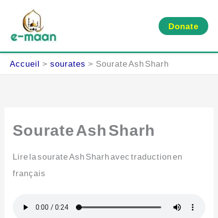
Aller
au
Donate
contenu
Accueil
sourates
Sourate Ash Sharh
Sourate Ash Sharh
Lire la sourate Ash Sharh avec traduction en
français