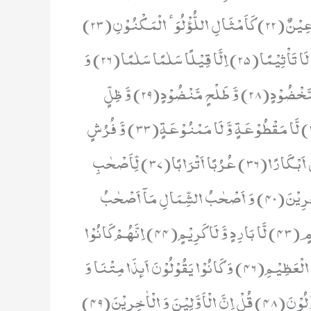
یَتَخَیَّرُوْنَ(20) وَ لَحْمِ طَیْرٍ مِّمَّا یَشْتَهُوْنَ(21) وَ حُوْرٌ عِیْنٌ(22) كَاَمْثَالِ اللُّؤْلُوَٴ الْمَكْنُوْنِ(23)
جَزَآءًۢ بِمَا كَانُوْا یَعْمَلُوْنَ(24) لَا یَسْمَعُوْنَ فِیْهَا لَغْوًا وَّ لَا تَاْثِیْمًا(25) اِلَّا قِیْلًا سَلٰمًا سَلٰمًا(26) وَ
اَصْحٰبُ الْیَمِیْنِ مَاۤ اَصْحٰبُ الْیَمِیْنِ(27) فِیْ سِدْرٍ مَّخْضُوْدٍ(28) وَّ طَلْحٍ مَّنْضُوْدٍ(29) وَّ ظِلٍّ
مَّمْدُوْدٍ(30) وَّ مَآءٍ مَّسْكُوْبٍ(31) وَّ فَاكِهَةٍ كَثِیْرَةٍ(32) لَّا مَقْطُوْعَةٍ وَّ لَا مَمْنُوْعَةٍ(33) وَّ فُرُشٍ
مَّرْفُوْعَةٍ(34) اِنَّاۤ اَنْشَاْنٰهُنَّ اِنْشَآءً(35) فَجَعَلْنٰهُنَّ اَبْكَارًا(36) عُرُبًا اَتْرَابًا(37) لِّاَصْحٰبِ
الْیَمِیْنِ(38)ثُلَّةٌ مِّنَ الْاَوَّلِیْنَ(39) وَ ثُلَّةٌ مِّنَ الْاٰخِرِیْنَ(40) وَ اَصْحٰبُ الشِّمَالِ مَاۤ اَصْحٰبُ
الشِّمَالِ(41) فِیْ سَمُوْمٍ وَّ حَمِیْمٍ(42) وَّ ظِلٍّ مِّنْ یَّحْمُوْمٍ(43) لَّا بَارِدٍ وَّ لَا كَرِیْمٍ(44) اِنَّهُمْ كَانُوْا
قَبْلَ ذٰلِكَ مُتْرَفِیْنَ(45) وَ كَانُوْا یُصِرُّوْنَ عَلَى الْحِنْثِ الْعَظِیْمِ(46) وَ كَانُوْا یَقُوْلُوْنَ اَىٕذَا مِتْنَا وَ
كُنَّا تُرَابًا وَّ عِظَامًا ءَاِنَّا لَمَبْعُوْثُوْنَ(47) اَوَ اٰبَآؤُنَا الْاَوَّلُوْنَ(48) قُلْ اِنَّ الْاَوَّلِیْنَ وَ الْاٰخِرِیْنَ(49)