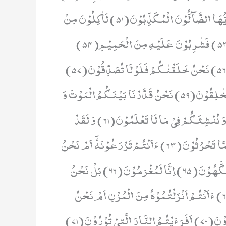
لَمَجْمُوْعُوْنَ اِلٰى مِیْقَاتِ یَوْمٍ مَّعْلُوْمٍ(50) ثُمَّ اِنَّكُمْ اَیُّهَا الضَّآلُّوْنَ الْمُكَذِّبُوْنَ(51) لَاٰكِلُوْنَ مِنْ
شَجَرٍ مِّنْ زَقُّوْمٍ(52) فَمَالِــٴُـوْنَ مِنْهَا الْبُطُوْنَ(53) فَشٰرِبُوْنَ عَلَیْهِ مِنَ الْحَمِیْمِ(54)
فَشٰرِبُوْنَ شُرْبَ الْهِیْمِ(55) هٰذَا نُزُلُهُمْ یَوْمَ الدِّیْنِ(56) نَحْنُ خَلَقْنٰكُمْ فَلَوْ لَا تُصَدِّقُوْنَ(57)
اَفَرَءَیْتُمْ مَّا تُمْنُوْنَ(58) ءَاَنْتُمْ تَخْلُقُوْنَهٗۤ اَمْ نَحْنُ الْخٰلِقُوْنَ(59) نَحْنُ قَدَّرْنَا بَیْنَكُمُ الْمَوْتَ وَ
مَا نَحْنُ بِمَسْبُوْقِیْنَ(60) عَلٰۤى اَنْ نُّبَدِّلَ اَمْثَالَكُمْ وَ نُنْشِئَكُمْ فِیْ مَا لَا تَعْلَمُوْنَ(61) وَ لَقَدْ
عَلِمْتُمُ النَّشْاَةَ الْاُوْلٰى فَلَوْ لَا تَذَكَّرُوْنَ(62) اَفَرَءَیْتُمْ مَّا تَحْرُثُوْنَ(63) ءَاَنْتُمْ تَزْرَعُوْنَهٗۤ اَمْ نَحْنُ
الزّٰرِعُوْنَ(64) لَوْ نَشَآءُ لَجَعَلْنٰهُ حُطَامًا فَظَلْتُمْ تَفَكَّهُوْنَ(65) اِنَّا لَمُغْرَمُوْنَ(66) بَلْ نَحْنُ
مَحْرُوْمُوْنَ(67) اَفَرَءَیْتُمُ الْمَآءَ الَّذِیْ تَشْرَبُوْنَ(68) ءَاَنْتُمْ اَنْزَلْتُمُوْهُ مِنَ الْمُزْنِ اَمْ نَحْنُ
الْمُنْزِلُوْنَ(69) لَوْ نَشَآءُ جَعَلْنٰهُ اُجَاجًا فَلَوْ لَا تَشْكُرُوْنَ(70) اَفَرَءَیْتُمُ النَّارَ الَّتِیْ تُوْرُوْنَ(71)