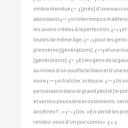
ombre étendue (30) [près] d’une eau coul
abondants (32) ni interrompus ni défendu
les avons créées à la perfection, (35) e
toutes de même âge, (37) pour les gens d
premières [générations], (39) et une mu
[générations]. (40) Et les gens de la gau
au milieu d’un souffle brûlant et d’une 
noire (43) ni fraîche, ni douce. (44) Ils 
persistaient dans le grand péché [le p
et serons poussière et ossements, sero
ancêtres?..» (48) Dis: «En vérité les pre
rendez-vous d’un jour connu». (50)