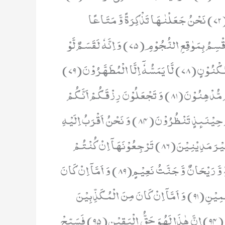
ءَاَنْتُمْ اَنْشَاْتُمْ شَجَرَتَهَاۤ اَمْ نَحْنُ الْمُنْشِــٴُـوْنَ(72) نَحْنُ جَعَلْنٰهَا تَذْكِرَةً وَّ مَتَاعًا
لِّلْمُقْوِیْنَ(73) فَسَبِّحْ بِاسْمِ رَبِّكَ الْعَظِیْمِ(74)فَلَاۤ اُقْسِمُ بِمَوٰقِعِ النُّجُوْمِ(75) وَ اِنَّهٗ لَقَسَمٌ لَّوْ
تَعْلَمُوْنَ عَظِیْمٌ(76) اِنَّهٗ لَقُرْاٰنٌ كَرِیْمٌ(77) فِیْ كِتٰبٍ مَّكْنُوْنٍ(78) لَّا یَمَسُّهٗۤ اِلَّا الْمُطَهَّرُوْنَ(79)
تَنْزِیْلٌ مِّنْ رَّبِّ الْعٰلَمِیْنَ(80) اَفَبِهٰذَا الْحَدِیْثِ اَنْتُمْ مُّدْهِنُوْنَ(81) وَ تَجْعَلُوْنَ رِزْقَكُمْ اَنَّكُمْ
تُكَذِّبُوْنَ(82) فَلَوْ لَاۤ اِذَا بَلَغَتِ الْحُلْقُوْمَ(83) وَ اَنْتُمْ حِیْنَىٕذٍ تَنْظُرُوْنَ(84) وَ نَحْنُ اَقْرَبُ اِلَیْهِ
مِنْكُمْ وَ لٰـكِنْ لَّا تُبْصِرُوْنَ(85) فَلَوْ لَاۤ اِنْ كُنْتُمْ غَیْرَ مَدِیْنِیْنَ(86) تَرْجِعُوْنَهَاۤ اِنْ كُنْتُمْ
صٰدِقِیْنَ(87) فَاَمَّاۤ اِنْ كَانَ مِنَ الْمُقَرَّبِیْنَ(88) فَرَوْحٌ وَّ رَیْحَانٌ وَّ جَنَّتُ نَعِیْمٍ(89) وَ اَمَّاۤ اِنْ كَانَ
مِنْ اَصْحٰبِ الْیَمِیْنِ(90) فَسَلٰمٌ لَّكَ مِنْ اَصْحٰبِ الْیَمِیْنِ(91) وَ اَمَّاۤ اِنْ كَانَ مِنَ الْمُكَذِّبِیْنَ
الضَّآلِّیْنَ(92) فَنُزُلٌ مِّنْ حَمِیْمٍ(93) وَّ تَصْلِیَةُ جَحِیْمٍ(94) اِنَّ هٰذَا لَهُوَ حَقُّ الْیَقِیْنِ(95) فَسَبِّحْ