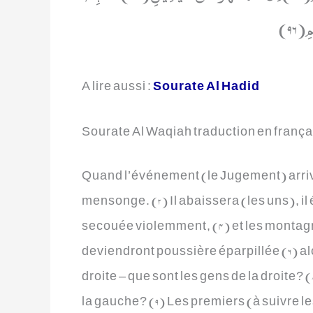
ِ(96
A lire aussi :
Sourate Al Hadid
Sourate Al Waqiah traduction en frança
Quand l’événement (le Jugement) arriver
mensonge. (2) Il abaissera (les uns), il
secouée violemment, (4) et les montagne
deviendront poussière éparpillée (6) alo
droite – que sont les gens de la droite? 
la gauche? (9) Les premiers (à suivre les