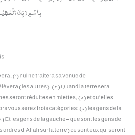
بِاسْمِ رَبِّكَ الْعَظِیْم)
is
a, (1) nul ne traitera sa venue de
 élèvera (les autres). (3) Quand la terre sera
s seront réduites en miettes, (5) et qu’elles
rs vous serez trois catégories: (7) les gens de la
(8) Et les gens de la gauche – que sont les gens de
 ordres d’Allah sur la terre) ce sont eux qui seront