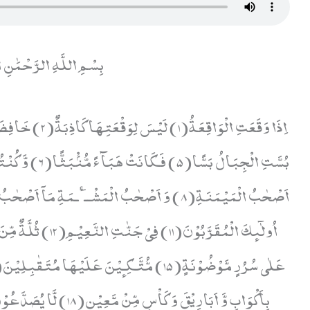
بِسْمِ اللَّهِ الرَّحْمَٰنِ