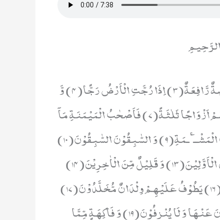
 الرَّحِيمِ
اِذَا وَقَعَتِ الْوَاقِعَةُ(1) لَیْسَ لِوَقْعَتِهَا كَاذِبَةٌ(2) خَافِضَةٌ رَّافِعَةٌ(3) اِذَا رُجَّتِ الْاَرْضُ رَجًّا(4) وَّ
بُسَّتِ الْجِبَالُ بَسًّا(5) فَكَانَتْ هَبَآءً مُّنْۢبَثًّا(6) وَّ كُنْتُمْ اَزْوَاجًا ثَلٰثَةً(7) فَاَصْحٰبُ الْمَیْمَنَةِ مَاۤ
اَصْحٰبُ الْمَیْمَنَةِ(8) وَ اَصْحٰبُ الْمَشْــٴَـمَةِ مَاۤ اَصْحٰبُ الْمَشْــٴَـمَةِ(9) وَ السّٰبِقُوْنَ السّٰبِقُوْنَ(10)
اُولٰٓىٕكَ الْمُقَرَّبُوْنَ(11) فِیْ جَنّٰتِ النَّعِیْمِ(12) ثُلَّةٌ مِّنَ الْاَوَّلِیْنَ(13) وَ قَلِیْلٌ مِّنَ الْاٰخِرِیْنَ(14)
عَلٰى سُرُرٍ مَّوْضُوْنَةٍ(15) مُّتَّكِـٕیْنَ عَلَیْهَا مُتَقٰبِلِیْنَ(16) یَطُوْفُ عَلَیْهِمْ وِلْدَانٌ مُّخَلَّدُوْنَ(17)
بِاَكْوَابٍ وَّ اَبَارِیْقَ وَ كَاْسٍ مِّنْ مَّعِیْنٍ(18) لَّا یُصَدَّعُوْنَ عَنْهَا وَ لَا یُنْزِفُوْنَ(19) وَ فَاكِهَةٍ مِّمَّا