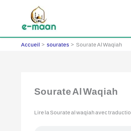
Aller
au
contenu
Accueil
sourates
Sourate Al Waqiah
Sourate Al Waqiah
Lire la Sourate al waqiah avec traducti