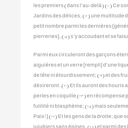
les premiers (dans l’au-delà) (10) Ce son
Jardins des délices, (12) une multitude 
petit nombre parmi les dernières [générat
pierreries], (15) s’y accoudant et se faisa
Parmi eux circuleront des garçons éter
aiguières et un verre [rempli] d’une liq
de tête ni étourdissement; (19) et des frui
désireront. (21) Et ils auront des houris
perles en coquille (23) en récompense pou
futilité ni blasphème; (25) mais seule
Paix!] (26) Et les gens de la droite; que s
jujubiers sans épines, (28) et parmi des