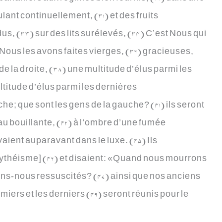
ant continuellement, (31) et des fruits
s, (33) sur des lits surélevés, (34) C’est Nous qui
t Nous les avons faites vierges, (36) gracieuses,
e la droite, (38) une multitude d’élus parmi les
ltitude d’élus parmi les dernières
che; que sont les gens de la gauche? (41) ils seront
eau bouillante, (42) à l’ombre d’une fumée
vivaient auparavant dans le luxe. (45) Ils
olythéisme] (46) et disaient: «Quand nous mourrons
ns-nous ressuscités? (47) ainsi que nos anciens
miers et les derniers (49) seront réunis pour le