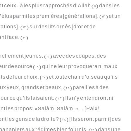
t ceux-là les plus rapprochés d’Allah (11) dans les
d’élus parmi les premières [générations], (13) et un
ions], (14) sur des lits ornés [d’or et de
nt face. (16)
nellement jeunes, (17) avec des coupes, des
ueur de source (18) qui ne leur provoquera ni maux
ts de leur choix, (20) et toute chair d’oiseau qu’ils
 aux yeux, grands et beaux, (22) pareilles à des
r ce qu’ils faisaient. (24) Ils n’y entendront ni
ment les propos: «Salâm! Salâm!»… [Paix!
ont les gens de la droite? (27) [Ils seront parmi] des
 bananiers aux régimes bien fournis, (29) dans une