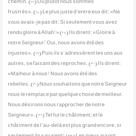
chemin. (26) Ou plutôt nous sommes
frustrés». (27) Le plus juste d’entre eux dit: «Ne
vous avais-je pas dit: Si seulement vous avez
rendu gloire à Allah!» (28) Ils dirent: «Gloire à
notre Seigneur! Oui, nous avons été des
injustes». (29) Puis ils s’adressèrent les uns aux
autres, se faisant des reproches. (30) Ils dirent:
«Malheur à nous! Nous avons été des
rebelles. (31) Nous souhaitons que notre Seigneur
nous le remplace par quelque chose de meilleur.
Nous désirons nous rapprocher de notre
Seigneur». (32) Tel fut le châtiment; et le
châtiment de l’au-delà est plus grand encore, si
seulement ils savaient! (33) Les pieux auront