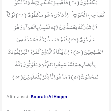
یَكْتُبُوْنَ(47) فَاصْبِرْ لِحُكْمِ رَبِّكَ وَ لَا تَكُنْ
كَصَاحِبِ الْحُوْتِۘ-اِذْ نَادٰى وَ هُوَ مَكْظُوْمٌ(48) لَوْ لَاۤ
اَنْ تَدٰرَكَهٗ نِعْمَةٌ مِّنْ رَّبِّهٖ لَنُبِذَ بِالْعَرَآءِ وَ هُوَ
مَذْمُوْمٌ(49) فَاجْتَبٰىهُ رَبُّهٗ فَجَعَلَهٗ مِنَ
الصّٰلِحِیْنَ(50) وَ اِنْ یَّكَادُ الَّذِیْنَ كَفَرُوْا لَیُزْلِقُوْنَكَ
بِاَبْصَارِهِمْ لَمَّا سَمِعُوا الذِّكْرَ وَ یَقُوْلُوْنَ اِنَّهٗ
لَمَجْنُوْنٌ(51) وَ مَا هُوَ اِلَّا ذِكْرٌ لِّلْعٰلَمِیْنَ(52)
A lire aussi :
Sourate Al Haqqa