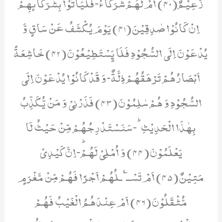
زَعِیْمٌ(40) اَمْ لَهُمْ شُرَكَآءُۚۛ-فَلْیَاْتُوْا بِشُرَكَآىٕهِمْ
اِنْ كَانُوْا صٰدِقِیْنَ(41) یَوْمَ یُكْشَفُ عَنْ سَاقٍ وَّ
یُدْعَوْنَ اِلَى السُّجُوْدِ فَلَا یَسْتَطِیْعُوْنَ(42) خَاشِعَةً
اَبْصَارُهُمْ تَرْهَقُهُمْ ذِلَّةٌؕ-وَ قَدْ كَانُوْا یُدْعَوْنَ اِلَى
السُّجُوْدِ وَ هُمْ سٰلِمُوْنَ(43) فَذَرْنِیْ وَ مَنْ یُّكَذِّبُ
بِهٰذَا الْحَدِیْثِؕ-سَنَسْتَدْرِجُهُمْ مِّنْ حَیْثُ لَا
یَعْلَمُوْنَ(44) وَ اُمْلِیْ لَهُمْؕ-اِنَّ كَیْدِیْ
مَتِیْنٌ(45) اَمْ تَسْــٴَـلُهُمْ اَجْرًا فَهُمْ مِّنْ مَّغْرَمٍ
مُّثْقَلُوْنَ(46) اَمْ عِنْدَهُمُ الْغَیْبُ فَهُمْ