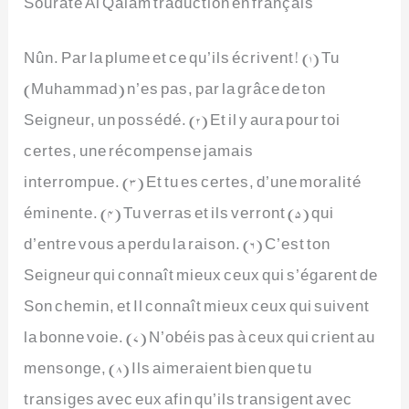
Sourate Al Qalam traduction en français
Nûn. Par la plume et ce qu’ils écrivent! (1) Tu
(Muhammad) n’es pas, par la grâce de ton
Seigneur, un possédé. (2) Et il y aura pour toi
certes, une récompense jamais
interrompue. (3) Et tu es certes, d’une moralité
éminente. (4) Tu verras et ils verront (5) qui
d’entre vous a perdu la raison. (6) C’est ton
Seigneur qui connaît mieux ceux qui s’égarent de
Son chemin, et Il connaît mieux ceux qui suivent
la bonne voie. (7) N’obéis pas à ceux qui crient au
mensonge, (8) Ils aimeraient bien que tu
transiges avec eux afin qu’ils transigent avec