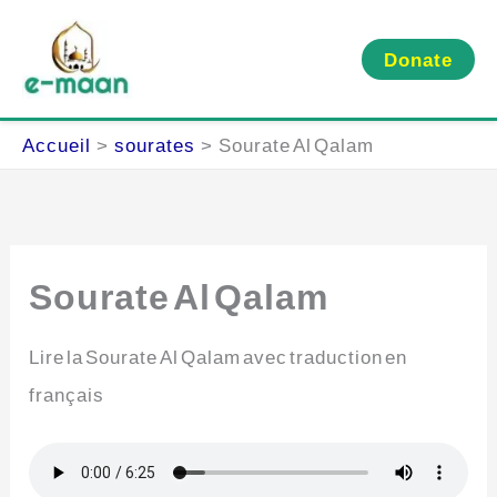
Aller
au
Donate
contenu
Accueil
sourates
Sourate Al Qalam
Sourate Al Qalam
Lire la Sourate Al Qalam avec traduction en
français