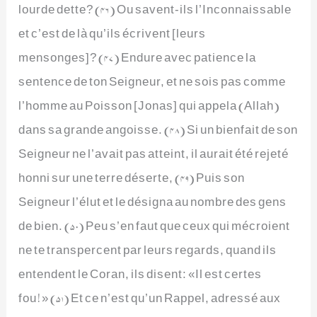
lourde dette? (46) Ou savent-ils l’Inconnaissable
et c’est de là qu’ils écrivent [leurs
mensonges]? (47) Endure avec patience la
sentence de ton Seigneur, et ne sois pas comme
l’homme au Poisson [Jonas] qui appela (Allah)
dans sa grande angoisse. (48) Si un bienfait de son
Seigneur ne l’avait pas atteint, il aurait été rejeté
honni sur une terre déserte, (49) Puis son
Seigneur l’élut et le désigna au nombre des gens
de bien. (50) Peu s’en faut que ceux qui mécroient
ne te transpercent par leurs regards, quand ils
entendent le Coran, ils disent: «Il est certes
fou!» (51) Et ce n’est qu’un Rappel, adressé aux