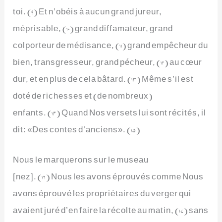
toi. (9) Et n’obéis à aucun grand jureur,
méprisable, (10) grand diffamateur, grand
colporteur de médisance, (11) grand empêcheur du
bien, transgresseur, grand pécheur, (12) au cœur
dur, et en plus de cela bâtard. (13) Même s’il est
doté de richesses et (de nombreux)
enfants. (14) Quand Nos versets lui sont récités, il
dit: «Des contes d’anciens». (15)
Nous le marquerons sur le museau
[nez]. (16) Nous les avons éprouvés comme Nous
avons éprouvé les propriétaires du verger qui
avaient juré d’en faire la récolte au matin, (17) sans