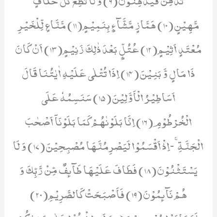
مَّهِیْنٍ(10) هَمَّازٍ مَّشَّآءٍۭ بِنَمِیْمٍ(11) مَّنَّاعٍ لِّلْخَیْرِ
مُعْتَدٍ اَثِیْمٍ(12) عُتُلٍّۭ بَعْدَ ذٰلِكَ زَنِیْمٍ(13) اَنْ كَانَ
ذَا مَالٍ وَّ بَنِیْنَ(14) اِذَا تُتْلٰى عَلَیْهِ اٰیٰتُنَا قَالَ
اَسَاطِیْرُ الْاَوَّلِیْنَ(15) سَنَسِمُهٗ عَلَى
الْخُرْطُوْمِ(16) اِنَّا بَلَوْنٰهُمْ كَمَا بَلَوْنَاۤ اَصْحٰبَ
الْجَنَّةِۚ-اِذْ اَقْسَمُوْا لَیَصْرِمُنَّهَا مُصْبِحِیْنَ(17) وَ لَا
یَسْتَثْنُوْنَ(18) فَطَافَ عَلَیْهَا طَآىٕفٌ مِّنْ رَّبِّكَ وَ
هُمْ نَآىٕمُوْنَ(19) فَاَصْبَحَتْ كَالصَّرِیْمِ(20)