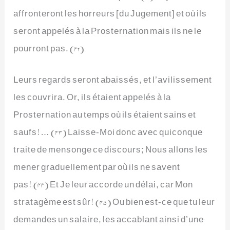
affronteront les horreurs [du Jugement] et où ils
seront appelés à la Prosternation mais ils ne le
pourront pas. (42)
Leurs regards seront abaissés, et l’avilissement
les couvrira. Or, ils étaient appelés à la
Prosternation au temps où ils étaient sains et
saufs!… (43) Laisse-Moi donc avec quiconque
traite de mensonge ce discours; Nous allons les
mener graduellement par où ils ne savent
pas! (44) Et Je leur accorde un délai, car Mon
stratagème est sûr! (45) Ou bien est-ce que tu leur
demandes un salaire, les accablant ainsi d’une