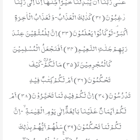
عَسٰى رَبُّنَاۤ اَنْ یُّبْدِلَنَا خَیْرًا مِّنْهَاۤ اِنَّاۤ اِلٰى رَبِّنَا
رٰغِبُوْنَ(32) كَذٰلِكَ الْعَذَابُؕ-وَ لَعَذَابُ الْاٰخِرَةِ
اَكْبَرُۘ-لَوْ كَانُوْا یَعْلَمُوْنَ(33) اِنَّ لِلْمُتَّقِیْنَ عِنْدَ
رَبِّهِمْ جَنّٰتِ النَّعِیْمِ(34) اَفَنَجْعَلُ الْمُسْلِمِیْنَ
كَالْمُجْرِمِیْنَﭤ(35) مَا لَكُمْٙ-كَیْفَ
تَحْكُمُوْنَ(36) اَمْ لَكُمْ كِتٰبٌ فِیْهِ
تَدْرُسُوْنَ(37) اِنَّ لَكُمْ فِیْهِ لَمَا تَخَیَّرُوْنَ(38) اَمْ
لَكُمْ اَیْمَانٌ عَلَیْنَا بَالِغَةٌ اِلٰى یَوْمِ الْقِیٰمَةِۙ-اِنَّ
لَكُمْ لَمَا تَحْكُمُوْنَ(39) سَلْهُمْ اَیُّهُمْ بِذٰلِكَ