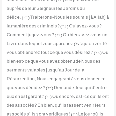
auprès de leur Seigneur les Jardins du
délice. (34) Traiterons-Nous les soumis [à Allah] à
la manière des criminels? (35) Qu’avez-vous?
Comment jugez-vous? (36) Ou bien avez-vous un
Livre dans lequel vous apprenez (37) qu’en vérité
vous obtiendrez tout ce que vous désirez? (38) Ou
bien est-ce que vous avez obtenu de Nous des
serments valables jusqu’au Jour de la
Résurrection, Nous engageant à vous donner ce
que vous décidez? (39) Demande-leur qui d’entre
eux en est garant? (40) Ou encore, est-ce qu’ils ont
des associés? Eh bien, qu’ils fassent venir leurs
associés s’ils sont véridiques! (41) Le jour où ils