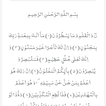
بِسْمِ اللَّهِ الرَّحْمَٰنِ الرَّحِيمِ
نٓ وَ الْقَلَمِ وَ مَا یَسْطُرُوْنَ(1) مَاۤ اَنْتَ بِنِعْمَةِ رَبِّكَ
بِمَجْنُوْنٍ(2) وَ اِنَّ لَكَ لَاَجْرًا غَیْرَ مَمْنُوْنٍ(3) وَ
اِنَّكَ لَعَلٰى خُلُقٍ عَظِیْمٍ(4) فَسَتُبْصِرُ وَ
یُبْصِرُوْنَ(5) بِاَیِّكُمُ الْمَفْتُوْنُ(6) اِنَّ رَبَّكَ هُوَ
اَعْلَمُ بِمَنْ ضَلَّ عَنْ سَبِیْلِهٖ۪-وَ هُوَ اَعْلَمُ
بِالْمُهْتَدِیْنَ(7) فَلَا تُطِعِ الْمُكَذِّبِیْنَ(8) وَدُّوْا لَوْ
تُدْهِنُ فَیُدْهِنُوْنَ(9) وَ لَا تُطِعْ كُلَّ حَلَّافٍ