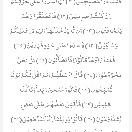
فَتَنَادَوْا مُصْبِحِیْنَ(21) اَنِ اغْدُوْا عَلٰى حَرْثِكُمْ
اِنْ كُنْتُمْ صٰرِمِیْنَ(22) فَانْطَلَقُوْا وَ هُمْ
یَتَخَافَتُوْنَ(23) اَنْ لَّا یَدْخُلَنَّهَا الْیَوْمَ عَلَیْكُمْ
مِّسْكِیْنٌ(24) وَّ غَدَوْا عَلٰى حَرْدٍ قٰدِرِیْنَ(25)
فَلَمَّا رَاَوْهَا قَالُوْۤا اِنَّا لَضَآلُّوْنَ(26) بَلْ نَحْنُ
مَحْرُوْمُوْنَ(27) قَالَ اَوْسَطُهُمْ اَلَمْ اَقُلْ لَّكُمْ لَوْ لَا
تُسَبِّحُوْنَ(28) قَالُوْا سُبْحٰنَ رَبِّنَاۤ اِنَّا كُنَّا
ظٰلِمِیْنَ(29) فَاَقْبَلَ بَعْضُهُمْ عَلٰى بَعْضٍ
یَّتَلَاوَمُوْنَ(30) قَالُوْا یٰوَیْلَنَاۤ اِنَّا كُنَّا طٰغِیْنَ(31)