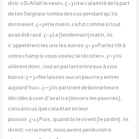
dire: «Si Allah le veut». (18) Une calamité de la part
de ton Seigneur tomba dessus pendant qu’ils
dormaient, (19) et le matin, ce fut comme si tout
avait été rasé. (20) Le [lendemain] matin, ils
s’appelèrent les uns les autres: (21) «Partez tôt à
votre champ si vous voulez le récolter». (22) Ils
allèrent donc, tout en parlant entre eux à voix
basse: (23) «Ne laissez aucun pauvre y entrer
aujourd’hui». (24) Ils partirent de bonne heure
décidés à user d’avarice [envers les pauvres],
convaincus que cela était en leur
pouvoir. (25) Puis, quand ils le virent [le jardin], ils
dirent: «vraiment, nous avons perdu notre