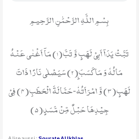
بِسْمِ اللَّهِ الرَّحْمَٰنِ الرَّحِيمِ
تَبَّتْ یَدَاۤ اَبِیْ لَهَبٍ وَّ تَبَّ(1) مَاۤ اَغْنٰى عَنْهُ
مَالُهٗ وَ مَا كَسَبَ(2) سَیَصْلٰى نَارًا ذَاتَ
لَهَبٍ(3) وَّ امْرَاَتُهٗؕ-حَمَّالَةَ الْحَطَبِ(4) فِیْ
جِیْدِهَا حَبْلٌ مِّنْ مَّسَدٍ(5)
A lire aussi :
Sourate Al Ikhlas