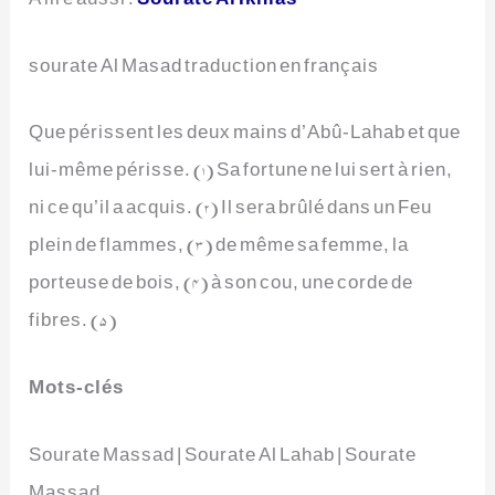
sourate Al Masad traduction en français
Que périssent les deux mains d’Abû-Lahab et que
lui-même périsse. (1) Sa fortune ne lui sert à rien,
ni ce qu’il a acquis. (2) Il sera brûlé dans un Feu
plein de flammes, (3) de même sa femme, la
porteuse de bois, (4) à son cou, une corde de
fibres. (5)
Mots-clés
Sourate Massad | Sourate Al Lahab | Sourate
Massad