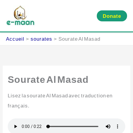
Aller
au
Donate
contenu
Accueil
sourates
Sourate Al Masad
Sourate Al Masad
Lisez la sourate Al Masad avec traduction en
français.