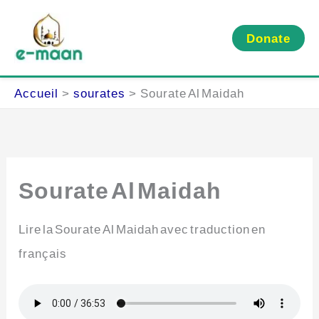
Aller
au
Donate
contenu
Accueil
sourates
Sourate Al Maidah
Sourate Al Maidah
Lire la Sourate Al Maidah avec traduction en
français