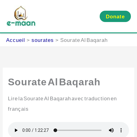
Aller
au
Donate
contenu
Accueil
sourates
Sourate Al Baqarah
Sourate Al Baqarah
Lire la Sourate Al Baqarah avec traduction en
français