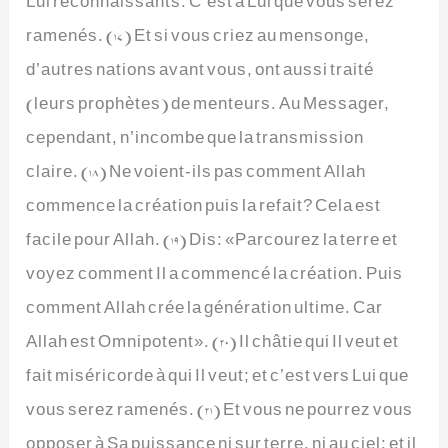
ramenés. (17) Et si vous criez au mensonge,
d’autres nations avant vous, ont aussi traité
(leurs prophètes) de menteurs. Au Messager,
cependant, n’incombe que la transmission
claire. (18) Ne voient-ils pas comment Allah
commence la création puis la refait? Cela est
facile pour Allah. (19) Dis: «Parcourez la terre et
voyez comment Il a commencé la création. Puis
comment Allah crée la génération ultime. Car
Allah est Omnipotent». (20) Il châtie qui Il veut et
fait miséricorde à qui Il veut; et c’est vers Lui que
vous serez ramenés. (21) Et vous ne pourrez vous
opposer à Sa puissance ni sur terre, ni au ciel; et il