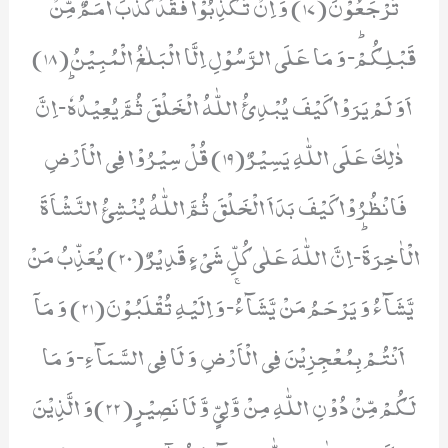
تُرْجَعُوْنَ(17) وَ اِنْ تُكَذِّبُوْا فَقَدْ كَذَّبَ اُمَمٌ مِّنْ
قَبْلِكُمْؕ-وَ مَا عَلَى الرَّسُوْلِ اِلَّا الْبَلٰغُ الْمُبِیْنُ(18)
اَوَ لَمْ یَرَوْا كَیْفَ یُبْدِئُ اللّٰهُ الْخَلْقَ ثُمَّ یُعِیْدُهٗؕ-اِنَّ
ذٰلِكَ عَلَى اللّٰهِ یَسِیْرٌ(19) قُلْ سِیْرُوْا فِی الْاَرْضِ
فَانْظُرُوْا كَیْفَ بَدَاَ الْخَلْقَ ثُمَّ اللّٰهُ یُنْشِئُ النَّشْاَةَ
الْاٰخِرَةَؕ-اِنَّ اللّٰهَ عَلٰى كُلِّ شَیْءٍ قَدِیْرٌ(20) یُعَذِّبُ مَنْ
یَّشَآءُ وَ یَرْحَمُ مَنْ یَّشَآءُۚ-وَ اِلَیْهِ تُقْلَبُوْنَ(21) وَ مَاۤ
اَنْتُمْ بِمُعْجِزِیْنَ فِی الْاَرْضِ وَ لَا فِی السَّمَآءِ-وَ مَا
لَكُمْ مِّنْ دُوْنِ اللّٰهِ مِنْ وَّلِیٍّ وَّ لَا نَصِیْرٍ(22)وَ الَّذِیْنَ