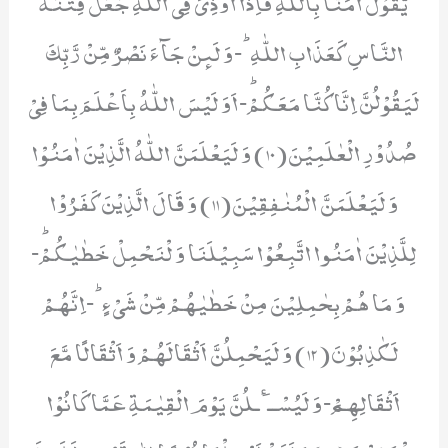
یَّقُوْلُ اٰمَنَّا بِاللّٰهِ فَاِذَاۤ اُوْذِیَ فِی اللّٰهِ جَعَلَ فِتْنَةَ
النَّاسِ كَعَذَابِ اللّٰهِؕ-وَ لَىٕنْ جَآءَ نَصْرٌ مِّنْ رَّبِّكَ
لَیَقُوْلُنَّ اِنَّا كُنَّا مَعَكُمْؕ-اَوَ لَیْسَ اللّٰهُ بِاَعْلَمَ بِمَا فِیْ
صُدُوْرِ الْعٰلَمِیْنَ(10) وَ لَیَعْلَمَنَّ اللّٰهُ الَّذِیْنَ اٰمَنُوْا
وَ لَیَعْلَمَنَّ الْمُنٰفِقِیْنَ(11) وَ قَالَ الَّذِیْنَ كَفَرُوْا
لِلَّذِیْنَ اٰمَنُوا اتَّبِعُوْا سَبِیْلَنَا وَ لْنَحْمِلْ خَطٰیٰكُمْؕ-
وَ مَا هُمْ بِحٰمِلِیْنَ مِنْ خَطٰیٰهُمْ مِّنْ شَیْءٍؕ-اِنَّهُمْ
لَكٰذِبُوْنَ(12) وَ لَیَحْمِلُنَّ اَثْقَالَهُمْ وَ اَثْقَالًا مَّعَ
اَثْقَالِهِمْ٘-وَ لَیُسْــٴَـلُنَّ یَوْمَ الْقِیٰمَةِ عَمَّا كَانُوْا