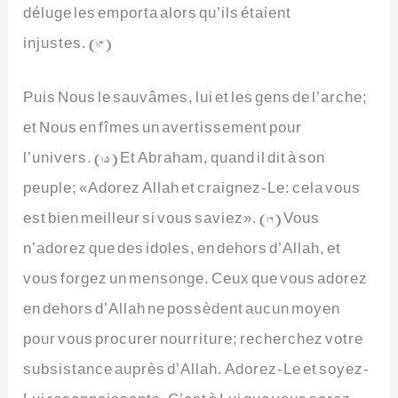
déluge les emporta alors qu’ils étaient
injustes. (14)
Puis Nous le sauvâmes, lui et les gens de l’arche;
et Nous en fîmes un avertissement pour
l’univers. (15) Et Abraham, quand il dit à son
peuple; «Adorez Allah et craignez-Le: cela vous
est bien meilleur si vous saviez». (16) Vous
n’adorez que des idoles, en dehors d’Allah, et
vous forgez un mensonge. Ceux que vous adorez
en dehors d’Allah ne possèdent aucun moyen
pour vous procurer nourriture; recherchez votre
subsistance auprès d’Allah. Adorez-Le et soyez-
Lui reconnaissants. C’est à Lui que vous serez