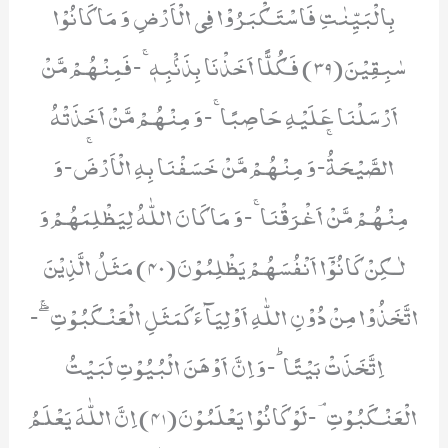
بِالْبَیِّنٰتِ فَاسْتَكْبَرُوْا فِی الْاَرْضِ وَ مَا كَانُوْا
سٰبِقِیْنَ(39) فَكُلًّا اَخَذْنَا بِذَنْۢبِهٖۚ-فَمِنْهُمْ مَّنْ
اَرْسَلْنَا عَلَیْهِ حَاصِبًاۚ-وَ مِنْهُمْ مَّنْ اَخَذَتْهُ
الصَّیْحَةُۚ-وَ مِنْهُمْ مَّنْ خَسَفْنَا بِهِ الْاَرْضَۚ-وَ
مِنْهُمْ مَّنْ اَغْرَقْنَاۚ-وَ مَا كَانَ اللّٰهُ لِیَظْلِمَهُمْ وَ
لٰـكِنْ كَانُوْۤا اَنْفُسَهُمْ یَظْلِمُوْنَ(40) مَثَلُ الَّذِیْنَ
اتَّخَذُوْا مِنْ دُوْنِ اللّٰهِ اَوْلِیَآءَ كَمَثَلِ الْعَنْكَبُوْتِۖۚ-
اِتَّخَذَتْ بَیْتًاؕ-وَ اِنَّ اَوْهَنَ الْبُیُوْتِ لَبَیْتُ
الْعَنْكَبُوْتِۘ-لَوْ كَانُوْا یَعْلَمُوْنَ(41) اِنَّ اللّٰهَ یَعْلَمُ