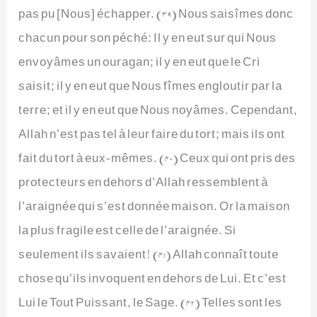
pas pu [Nous] échapper. (39) Nous saisîmes donc
chacun pour son péché: Il y en eut sur qui Nous
envoyâmes un ouragan; il y en eut que le Cri
saisit; il y en eut que Nous fîmes engloutir par la
terre; et il y en eut que Nous noyâmes. Cependant,
Allah n’est pas tel à leur faire du tort; mais ils ont
fait du tort à eux-mêmes. (40) Ceux qui ont pris des
protecteurs en dehors d’Allah ressemblent à
l’araignée qui s’est donnée maison. Or la maison
la plus fragile est celle de l’araignée. Si
seulement ils savaient! (41) Allah connaît toute
chose qu’ils invoquent en dehors de Lui. Et c’est
Lui le Tout Puissant, le Sage. (42) Telles sont les