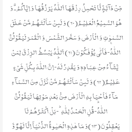
مِّنْ دَآبَّةٍ لَّا تَحْمِلُ رِزْقَهَا اَللّٰهُ یَرْزُقُهَا وَ اِیَّاكُمْ ﳲ وَ
هُوَ السَّمِیْعُ الْعَلِیْمُ(60) وَ لَىٕنْ سَاَلْتَهُمْ مَّنْ خَلَقَ
السَّمٰوٰتِ وَ الْاَرْضَ وَ سَخَّرَ الشَّمْسَ وَ الْقَمَرَ لَیَقُوْلُنَّ
اللّٰهُۚ-فَاَنّٰى یُؤْفَكُوْنَ(61) اَللّٰهُ یَبْسُطُ الرِّزْقَ لِمَنْ
یَّشَآءُ مِنْ عِبَادِهٖ وَ یَقْدِرُ لَهٗؕ-اِنَّ اللّٰهَ بِكُلِّ شَیْءٍ
عَلِیْمٌ(62) وَ لَىٕنْ سَاَلْتَهُمْ مَّنْ نَّزَّلَ مِنَ السَّمَآءِ
مَآءً فَاَحْیَا بِهِ الْاَرْضَ مِنْۢ بَعْدِ مَوْتِهَا لَیَقُوْلُنَّ
اللّٰهُؕ-قُلِ الْحَمْدُ لِلّٰهِؕ-بَلْ اَكْثَرُهُمْ لَا
یَعْقِلُوْنَ(63)وَ مَا هٰذِهِ الْحَیٰوةُ الدُّنْیَاۤ اِلَّا لَهْوٌ وَّ