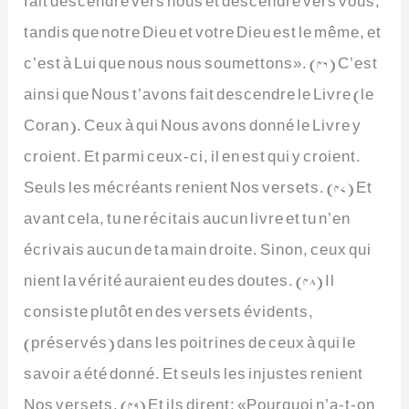
tandis que notre Dieu et votre Dieu est le même, et
c’est à Lui que nous nous soumettons». (46) C’est
ainsi que Nous t’avons fait descendre le Livre (le
Coran). Ceux à qui Nous avons donné le Livre y
croient. Et parmi ceux-ci, il en est qui y croient.
Seuls les mécréants renient Nos versets. (47) Et
avant cela, tu ne récitais aucun livre et tu n’en
écrivais aucun de ta main droite. Sinon, ceux qui
nient la vérité auraient eu des doutes. (48) Il
consiste plutôt en des versets évidents,
(préservés) dans les poitrines de ceux à qui le
savoir a été donné. Et seuls les injustes renient
Nos versets. (49) Et ils dirent: «Pourquoi n’a-t-on