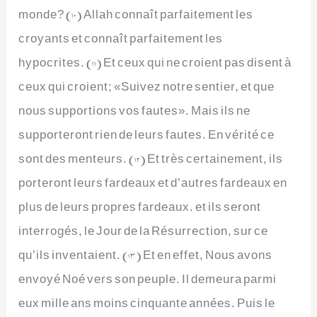
monde? (10) Allah connaît parfaitement les
croyants et connaît parfaitement les
hypocrites. (11) Et ceux qui ne croient pas disent à
ceux qui croient; «Suivez notre sentier, et que
nous supportions vos fautes». Mais ils ne
supporteront rien de leurs fautes. En vérité ce
sont des menteurs. (12) Et très certainement, ils
porteront leurs fardeaux et d’autres fardeaux en
plus de leurs propres fardeaux. et ils seront
interrogés, le Jour de la Résurrection, sur ce
qu’ils inventaient. (13) Et en effet, Nous avons
envoyé Noé vers son peuple. Il demeura parmi
eux mille ans moins cinquante années. Puis le