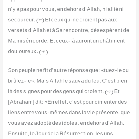
n’y a pas pour vous, en dehors d’Allah, ni allié ni
secoureur. (22) Et ceux qui ne croient pas aux
versets d’Allah et à Sa rencontre, désespèrent de
Ma miséricorde. Et ceux-là auront un châtiment
douloureux. (23)
Son peuple ne fit d’autre réponse que: «tuez-le ou
brûlez-le». Mais Allah le sauva du feu. C’est bien
là des signes pour des gens qui croient. (24) Et
[Abraham] dit: «En effet, c’est pour cimenter des
liens entre vous-mêmes dans la vie présente, que
vous avez adopté des idoles, en dehors d’Allah.
Ensuite, le Jour de la Résurrection, les uns