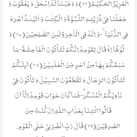
الْعَزِیْزُ الْحَكِیْمُ(26) وَ وَهَبْنَا لَهٗۤ اِسْحٰقَ وَ یَعْقُوْبَ وَ
جَعَلْنَا فِیْ ذُرِّیَّتِهِ النُّبُوَّةَ وَ الْكِتٰبَ وَ اٰتَیْنٰهُ اَجْرَهٗ
فِی الدُّنْیَاۚ-وَ اِنَّهٗ فِی الْاٰخِرَةِ لَمِنَ الصّٰلِحِیْنَ(27) وَ
لُوْطًا اِذْ قَالَ لِقَوْمِهٖۤ اِنَّكُمْ لَتَاْتُوْنَ الْفَاحِشَةَ٘-مَا
سَبَقَكُمْ بِهَا مِنْ اَحَدٍ مِّنَ الْعٰلَمِیْنَ(28) اَىٕنَّكُمْ
لَتَاْتُوْنَ الرِّجَالَ وَ تَقْطَعُوْنَ السَّبِیْلَ وَ تَاْتُوْنَ فِیْ
نَادِیْكُمُ الْمُنْكَرَؕ-فَمَا كَانَ جَوَابَ قَوْمِهٖۤ اِلَّاۤ اَنْ
قَالُوا ائْتِنَا بِعَذَابِ اللّٰهِ اِنْ كُنْتَ مِنَ
الصّٰدِقِیْنَ(29) قَالَ رَبِّ انْصُرْنِیْ عَلَى الْقَوْمِ