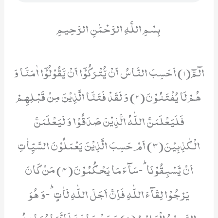
بِسْمِ اللَّهِ الرَّحْمَٰنِ الرَّحِيمِ
الٓمّٓ(1) اَحَسِبَ النَّاسُ اَنْ یُّتْرَكُوْۤا اَنْ یَّقُوْلُوْۤا اٰمَنَّا وَ
هُمْ لَا یُفْتَنُوْنَ(2) وَ لَقَدْ فَتَنَّا الَّذِیْنَ مِنْ قَبْلِهِمْ
فَلَیَعْلَمَنَّ اللّٰهُ الَّذِیْنَ صَدَقُوْا وَ لَیَعْلَمَنَّ
الْكٰذِبِیْنَ(3) اَمْ حَسِبَ الَّذِیْنَ یَعْمَلُوْنَ السَّیِّاٰتِ
اَنْ یَّسْبِقُوْنَاؕ-سَآءَ مَا یَحْكُمُوْنَ(4) مَنْ كَانَ
یَرْجُوْا لِقَآءَ اللّٰهِ فَاِنَّ اَجَلَ اللّٰهِ لَاٰتٍؕ-وَ هُوَ
السَّمِیْعُ الْعَلِیْمُ(5) وَ مَنْ جَاهَدَ فَاِنَّمَا یُجَاهِدُ