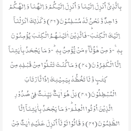
بِالَّذِیْۤ اُنْزِلَ اِلَیْنَا وَ اُنْزِلَ اِلَیْكُمْ وَ اِلٰهُنَا وَ اِلٰهُكُمْ
وَاحِدٌ وَّ نَحْنُ لَهٗ مُسْلِمُوْنَ(46) وَ كَذٰلِكَ اَنْزَلْنَاۤ
اِلَیْكَ الْكِتٰبَؕ-فَالَّذِیْنَ اٰتَیْنٰهُمُ الْكِتٰبَ یُؤْمِنُوْنَ
بِهٖۚ-وَ مِنْ هٰۤؤُلَآءِ مَنْ یُّؤْمِنُ بِهٖؕ-وَ مَا یَجْحَدُ بِاٰیٰتِنَاۤ
اِلَّا الْكٰفِرُوْنَ(47) وَ مَا كُنْتَ تَتْلُوْا مِنْ قَبْلِهٖ مِنْ
كِتٰبٍ وَّ لَا تَخُطُّهٗ بِیَمِیْنِكَ اِذًا لَّارْتَابَ
الْمُبْطِلُوْنَ(48) بَلْ هُوَ اٰیٰتٌۢ بَیِّنٰتٌ فِیْ صُدُوْرِ
الَّذِیْنَ اُوْتُوا الْعِلْمَؕ-وَ مَا یَجْحَدُ بِاٰیٰتِنَاۤ اِلَّا
الظّٰلِمُوْنَ(49) وَ قَالُوْا لَوْ لَاۤ اُنْزِلَ عَلَیْهِ اٰیٰتٌ مِّنْ