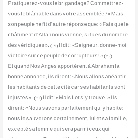
Pratiquerez-vous le brigandage? Commettrez-
vous le blâmable dans votre assemblée?» Mais
son peuple ne fit d’autre réponse que: «Fais que le
châtiment d’Allah nous vienne, si tu es du nombre
des véridiques». (29) Il dit: «Seigneur, donne-moi
victoire sur ce peuple de corrupteurs!» (30)
Et quand Nos Anges apportèrent à Abraham la
bonne annonce, ils dirent: «Nous allons anéantir
les habitants de cette cité car ses habitants sont
injustes». (31) Il dit: «Mais Lot s’y trouve!» Ils
dirent: «Nous savons parfaitement qui y habite:
nous le sauverons certainement, lui et sa famille,
excepté sa femme qui sera parmi ceux qui