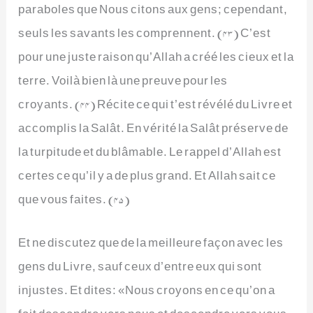
paraboles que Nous citons aux gens; cependant,
seuls les savants les comprennent. (43) C’est
pour une juste raison qu’Allah a créé les cieux et la
terre. Voilà bien là une preuve pour les
croyants. (44) Récite ce qui t’est révélé du Livre et
accomplis la Salât. En vérité la Salât préserve de
la turpitude et du blâmable. Le rappel d’Allah est
certes ce qu’il y a de plus grand. Et Allah sait ce
que vous faites. (45)
Et ne discutez que de la meilleure façon avec les
gens du Livre, sauf ceux d’entre eux qui sont
injustes. Et dites: «Nous croyons en ce qu’on a
fait descendre vers nous et descendre vers vous,