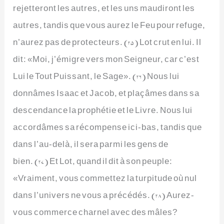
rejetteront les autres, et les uns maudiront les
autres, tandis que vous aurez le Feu pour refuge,
n’aurez pas de protecteurs. (25) Lot crut en lui. Il
dit: «Moi, j’émigre vers mon Seigneur, car c’est
Lui le Tout Puissant, le Sage». (26) Nous lui
donnâmes Isaac et Jacob, et plaçâmes dans sa
descendance la prophétie et le Livre. Nous lui
accordâmes sa récompense ici-bas, tandis que
dans l’au-delà, il sera parmi les gens de
bien. (27) Et Lot, quand il dit à son peuple:
«Vraiment, vous commettez la turpitude où nul
dans l’univers ne vous a précédés. (28) Aurez-
vous commerce charnel avec des mâles?