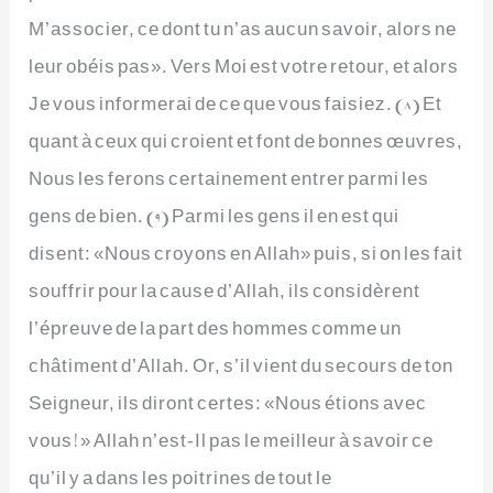
M’associer, ce dont tu n’as aucun savoir, alors ne
leur obéis pas». Vers Moi est votre retour, et alors
Je vous informerai de ce que vous faisiez. (8) Et
quant à ceux qui croient et font de bonnes œuvres,
Nous les ferons certainement entrer parmi les
gens de bien. (9) Parmi les gens il en est qui
disent: «Nous croyons en Allah» puis, si on les fait
souffrir pour la cause d’Allah, ils considèrent
l’épreuve de la part des hommes comme un
châtiment d’Allah. Or, s’il vient du secours de ton
Seigneur, ils diront certes: «Nous étions avec
vous!» Allah n’est-Il pas le meilleur à savoir ce
qu’il y a dans les poitrines de tout le