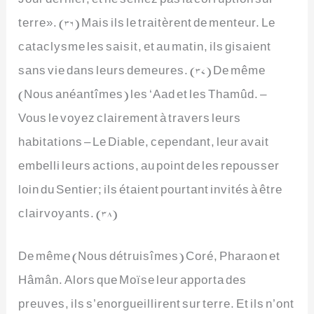
terre». (36) Mais ils le traitèrent de menteur. Le
cataclysme les saisit, et au matin, ils gisaient
sans vie dans leurs demeures. (37) De même
(Nous anéantîmes) les ‘Aad et les Thamûd. –
Vous le voyez clairement à travers leurs
habitations – Le Diable, cependant, leur avait
embelli leurs actions, au point de les repousser
loin du Sentier; ils étaient pourtant invités à être
clairvoyants. (38)
De même (Nous détruisîmes) Coré, Pharaon et
Hâmân. Alors que Moïse leur apporta des
preuves, ils s’enorgueillirent sur terre. Et ils n’ont