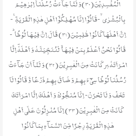
الْمُفْسِدِیْنَ(30)وَ لَمَّا جَآءَتْ رُسُلُنَاۤ اِبْرٰهِیْمَ
بِالْبُشْرٰىۙ-قَالُوْۤا اِنَّا مُهْلِكُوْۤا اَهْلِ هٰذِهِ الْقَرْیَةِۚ-
اِنَّ اَهْلَهَا كَانُوْا ظٰلِمِیْنَ(31) قَالَ اِنَّ فِیْهَا لُوْطًاؕ-
قَالُوْا نَحْنُ اَعْلَمُ بِمَنْ فِیْهَا ﱞ لَنُنَجِّیَنَّهٗ وَ اَهْلَهٗۤ اِلَّا
امْرَاَتَهٗ ﱪ كَانَتْ مِنَ الْغٰبِرِیْنَ(32) وَ لَمَّاۤ اَنْ جَآءَتْ
رُسُلُنَا لُوْطًا سِیْٓءَ بِهِمْ وَ ضَاقَ بِهِمْ ذَرْعًا وَّ قَالُوْا لَا
تَخَفْ وَ لَا تَحْزَنْ- اِنَّا مُنَجُّوْكَ وَ اَهْلَكَ اِلَّا امْرَاَتَكَ
كَانَتْ مِنَ الْغٰبِرِیْنَ(33) اِنَّا مُنْزِلُوْنَ عَلٰۤى اَهْلِ
هٰذِهِ الْقَرْیَةِ رِجْزًا مِّنَ السَّمَآءِ بِمَا كَانُوْا