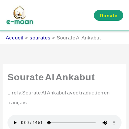
Aller
au
Donate
contenu
Accueil
sourates
Sourate Al Ankabut
Sourate Al Ankabut
Lire la Sourate Al Ankabut avec traduction en
français