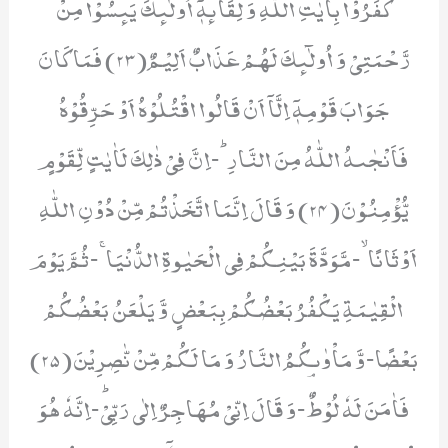
كَفَرُوْا بِاٰیٰتِ اللّٰهِ وَ لِقَآىٕهٖۤ اُولٰٓىٕكَ یَىٕسُوْا مِنْ
رَّحْمَتِیْ وَ اُولٰٓىٕكَ لَهُمْ عَذَابٌ اَلِیْمٌ(23) فَمَا كَانَ
جَوَابَ قَوْمِهٖۤ اِلَّاۤ اَنْ قَالُوا اقْتُلُوْهُ اَوْ حَرِّقُوْهُ
فَاَنْجٰىهُ اللّٰهُ مِنَ النَّارِؕ-اِنَّ فِیْ ذٰلِكَ لَاٰیٰتٍ لِّقَوْمٍ
یُّؤْمِنُوْنَ(24) وَ قَالَ اِنَّمَا اتَّخَذْتُمْ مِّنْ دُوْنِ اللّٰهِ
اَوْثَانًاۙ-مَّوَدَّةَ بَیْنِكُمْ فِی الْحَیٰوةِ الدُّنْیَاۚ-ثُمَّ یَوْمَ
الْقِیٰمَةِ یَكْفُرُ بَعْضُكُمْ بِبَعْضٍ وَّ یَلْعَنُ بَعْضُكُمْ
بَعْضًا-وَّ مَاْوٰىكُمُ النَّارُ وَ مَا لَكُمْ مِّنْ نّٰصِرِیْنَ(25)
فَاٰمَنَ لَهٗ لُوْطٌۘ-وَ قَالَ اِنِّیْ مُهَاجِرٌ اِلٰى رَبِّیْؕ-اِنَّهٗ هُوَ