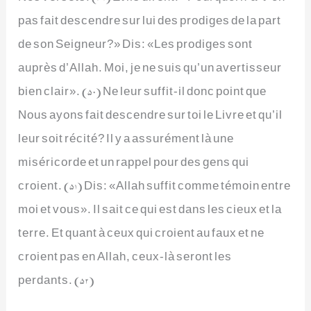
pas fait descendre sur lui des prodiges de la part
de son Seigneur?» Dis: «Les prodiges sont
auprès d’Allah. Moi, je ne suis qu’un avertisseur
bien clair». (50) Ne leur suffit-il donc point que
Nous ayons fait descendre sur toi le Livre et qu’il
leur soit récité? Il y a assurément là une
miséricorde et un rappel pour des gens qui
croient. (51) Dis: «Allah suffit comme témoin entre
moi et vous». Il sait ce qui est dans les cieux et la
terre. Et quant à ceux qui croient au faux et ne
croient pas en Allah, ceux-là seront les
perdants. (52)