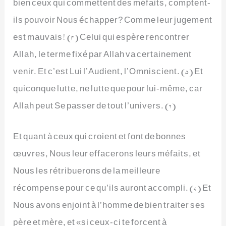
bien ceux qui commettent des méfaits, comptent-
ils pouvoir Nous échapper? Comme leur jugement
est mauvais! (4) Celui qui espère rencontrer
Allah, le terme fixé par Allah va certainement
venir. Et c’est Lui l’Audient, l’Omniscient. (5) Et
quiconque lutte, ne lutte que pour lui-même, car
Allah peut Se passer de tout l’univers. (6)
Et quant à ceux qui croient et font de bonnes
œuvres, Nous leur effacerons leurs méfaits, et
Nous les rétribuerons de la meilleure
récompense pour ce qu’ils auront accompli. (7) Et
Nous avons enjoint à l’homme de bien traiter ses
père et mère, et «si ceux-ci te forcent à