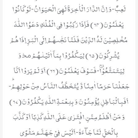
لَعِبٌؕ-وَ اِنَّ الدَّارَ الْاٰخِرَةَ لَهِیَ الْحَیَوَانُۘ-لَوْ كَانُوْا
یَعْلَمُوْنَ(64) فَاِذَا رَكِبُوْا فِی الْفُلْكِ دَعَوُا اللّٰهَ
مُخْلِصِیْنَ لَهُ الدِّیْنَ فَلَمَّا نَجّٰىهُمْ اِلَى الْبَرِّ اِذَا هُمْ
یُشْرِكُوْنَ(65) لِیَكْفُرُوْا بِمَاۤ اٰتَیْنٰهُمْ ﳐ وَ
لِیَتَمَتَّعُوْاٙ-فَسَوْفَ یَعْلَمُوْنَ(66) اَوَ لَمْ یَرَوْا اَنَّا
جَعَلْنَا حَرَمًا اٰمِنًا وَّ یُتَخَطَّفُ النَّاسُ مِنْ حَوْلِهِمْؕ-
اَفَبِالْبَاطِلِ یُؤْمِنُوْنَ وَ بِنِعْمَةِ اللّٰهِ یَكْفُرُوْنَ(67)
وَ مَنْ اَظْلَمُ مِمَّنِ افْتَرٰى عَلَى اللّٰهِ كَذِبًا اَوْ كَذَّبَ
بِالْحَقِّ لَمَّا جَآءَهٗؕ-اَلَیْسَ فِیْ جَهَنَّمَ مَثْوًى