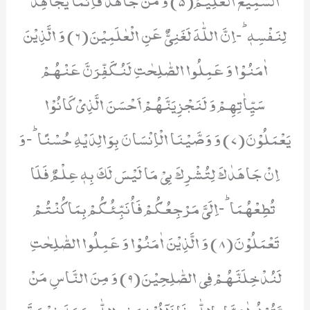
لِنَفْسِهٖؕ-اِنَّ اللّٰهَ لَغَنِیٌّ عَنِ الْعٰلَمِیْنَ(6) وَ الَّذِیْنَ
اٰمَنُوْا وَ عَمِلُوا الصّٰلِحٰتِ لَنُكَفِّرَنَّ عَنْهُمْ
سَیِّاٰتِهِمْ وَ لَنَجْزِیَنَّهُمْ اَحْسَنَ الَّذِیْ كَانُوْا
یَعْمَلُوْنَ(7) وَ وَصَّیْنَا الْاِنْسَانَ بِوَالِدَیْهِ حُسْنًاؕ-وَ
اِنْ جَاهَدٰكَ لِتُشْرِكَ بِیْ مَا لَیْسَ لَكَ بِهٖ عِلْمٌ فَلَا
تُطِعْهُمَاؕ-اِلَیَّ مَرْجِعُكُمْ فَاُنَبِّئُكُمْ بِمَا كُنْتُمْ
تَعْمَلُوْنَ(8) وَ الَّذِیْنَ اٰمَنُوْا وَ عَمِلُوا الصّٰلِحٰتِ
لَنُدْخِلَنَّهُمْ فِی الصّٰلِحِیْنَ(9) وَ مِنَ النَّاسِ مَنْ