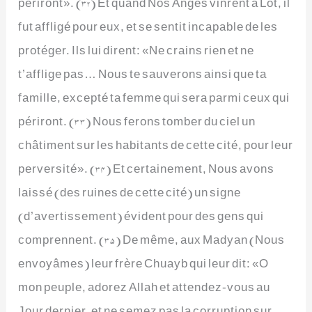
périront». (32) Et quand Nos Anges vinrent à Lot, il
fut affligé pour eux, et se sentit incapable de les
protéger. Ils lui dirent: «Ne crains rien et ne
t’afflige pas… Nous te sauverons ainsi que ta
famille, excepté ta femme qui sera parmi ceux qui
périront. (33) Nous ferons tomber du ciel un
châtiment sur les habitants de cette cité, pour leur
perversité». (34) Et certainement, Nous avons
laissé (des ruines de cette cité) un signe
(d’avertissement) évident pour des gens qui
comprennent. (35) De même, aux Madyan (Nous
envoyâmes) leur frère Chuayb qui leur dit: «O
mon peuple, adorez Allah et attendez-vous au
Jour dernier, et ne semez pas la corruption sur