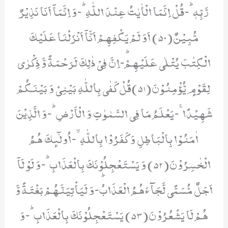
رَّبِّهٖؕ-قُلْ اِنَّمَا الْاٰیٰتُ عِنْدَ اللّٰهِؕ-وَ اِنَّمَاۤ اَنَا نَذِیْرٌ
مُّبِیْنٌ(50) اَوَ لَمْ یَكْفِهِمْ اَنَّاۤ اَنْزَلْنَا عَلَیْكَ
الْكِتٰبَ یُتْلٰى عَلَیْهِمْؕ-اِنَّ فِیْ ذٰلِكَ لَرَحْمَةً وَّ ذِكْرٰى
لِقَوْمٍ یُّؤْمِنُوْنَ(51)قُلْ كَفٰى بِاللّٰهِ بَیْنِیْ وَ بَیْنَكُمْ
شَهِیْدًاۚ-یَعْلَمُ مَا فِی السَّمٰوٰتِ وَ الْاَرْضِؕ-وَ الَّذِیْنَ
اٰمَنُوْا بِالْبَاطِلِ وَ كَفَرُوْا بِاللّٰهِۙ-اُولٰٓىٕكَ هُمُ
الْخٰسِرُوْنَ(52) وَ یَسْتَعْجِلُوْنَكَ بِالْعَذَابِؕ-وَ لَوْ لَاۤ
اَجَلٌ مُّسَمًّى لَّجَآءَهُمُ الْعَذَابُؕ-وَ لَیَاْتِیَنَّهُمْ بَغْتَةً وَّ
هُمْ لَا یَشْعُرُوْنَ(53) یَسْتَعْجِلُوْنَكَ بِالْعَذَابِؕ-وَ