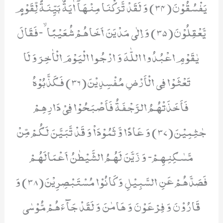
یَفْسُقُوْنَ(34) وَ لَقَدْ تَّرَكْنَا مِنْهَاۤ اٰیَةًۢ بَیِّنَةً لِّقَوْمٍ
یَّعْقِلُوْنَ(35) وَ اِلٰى مَدْیَنَ اَخَاهُمْ شُعَیْبًاۙ-فَقَالَ
یٰقَوْمِ اعْبُدُوا اللّٰهَ وَ ارْجُوا الْیَوْمَ الْاٰخِرَ وَ لَا
تَعْثَوْا فِی الْاَرْضِ مُفْسِدِیْنَ(36) فَكَذَّبُوْهُ
فَاَخَذَتْهُمُ الرَّجْفَةُ فَاَصْبَحُوْا فِیْ دَارِهِمْ
جٰثِمِیْنَ(37) وَ عَادًا وَّ ثَمُوْدَاۡ وَ قَدْ تَّبَیَّنَ لَكُمْ مِّنْ
مَّسٰكِنِهِمْ- وَ زَیَّنَ لَهُمُ الشَّیْطٰنُ اَعْمَالَهُمْ
فَصَدَّهُمْ عَنِ السَّبِیْلِ وَ كَانُوْا مُسْتَبْصِرِیْنَ(38) وَ
قَارُوْنَ وَ فِرْعَوْنَ وَ هَامٰنَ وَ لَقَدْ جَآءَهُمْ مُّوْسٰى