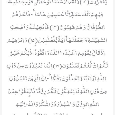
یَفْتَرُوْنَ(13)وَ لَقَدْ اَرْسَلْنَا نُوْحًا اِلٰى قَوْمِهٖ فَلَبِثَ
فِیْهِمْ اَلْفَ سَنَةٍ اِلَّا خَمْسِیْنَ عَامًاؕ-فَاَخَذَهُمُ
الطُّوْفَانُ وَ هُمْ ظٰلِمُوْنَ(14) فَاَنْجَیْنٰهُ وَ اَصْحٰبَ
السَّفِیْنَةِ وَ جَعَلْنٰهَاۤ اٰیَةً لِّلْعٰلَمِیْنَ(15) وَ اِبْرٰهِیْمَ
اِذْ قَالَ لِقَوْمِهِ اعْبُدُوا اللّٰهَ وَ اتَّقُوْهُؕ-ذٰلِكُمْ خَیْرٌ
لَّكُمْ اِنْ كُنْتُمْ تَعْلَمُوْنَ(16) اِنَّمَا تَعْبُدُوْنَ مِنْ دُوْنِ
اللّٰهِ اَوْثَانًا وَّ تَخْلُقُوْنَ اِفْكًاؕ-اِنَّ الَّذِیْنَ تَعْبُدُوْنَ
مِنْ دُوْنِ اللّٰهِ لَا یَمْلِكُوْنَ لَكُمْ رِزْقًا فَابْتَغُوْا عِنْدَ
اللّٰهِ الرِّزْقَ وَ اعْبُدُوْهُ وَ اشْكُرُوْا لَهٗؕ-اِلَیْهِ