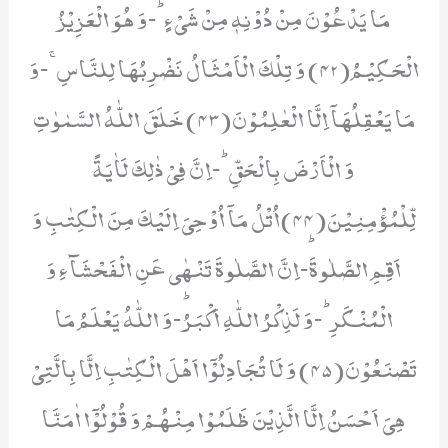
مَا یَدْعُوْنَ مِنْ دُوْنِهٖ مِنْ شَیْءٍؕ-وَ هُوَ الْعَزِیْزُ
الْحَكِیْمُ(42) وَ تِلْكَ الْاَمْثَالُ نَضْرِبُهَا لِلنَّاسِۚ-وَ
مَا یَعْقِلُهَاۤ اِلَّا الْعٰلِمُوْنَ(43) خَلَقَ اللّٰهُ السَّمٰوٰتِ
وَ الْاَرْضَ بِالْحَقِّؕ-اِنَّ فِیْ ذٰلِكَ لَاٰیَةً
لِّلْمُؤْمِنِیْنَ(44)اُتْلُ مَاۤ اُوْحِیَ اِلَیْكَ مِنَ الْكِتٰبِ وَ
اَقِمِ الصَّلٰوةَؕ-اِنَّ الصَّلٰوةَ تَنْهٰى عَنِ الْفَحْشَآءِ وَ
الْمُنْكَرِؕ-وَ لَذِكْرُ اللّٰهِ اَكْبَرُؕ-وَ اللّٰهُ یَعْلَمُ مَا
تَصْنَعُوْنَ(45) وَ لَا تُجَادِلُوْۤا اَهْلَ الْكِتٰبِ اِلَّا بِالَّتِیْ
هِیَ اَحْسَنُ اِلَّا الَّذِیْنَ ظَلَمُوْا مِنْهُمْ وَ قُوْلُوْۤا اٰمَنَّا