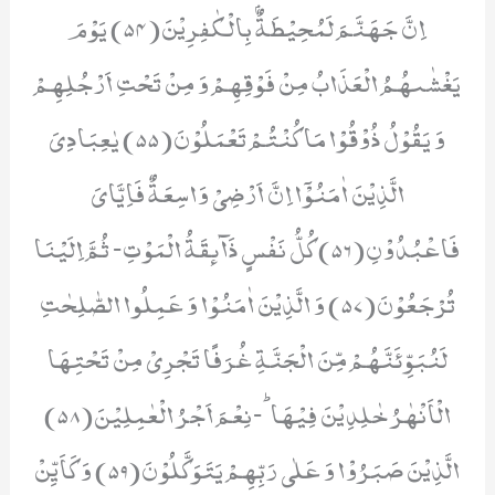
اِنَّ جَهَنَّمَ لَمُحِیْطَةٌۢ بِالْكٰفِرِیْنَ(54) یَوْمَ
یَغْشٰىهُمُ الْعَذَابُ مِنْ فَوْقِهِمْ وَ مِنْ تَحْتِ اَرْجُلِهِمْ
وَ یَقُوْلُ ذُوْقُوْا مَا كُنْتُمْ تَعْمَلُوْنَ(55) یٰعِبَادِیَ
الَّذِیْنَ اٰمَنُوْۤا اِنَّ اَرْضِیْ وَاسِعَةٌ فَاِیَّایَ
فَاعْبُدُوْنِ(56) كُلُّ نَفْسٍ ذَآىٕقَةُ الْمَوْتِ- ثُمَّ اِلَیْنَا
تُرْجَعُوْنَ(57) وَ الَّذِیْنَ اٰمَنُوْا وَ عَمِلُوا الصّٰلِحٰتِ
لَنُبَوِّئَنَّهُمْ مِّنَ الْجَنَّةِ غُرَفًا تَجْرِیْ مِنْ تَحْتِهَا
الْاَنْهٰرُ خٰلِدِیْنَ فِیْهَاؕ-نِعْمَ اَجْرُ الْعٰمِلِیْنَ(58)
الَّذِیْنَ صَبَرُوْا وَ عَلٰى رَبِّهِمْ یَتَوَكَّلُوْنَ(59) وَ كَاَیِّنْ