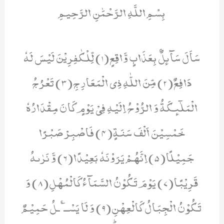
بِسْمِ اللَّهِ الرَّحْمَٰنِ الرَّحِيمِ
سَاَلَ سَآىٕلٌۢ بِعَذَابٍ وَّاقِعٍ(1) لِّلْكٰفِرِیْنَ لَیْسَ لَهٗ
دَافِعٌ(2) مِّنَ اللّٰهِ ذِی الْمَعَارِجِ(3) تَعْرُجُ
الْمَلٰٓىٕكَةُ وَ الرُّوْحُ اِلَیْهِ فِیْ یَوْمٍ كَانَ مِقْدَارُهٗ
خَمْسِیْنَ اَلْفَ سَنَةٍ(4) فَاصْبِرْ صَبْرًا
جَمِیْلًا(5) اِنَّهُمْ یَرَوْنَهٗ بَعِیْدًا(6) وَّ نَرٰىهُ
قَرِیْبًا(7) یَوْمَ تَكُوْنُ السَّمَآءُ كَالْمُهْلِ(8) وَ
تَكُوْنُ الْجِبَالُ كَالْعِهْنِ(9) وَ لَا یَسْــٴَـلُ حَمِیْمٌ