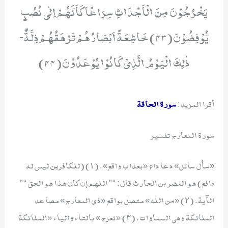
یَخْرُجُوْنَ مِنَ الْاَجْدَاثِ سِرَاعًا كَاَنَّهُمْ اِلٰى نُصُبٍ
یُّوْفِضُوْنَ(43) خَاشِعَةً اَبْصَارُهُمْ تَرْهَقُهُمْ ذِلَّةٌؕ-
ذٰلِكَ الْیَوْمُ الَّذِیْ كَانُوْا یُوْعَدُوْنَ(44)
أقرا المزيد:
سورة الحاقة
سورة المعارج تفسير
«سأل سائل» دعا داع «بعذاب واقع». (١) (للكافرين ليس له
دافع) هو النضر بن الحارث قال: “” اللهم إن كان هذا هو الحق “”
الآية. (٢) «من الله» متصل بواقع «ذي المعارج» مصاعد
الملائكة وهي السماوات. (٣) «تعرج» بالتاء والياء «الملائكة