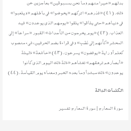
بدلهم «خيرا منهم وما نحن بمسبوقين» بعاجزين عن
ذلك. (٤١) «فذرهم» اتركهم «يخوضوا» في باطلهم «ويلعبوا»
في دنياهم «حتى يلاقوا» يلقوا «يومهم الذي يوعدون» فيه
العذاب. (٤٢) «يوم يخرجون من الأجداث» القبور «سراعا» إلى
المحشر «كأنهم إلى نَصْبِ» وفي قراءة بضم الحرفين، شيء منصوب
كعلم أو راية «يوفضون» يسرعون. (٤٣) «خاشعة» ذليلة
«أبصارهم ترهقهم» تغشاهم «ذلة ذلك اليوم الذي كانوا
يوعدون» ذلك مبتدأ وما بعده الخبر ومعناه يوم القيامة. (٤٤)
الكلمات الدالة
سورة المعارج | سورة المعارج تفسير