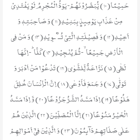
حَمِیْمًا(10) یُّبَصَّرُوْنَهُمْؕ-یَوَدُّ الْمُجْرِمُ لَوْ یَفْتَدِیْ
مِنْ عَذَابِ یَوْمِىٕذٍۭ بِبَنِیْهِ(11) وَ صَاحِبَتِهٖ وَ
اَخِیْهِ(12) وَ فَصِیْلَتِهِ الَّتِیْ تُــٴْـوِ یْهِ(13) وَ مَنْ فِی
الْاَرْضِ جَمِیْعًاۙ-ثُمَّ یُنْجِیْهِ(14) كَلَّاؕ-اِنَّهَا
لَظٰى(15) نَزَّاعَةً لِّلشَّوٰى(16) تَدْعُوْا مَنْ اَدْبَرَ وَ
تَوَلّٰى(17) وَ جَمَعَ فَاَوْعٰى(18) اِنَّ الْاِنْسَانَ خُلِقَ
هَلُوْعًا(19) اِذَا مَسَّهُ الشَّرُّ جَزُوْعًا(20) وَّ اِذَا مَسَّهُ
الْخَیْرُ مَنُوْعًا(21) اِلَّا الْمُصَلِّیْنَ(22) الَّذِیْنَ هُمْ
عَلٰى صَلَاتِهِمْ دَآىٕمُوْنَ(23) وَ الَّذِیْنَ فِیْۤ اَمْوَالِهِمْ