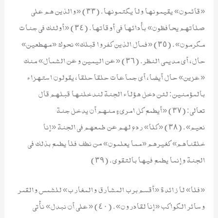
«قائمون» يقيمونها ولا يكتمونها. (٣٣) «والذين هم على
صلاتهم يحافظون» بأدائها في أوقاتها. (٣٤) «أولئك في جنات
مكرمون». (٣٥) «فمال الذين كفروا قبلك» نحوك «مهطعين»
حال، أي مديمي النظر. (٣٦) «عن اليمين وعن الشمال» منك
«عزين» حال أيضا، أي جماعات حلقا حلقا، يقولون استهزاء
بالمؤمنين: لئن دخل هؤلاء الجنة لندخلنها قبلهم قال
تعالى: (٣٧) «أيطمع كل امرىءٍ منهم أن يدخل جنة
نعيم». (٣٨) «كلا» ردع لهم عن طمعهم في الجنة «إنا
خلقناهم» كغيرهم «مما يعلمون» من نطف فلا يطمع بذلك في
الجنة وإنما يطمع فيها بالتقوى. (٣٩)
«فلا» لا زائدة «أقسم برب المشارق والمغارب» للشمس والقمر
وسائر الكواكب «إنا لقادرون». (٤٠) «على أن نبدل» نأتي