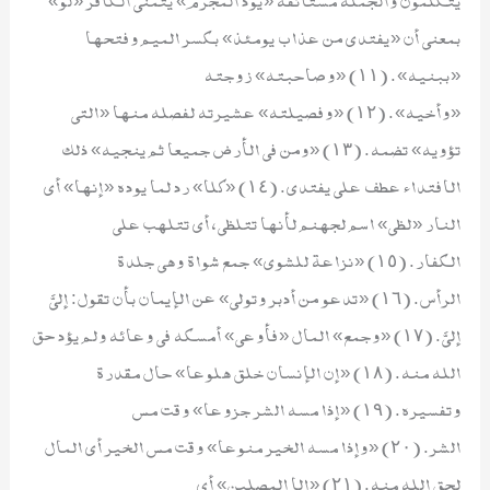
بمعنى أن «يفتدي من عذاب يومئذ» بكسر الميم وفتحها
«ببنيه». (١١) «وصاحبته» زوجته
«وأخيه». (١٢) «وفصيلته» عشيرته لفصله منها «التي
تؤويه» تضمه. (١٣) «ومن في الأرض جميعا ثم ينجيه» ذلك
الافتداء عطف على يفتدي. (١٤) «كلا» رد لما يوده «إنها» أي
النار «لظى» اسم لجهنم لأنها تتلظى، أي تتلهب على
الكفار. (١٥) «نزاعة للشوى» جمع شواة وهي جلدة
الرأس. (١٦) «تدعو من أدبر وتولى» عن الإيمان بأن تقول: إليَّ
إليَّ. (١٧) «وجمع» المال «فأوعي» أمسكه في وعائه ولم يؤد حق
الله منه. (١٨) «إن الإنسان خلق هلوعا» حال مقدرة
وتفسيره. (١٩) «إذا مسه الشر جزوعا» وقت مس
الشر. (٢٠) «وإذا مسه الخير منوعا» وقت مس الخير أي المال
لحق الله منه. (٢١) «إلا المصلين» أي