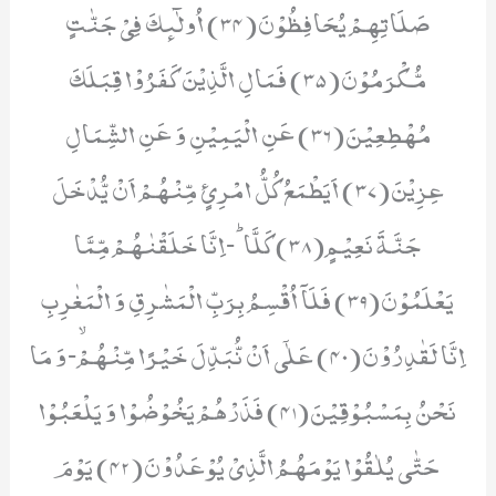
صَلَاتِهِمْ یُحَافِظُوْنَ(34) اُولٰٓىٕكَ فِیْ جَنّٰتٍ
مُّكْرَمُوْنَ(35) فَمَالِ الَّذِیْنَ كَفَرُوْا قِبَلَكَ
مُهْطِعِیْنَ(36) عَنِ الْیَمِیْنِ وَ عَنِ الشِّمَالِ
عِزِیْنَ(37) اَیَطْمَعُ كُلُّ امْرِئٍ مِّنْهُمْ اَنْ یُّدْخَلَ
جَنَّةَ نَعِیْمٍ(38) كَلَّاؕ-اِنَّا خَلَقْنٰهُمْ مِّمَّا
یَعْلَمُوْنَ(39) فَلَاۤ اُقْسِمُ بِرَبِّ الْمَشٰرِقِ وَ الْمَغٰرِبِ
اِنَّا لَقٰدِرُوْنَ(40) عَلٰۤى اَنْ نُّبَدِّلَ خَیْرًا مِّنْهُمْۙ-وَ مَا
نَحْنُ بِمَسْبُوْقِیْنَ(41) فَذَرْهُمْ یَخُوْضُوْا وَ یَلْعَبُوْا
حَتّٰى یُلٰقُوْا یَوْمَهُمُ الَّذِیْ یُوْعَدُوْنَ(42) یَوْمَ