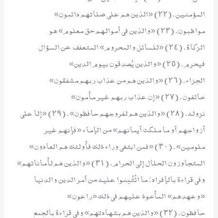
المؤمنين. (٢٢) «الذين هم على صلاتهم دائمون»
مواظبون. (٢٣) «والذين في أموالهم حق معلوم» هو
الزكاة. (٢٤) «للسائل والمحروم» المتعفف عن السؤال
فيحرم. (٢٥) «والذين يُصدقون بيوم الدين»
الجزاء. (٢٦) «والذين هم من عذاب ربهم مشفقون»
خائفون. (٢٧) «إن عذاب ربهم غير مأمون»
نزوله. (٢٨) «والذين هم لفروجهم حافظون». (٢٩) «إلا على
أزواجهم أو ما ملكت أيمانهم» من الإماء «فإنهم غير
ملومين». (٣٠) «فمن ابتغى وراء ذلك فأولئك هم العادون»
المتجاوزون الحلال إلى الحرام. (٣١) «والذين هم لأماناتهم»
وفي قراءة بالإفراد: ما ائْتُمِنوا عليه من أمر الدين والدنيا
«وعهدهم» المأخوذ عليهم في ذلك «راعون»
حافظون. (٣٢) «والذين هم بشهادتهم» وفي قراءة بالجمع