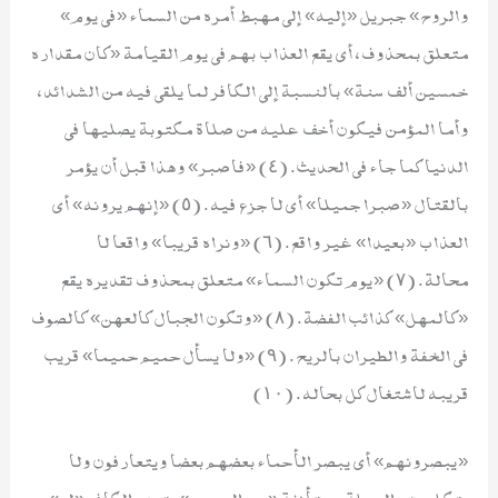
والروح» جبريل «إليه» إلى مهبط أمره من السماء «في يوم»
متعلق بمحذوف، أي يقع العذاب بهم في يوم القيامة «كان مقداره
خمسين ألف سنة» بالنسبة إلى الكافر لما يلقى فيه من الشدائد،
وأما المؤمن فيكون أخف عليه من صلاة مكتوبة يصليها في
الدنيا كما جاء في الحديث. (٤) «فاصبر» وهذا قبل أن يؤمر
بالقتال «صبرا جميلا» أي لا جزع فيه. (٥) «إنهم يرونه» أي
العذاب «بعيدا» غير واقع. (٦) «ونراه قريبا» واقعا لا
محالة. (٧) «يوم تكون السماء» متعلق بمحذوف تقديره يقع
«كالمهل» كذائب الفضة. (٨) «وتكون الجبال كالعهن» كالصوف
في الخفة والطيران بالريح. (٩) «ولا يسأل حميم حميما» قريب
قريبه لاشتغال كل بحاله. (١٠)
«يبصرونهم» أي يبصر الأحماء بعضهم بعضا ويتعارفون ولا
يتكلمون والجملة مستأنفة «يود المجرم» يتمنى الكافر «لو»