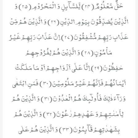
حَقٌّ مَّعْلُوْمٌ(24) لِّلسَّآىٕلِ وَ الْمَحْرُوْمِ(25) وَ
الَّذِیْنَ یُصَدِّقُوْنَ بِیَوْمِ الدِّیْنِ(26) وَ الَّذِیْنَ هُمْ مِّنْ
عَذَابِ رَبِّهِمْ مُّشْفِقُوْنَ(27) اِنَّ عَذَابَ رَبِّهِمْ غَیْرُ
مَاْمُوْنٍ(28) وَ الَّذِیْنَ هُمْ لِفُرُوْجِهِمْ
حٰفِظُوْنَ(29) اِلَّا عَلٰۤى اَزْوَاجِهِمْ اَوْ مَا مَلَكَتْ
اَیْمَانُهُمْ فَاِنَّهُمْ غَیْرُ مَلُوْمِیْنَ(30) فَمَنِ ابْتَغٰى
وَرَآءَ ذٰلِكَ فَاُولٰٓىٕكَ هُمُ الْعٰدُوْنَ(31) وَ الَّذِیْنَ هُمْ
لِاَمٰنٰتِهِمْ وَ عَهْدِهِمْ رٰعُوْنَ(32) وَ الَّذِیْنَ هُمْ
بِشَهٰدٰتِهِمْ قَآىٕمُوْنَ(33) وَ الَّذِیْنَ هُمْ عَلٰى