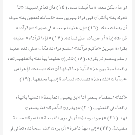
لو جاء بكل معذرة ما قُبلت منه. (١٥) قال تعالى لنبيه: «لا
تحرك به» بالقرآن قبل فراغ جبريل منه «لسانك لتعجل به» خوف
أن ينفلت منك. (١٦) «إن علينا جمعه» في صدرك «وقرآنه»
قراءتك إياه أي جريانه على لسانك. (١٧) «فإذا قرأناه» عليك
بقراءة جبريل «فاتبع قرآنه» استمع قراءته فكان صلى الله عليه
وسلم يستمع ثم يقرؤه. (١٨) «ثم إن علينا بيانه» بالتفهيم لك،
والمناسبة بين هذه الآية وما قبلها أن تلك تضمنت الإعراض
عن آيات الله وهذه تضمنت المبادرة إليها بحفظها. (١٩)
«كلا» استفتاح بمعنى ألا «بل يحبون العاجلة» الدنيا بالياء
والتاء في الفعلين. (٢٠) «ويذرون الآخرة» فلا يعملون
لها. (٢١) «وجوه يومئذ» أي في يوم القيامة «ناضرة» حسنة
مضيئة. (٢٢) «إلى ربها ناظرة» أي يرون الله سبحانه وتعالى في