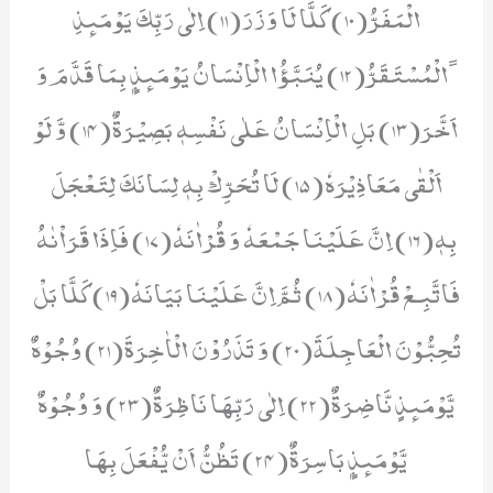
الْمَفَرُّ(10) كَلَّا لَا وَزَرَ(11) اِلٰى رَبِّكَ یَوْمَىٕذِ
ﹰالْمُسْتَقَرُّ(12) یُنَبَّؤُا الْاِنْسَانُ یَوْمَىٕذٍۭ بِمَا قَدَّمَ وَ
اَخَّرَ(13) بَلِ الْاِنْسَانُ عَلٰى نَفْسِهٖ بَصِیْرَةٌ(14) وَّ لَوْ
اَلْقٰى مَعَاذِیْرَهٗ(15) لَا تُحَرِّكْ بِهٖ لِسَانَكَ لِتَعْجَلَ
بِهٖ(16) اِنَّ عَلَیْنَا جَمْعَهٗ وَ قُرْاٰنَهٗ(17) فَاِذَا قَرَاْنٰهُ
فَاتَّبِـعْ قُرْاٰنَهٗ(18) ثُمَّ اِنَّ عَلَیْنَا بَیَانَهٗ(19) كَلَّا بَلْ
تُحِبُّوْنَ الْعَاجِلَةَ(20) وَ تَذَرُوْنَ الْاٰخِرَةَ(21) وُجُوْهٌ
یَّوْمَىٕذٍ نَّاضِرَةٌ(22) اِلٰى رَبِّهَا نَاظِرَةٌ(23) وَ وُجُوْهٌ
یَّوْمَىٕذٍۭ بَاسِرَةٌ(24) تَظُنُّ اَنْ یُّفْعَلَ بِهَا