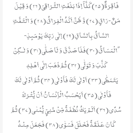
فَاقِرَةٌ(25) كَلَّاۤ اِذَا بَلَغَتِ التَّرَاقِیَ(26) وَ قِیْلَ
مَنْٚ-رَاقٍ(27) وَّ ظَنَّ اَنَّهُ الْفِرَاقُ(28) وَ الْتَفَّتِ
السَّاقُ بِالسَّاقِ(29) اِلٰى رَبِّكَ یَوْمَىٕذِ-
ﹰالْمَسَاقُ(30)فَلَا صَدَّقَ وَ لَا صَلّٰى(31) وَ لٰـكِنْ
كَذَّبَ وَ تَوَلّٰى(32) ثُمَّ ذَهَبَ اِلٰۤى اَهْلِهٖ
یَتَمَطّٰى(33) اَوْلٰى لَكَ فَاَوْلٰى(34) ثُمَّ اَوْلٰى لَكَ
فَاَوْلٰى(35) اَیَحْسَبُ الْاِنْسَانُ اَنْ یُّتْرَكَ
سُدًى(36) اَلَمْ یَكُ نُطْفَةً مِّنْ مَّنِیٍّ یُّمْنٰى(37) ثُمَّ
كَانَ عَلَقَةً فَخَلَقَ فَسَوّٰى(38) فَجَعَلَ مِنْهُ