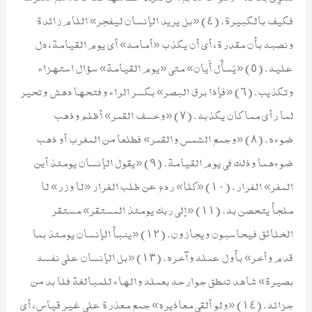
فكيف بالكبيرة. (٤) «بل يريد الإنسان ليفجر» اللام زائدة
ونصبه بأن مقدرة، أي أن يكذب «أمامه» أي يوم القيامة، دل
عليه. (٥) «يَسأَل أَيان» متى «يوم القيامة» سؤال استهزاء
وتكذيب. (٦) «فإذا برق البصر» بكسر الراء وفتحها دهش وتحير
لما رأى مما كان يكذبه. (٧) «وخسف القمر» أظلم وذهب
ضوءه. (٨) «وجمع الشمس والقمر» فطلعا من المغرب أو ذهب
ضوءهما وذلك في يوم القيامة. (٩) «يقول الإنسان يومئذ أين
المفر» الفرار. (١٠) «كلا» ردع عن طلب الفرار «لا وزر» لا
ملجأ يتحصن به. (١١) «إلى ربك يومئذ المستقر» مستقر
الخلائق فيحاسبون ويجازون. (١٢) «ينبأ الإنسان يومئذ بما
قدم وأخر» بأول عمله وآخره. (١٣) «بل الإنسان على نفسه
بصيرة» شاهد تنطق جوارحه بعمله والهاء للمبالغة فلا بد من
جزائه. (١٤) «ولو ألقى معاذيره» جمع معذرة على غير قياس، أي