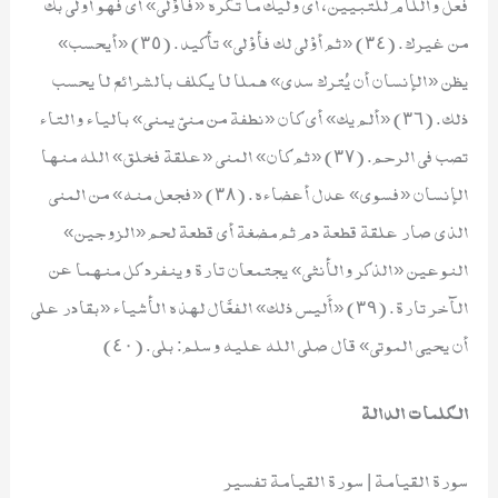
فعل واللام للتبيين، أي وليك ما تكره «فأوْلى» أي فهو أولى بك
من غيرك. (٣٤) «ثم أوْلى لك فأوْلى» تأكيد. (٣٥) «أيحسب»
يظن «الإنسان أن يُترك سدى» هملا لا يكلف بالشرائع لا يحسب
ذلك. (٣٦) «ألم يك» أي كان «نطفة من منيّ يمنى» بالياء والتاء
تصب في الرحم. (٣٧) «ثم كان» المني «علقة فخلق» الله منها
الإنسان «فسوى» عدل أعضاءه. (٣٨) «فجعل منه» من المني
الذي صار علقة قطعة دم ثم مضغة أي قطعة لحم «الزوجين»
النوعين «الذكر والأنثى» يجتمعان تارة وينفرد كل منهما عن
الآخر تارة. (٣٩) «أَليس ذلك» الفعَّال لهذه الأشياء «بقادر على
أن يحيي الموتى» قال صلى الله عليه وسلم: بلى. (٤٠)
الكلمات الدالة
سورة القيامة | سورة القيامة تفسير