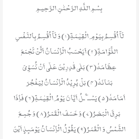
بِسْمِ اللَّهِ الرَّحْمَٰنِ الرَّحِيمِ
لَاۤ اُقْسِمُ بِیَوْمِ الْقِیٰمَةِ(1) وَ لَاۤ اُقْسِمُ بِالنَّفْسِ
اللَّوَّامَةِ(2) اَیَحْسَبُ الْاِنْسَانُ اَلَّنْ نَّجْمَعَ
عِظَامَهٗ(3) بَلٰى قٰدِرِیْنَ عَلٰۤى اَنْ نُّسَوِّیَ
بَنَانَهٗ(4) بَلْ یُرِیْدُ الْاِنْسَانُ لِیَفْجُرَ
اَمَامَهٗ(5) یَسْــٴَـلُ اَیَّانَ یَوْمُ الْقِیٰمَةِ(6) فَاِذَا
بَرِقَ الْبَصَرُ(7) وَ خَسَفَ الْقَمَرُ(8) وَ جُمِـعَ
الشَّمْسُ وَ الْقَمَرُ(9) یَقُوْلُ الْاِنْسَانُ یَوْمَىٕذٍ اَیْنَ