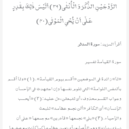
الزَّوْجَیْنِ الذَّكَرَ وَ الْاُنْثٰى(39) اَلَیْسَ ذٰلِكَ بِقٰدِرٍ
عَلٰۤى اَنْ یُّحْیِ الْمَوْتٰى(40)
أقرأ المزيد:
سورة المدثر
سورة القيامة تفسير
«لا» زائدة في الموضعين «أقسم بيوم القيامة». (١) «ولا أقسم
بالنفس اللوامة» التي تلوم نفسها وإن اجتهدت في الإحسان
وجواب القسم محذوف، أي لتبعثن، دل عليه: (٢) «أيحسب
الإنسان» أي الكافر «ألن نجمع عظامه» للبعث
والإحياء. (٣) «بلى» نجمعها «قادرين» مع جمعها «على أن
نسوِّي بنانه» وهو الأصابع، أي نعيد عظامها كما كانت مع صغرها