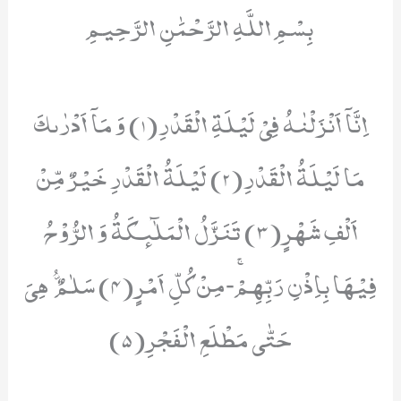
بِسْمِ اللَّهِ الرَّحْمَٰنِ الرَّحِيمِ
اِنَّاۤ اَنْزَلْنٰهُ فِیْ لَیْلَةِ الْقَدْرِ(1) وَ مَاۤ اَدْرٰىكَ
مَا لَیْلَةُ الْقَدْرِ(2) لَیْلَةُ الْقَدْرِ خَیْرٌ مِّنْ
اَلْفِ شَهْرٍ(3) تَنَزَّلُ الْمَلٰٓىٕكَةُ وَ الرُّوْحُ
فِیْهَا بِاِذْنِ رَبِّهِمْۚ-مِنْ كُلِّ اَمْرٍ(4) سَلٰمٌ ﱡ هِیَ
حَتّٰى مَطْلَعِ الْفَجْرِ(5)