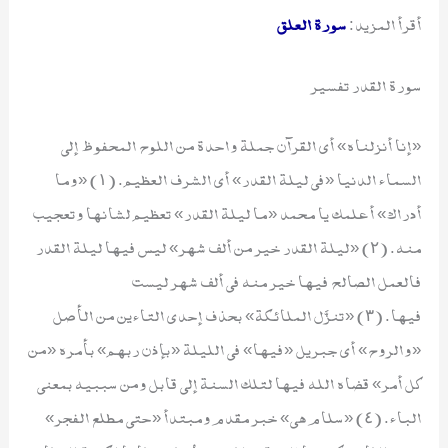
أقرأ المزيد:
سورة العلق
سورة القدر تفسير
«إنا أنزلناه» أي القرآن جملة واحدة من اللوح المحفوظ إلى
السماء الدنيا «في ليلة القدر» أي الشرف العظيم. (١) «وما
أدراك» أعلمك يا محمد «ما ليلة القدر» تعظيم لشانها وتعجيب
منه. (٢) «ليلة القدر خير من ألف شهر» ليس فيها ليلة القدر
فالعمل الصالح فيها خير منه في ألف شهر ليست
فيها. (٣) «تنزَّل الملائكة» بحذف إحدى التاءين من الأصل
«والروح» أي جبريل «فيها» في الليلة «بإذن ربهم» بأمره «من
كل أمر» قضاه الله فيها لتلك السنة إلى قابل ومن سببيه بمعنى
الباء. (٤) «سلام هي» خبر مقدم ومبتدأ «حتى مطلع الفجر»