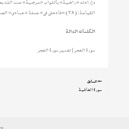
وإرادته «راضية» بالثواب «مرضية» عند الله بعمل
القيامة: (٢٨) «فادخلي في» جملة «عبادي» الصالحين. (٢٩) «وادخلي جنتي» معهم. (٣٠)
الكلمات الدالة
سورة الفجر | تفسير سورة الفجر
السابق
سورة الغاشية
om