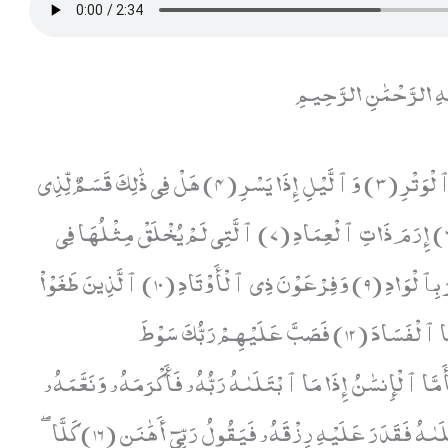
هِ الرَّحْمَٰنِ الرَّحِيمِ
وَٱلۡفَجۡرِ (1) وَلَيَالٍ عَشۡرٖ (2) وَٱلشَّفۡعِ وَٱلۡوَتۡرِ (3) وَٱلَّيۡلِ إِذَا يَسۡرِ (4) هَلۡ فِي ذَٰلِكَ قَسَمٌ لِّذِي
حِجۡرٍ (5) أَلَمۡ تَرَ كَيۡفَ فَعَلَ رَبُّكَ بِعَادٍ (6) إِرَمَ ذَاتِ ٱلۡعِمَادِ (7) ٱلَّتِي لَمۡ يُخۡلَقۡ مِثۡلُهَا فِي
ٱلۡبِلَٰدِ (8) وَثَمُودَ ٱلَّذِينَ جَابُواْ ٱلصَّخۡرَ بِٱلۡوَادِ (9) وَفِرۡعَوۡنَ ذِي ٱلۡأَوۡتَادِ (10) ٱلَّذِينَ طَغَوۡاْ
فِي ٱلۡبِلَٰدِ (11) فَأَكۡثَرُواْ فِيهَا ٱلۡفَسَادَ (12) فَصَبَّ عَلَيۡهِمۡ رَبُّكَ سَوۡطَ
13) إِنَّ رَبَّكَ لَبِٱلۡمِرۡصَادِ (14) فَأَمَّا ٱلۡإِنسَٰنُ إِذَا مَا ٱبۡتَلَىٰهُ رَبُّهُۥ فَأَكۡرَمَهُۥ وَنَعَّمَهُۥ
فَيَقُولُ رَبِّيٓ أَكۡرَمَنِ (15) وَأَمَّآ إِذَا مَا ٱبۡتَلَىٰهُ فَقَدَرَ عَلَيۡهِ رِزۡقَهُۥ فَيَقُولُ رَبِّيٓ أَهَٰنَنِ (16) كَلَّاۖ