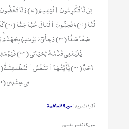
فِي عِبَٰدِي (29) وَٱدۡخُلِي جَنَّتِي (30)
أقرا المزيد:
سورة الغاشية
سورة الفجر تفسير