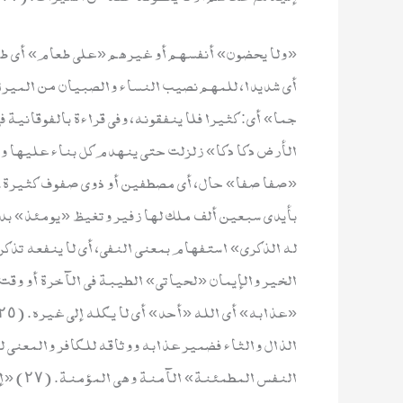
بأيدي سبعين ألف ملك لها زفير وتغيظ «يومئذ» بدل م
النفس ا