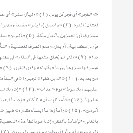
فإرم عطف بيان أو بدل، ومنع الصرف للعلمية والتأن
صخرة 
عليهم ربك سوط» نوع
عليها. (١٤) «فأما الإنسان» الكافر «إذا م
بالغنى والإهانة بالفقر وإنما هو بالطاعة والمعصية
إليه مع غناهم أو لا يعطونه حقه من الميراث. (١٧)