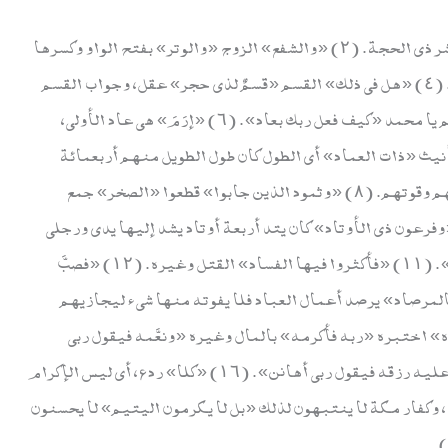
«والفجر» أي فجر كل يوم. (١) «وليال عشر» أي عشر ذي الحجة. (٢) «والشفع» الزوج «والوتر» بفتح الواو وكسرها
لغتان: الفرد. (٣) «والليل إذا يسْر» مقبلا ومدبرا. (٤) «هل في ذلك» القسم «قسمٌ لذي حجر» عقل، وجواب القسم
محذوف أي: لتعذبنّ يا كفار مكة. (٥) «ألم ترَ» تعلم يا محمد «كيف فعل ربك بعاد». (٦) «إرَمَ» هي عاد الأولى،
يث «ذات العماد» أي الطول كان طول الطويل منهم أربعمائة
ذراع. (٧) «التي لم يُخلق مثلها في البلاد» في بطشهم وقوتهم. (٨) «وثمود الذين جابوا» قطعوا «الصخر» جمع
واتخذوها بيوتا «بالواد» وادي القرى. (٩) «وفرعون ذي الأوتاد» كان يتد أربعة أوتاد يشد إليها يدي ورجلي
من يعذبه. (١٠) «الذين طغوا» تجبروا «في البلاد». (١١) «فأكثروا فيها الفساد» القتل وغيره. (١٢) «فصبَّ
 «عذاب». (١٣) «إن ربك لبالمرصاد» يرصد أعمال العباد فلا يفوته منها شيء ليجازيهم
ا ابتلاه» اختبره «ربه فأكرمه» بالمال وغيره «ونعَّمه فيقول ربي
أكرمن». (١٥) «وأما إذا ما ابتلاه فقدره» ضيق «عليه رزقه فيقول ربي أهانن». (١٦) «كلا» ردع، أي ليس الإكرام
، وكفار مكة لا ينتبهون لذلك «بل لا يكرمون اليتيم» لا يحسنون