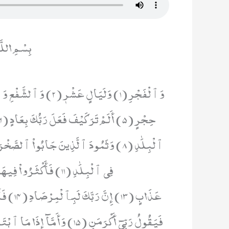
بِسْمِ اللَّ
عَذَابٍ (