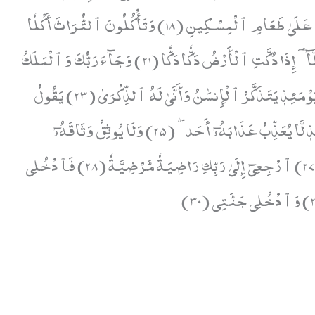
بَل لَّا تُكۡرِمُونَ ٱلۡيَتِيمَ (17) وَلَا تَحَٰٓضُّونَ عَلَىٰ طَعَامِ ٱلۡمِسۡكِينِ (18) وَتَأۡكُلُونَ ٱلتُّرَاثَ أَكۡلٗا
لَّمّٗا (19) وَتُحِبُّونَ ٱلۡمَالَ حُبّٗا جَمّٗا (20) كَلَّآۖ إِذَا دُكَّتِ ٱلۡأَرۡضُ دَكّٗا دَكّٗا (21) وَجَآءَ رَبُّكَ وَٱلۡمَلَكُ
صَفّٗا صَفّٗا (22) وَجِاْيٓءَ يَوۡمَئِذِۭ بِجَهَنَّمَۚ يَوۡمَئِذٖ يَتَذَكَّرُ ٱلۡإِنسَٰنُ وَأَنَّىٰ لَهُ ٱلذِّكۡرَىٰ (23) يَقُولُ
يَٰلَيۡتَنِي قَدَّمۡتُ لِحَيَاتِي (24) فَيَوۡمَئِذٖ لَّا يُعَذِّبُ عَذَابَهُۥٓ أَحَدٞ (25) وَلَا يُوثِقُ وَثَاقَهُۥٓ
اَحَدٌ (26) يَٰٓأَيَّتُهَا ٱلنَّفۡسُ ٱلۡمُطۡمَئِنَّةُ (27) ٱرۡجِعِيٓ إِلَىٰ رَبِّكِ رَاضِيَةٗ مَّرۡضِيَّةٗ (28) فَٱدۡخُلِي