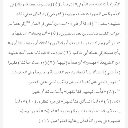
الكرامات لك «من الأولى» الدنيا. (٤) (ولسوف يعطيك ربك) في
الآخرة من الخيرات عطاء جزيلا (فترضى) به فقال صلى الله
عليه وسلم: “” إذن لا أرضى وواحد من أمتي في النار “” إلى هنا تم
جواب القسم بمثبتين بعد منفيين. (٥) «ألم يجدك» استفهام
تقرير أي وجدك «يتيما» بفقد أبيك قبل ولادتك أو بعدها «فآوى»
بأن ضمك إلى عمك أبي طالب. (٦) «ووجدك ضالا» عما أنت عليه
من الشريعة «فهدى» أي هداك إليها. (٧) (ووجدك عائلا) فقيرا
(فأغنى) أغناك بما قنعك به من الغنيمة وغيرها وفي الحديث:
“” ليس الغني عن كثرة العرض ولكن الغني غني النفس
“”. (٨) «فأما اليتيم فلا تقهر» بأخذ ماله أو غير
ذلك. (٩) «وأما السائل فلا تنهر» تزجره لفقره. (١٠) «وأما
بنعمة ربك» عليك بالنبوة وغيرها «فحدّث» أخبر، وحذف
ضميره في بعض الأفعال رعاية للفواصل. (١١)