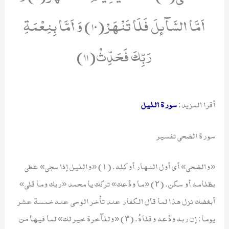
اَمَّا السَّآىٕلَ فَلَا تَنْهَرْ(10) وَ اَمَّا بِنِعْمَةِ
رَبِّكَ فَحَدِّثْ(11)
أقرا المزيد:
سورة الليل
سورة الضحى تفسير
«والضحى» أي أول النهار أو كله. (١) «والليل إذا سجى» غطى
بظلامه أو سكن. (٢) «ما ودَّعك» تركك يا محمد «ربك وما قلى»
أبغضك نزل هذا لما قال الكفار عند تأخر الوحي عنه خمسة عشر
يوما: إن ربه ودَّعه وقلاهُ. (٣) «وللآخرة خير لك» لما فيها من