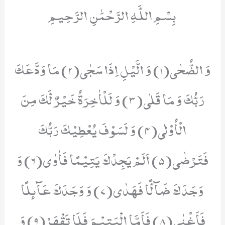
بِسْمِ اللَّهِ الرَّحْمَٰنِ الرَّحِيمِ
وَ الضُّحٰى(1) وَ الَّیْلِ اِذَا سَجٰى(2) مَا وَدَّعَكَ
رَبُّكَ وَ مَا قَلٰى(3) وَ لَلْاٰخِرَةُ خَیْرٌ لَّكَ مِنَ
الْاُوْلٰى(4) وَ لَسَوْفَ یُعْطِیْكَ رَبُّكَ
فَتَرْضٰى(5) اَلَمْ یَجِدْكَ یَتِیْمًا فَاٰوٰى(6) وَ
وَجَدَكَ ضَآلًّا فَهَدٰى(7) وَ وَجَدَكَ عَآىٕلًا
فَاَغْنٰى(8) فَاَمَّا الْیَتِیْمَ فَلَا تَقْهَرْ(9) وَ