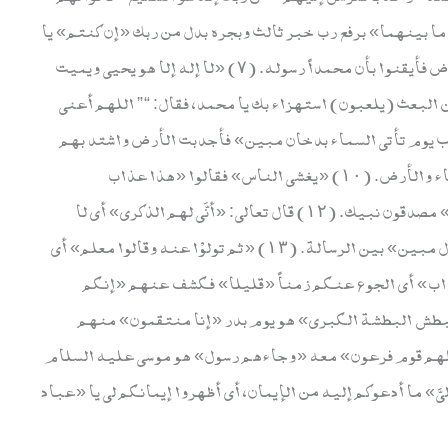
اوات والأرض وما بينهما» برفع رب خبر ثالث وبجره بدل من ربك «إن كنتم» يا
أهل مكة «موقنين» بأنه تعالى رب السماوات والأرض فأيقنوا بأن محمداً رسوله. (٧) «لا إله إلا هو يحيي ويميت
 (٨) (بل هم في شك) من البعث (يلعبون) استهزاء بك يا محمد، فقال: “” اللهم أعني
(٩) قال تعالى: «فارتقب يوم تأتي السماء بدخان مبين» فأجدبت الأرض واشتد بهم
الجوع إلى أن رأوا من شدته كهيئة الدخان بين السماء والأرض. (١٠) «يغشى الناس» فقالوا «هذا عذاب
أليم». (١١) «ربنا اكشف عنا العذاب إنا مؤمنون» مصدقون نبيك. (١٢) قال تعالى: «أنَّى لهم الذكرى» أي لا
ينفعهم الإيمان عند نزول العذاب «وقد جاءهم رسول مبين» بين الرسالة. (١٣) «ثم تولوْا عنه وقالوا معلم» أي
ن». (١٤) «إنا كاشفو العذاب» أي الجوع عنكم زمناً «قليلا» فكشف عنهم «إنكم
عادوا إليه. (١٥) اذكر «يوم نبطش البطشة الكبرى» هو يوم بدر «إنا منتقمون» منهم
 فتنا» بلونا «قبلهم قوم فرعون» معه «وجاءهم رسول» هو موسى عليه السلام
أن» أي بأن «أدُّوا إليَّ» ما أدعوكم إليه من الإيمان، أي أظهروا إيمانكم لي يا «عباد