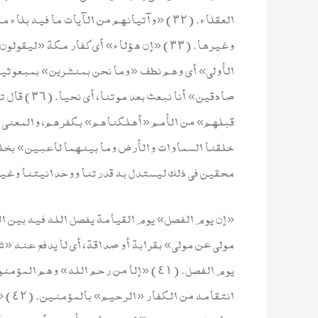
العقلاء. (٣٢) «وآتيانهم من الآيات ما فيه
صادقين» أنا
محقين في ذلك ليستدل به قدرتنا ووحدانيتنا وغير ذ
مولى عن مولى» بقرابة أو صداقة، أي لا يدفع عنه «
يوم الفصل. (٤١) «إلا من رحم الله» وهم
انتق