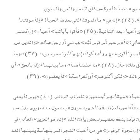
 بلاء مبين» نعمة ظاهرة من فلق البحر والمن والسلوى
وغيرها. (٣٣) «إن هؤلاء» أي كفار مكة «ليقولون». (٣٤) «إن هي» ما الموتة التي بعدها الحياة «إلا موتتنا
الأولى» أي وهم نطف «وما نحن بمنشرين» بمبعوثين أحياء بعد الثانية. (٣٥) «فأتوا بآبائنا» أحياء «إن كنتم
 نبعث بعد موتنا، أي نحيا. (٣٦) قال تعالى: «أهم خير أم قوم تُبَّع» هو نبي أو رجل صالح «والذين من
قبلهم» من الأمم «أهلكناهم» بكفرهم، والمعنى ليسوا أقوى منهم وأهلكوا «إنهم كانوا مجرمين». (٣٧) «وما
خلقنا السماوات والأرض وما بينهما لاعبين» بخلق ذلك، حال. (٣٨) «ما خلقناهما» وما بينهما «إلا بالحق» أي
لك «ولكن أكثرهم» أي كفرا مكة «لا يعلمون». (٣٩)
«إن يوم الفصل» يوم القيامة يفصل الله فيه بين العباد «ميقاتهم أجمعين» للعذاب الدائم. (٤٠) «يوم لا يغني
شيئاً» من العذاب «ولا هم ينصرون» يمنعون منه، ويوم بدل من
 المؤمنون فإنه يشفع بعضهم لبعض بإذن الله «إنه هو العزيز» الغالب في
امه من الكفار «الرحيم» بالمؤمنين. (٤٢) «إن شجرة الزقوم» هي من أخبث الشجر المر بتهامة ينبتها الله