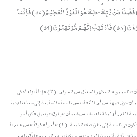
الْاُوْلٰىۚ-وَ وَقٰىهُمْ عَذَابَ الْجَحِیْمِ(56) فَضْلًا مِّنْ رَّبِّكَؕ-ذٰلِكَ هُوَ الْفَوْزُ الْعَظِیْمُ(57) فَاِنَّمَا
ْتَقِبُوْنَ(59)
«حم» الله أعلم بمراده به. (١) «والكتاب» القرآن «المبين» المظهر الحلال من الحرام. (٢) «إنا أنزلناه في
ن، نزل فيها من أم الكتاب من السماء السابعة إلى سماء الدنيا
ين به. (٣) «فيها» أي في ليلة القدر أو ليلة النصف من شعبان «يفرق» يفصل «كل أمر
حكيم» محكم من الأرزاق والآجال وغيرهما التي تكون في السنة إلى مثل تلك الليلة. (٤) «أمراً» فرقاً «من عندنا
سلين» الرسل محمداً ومن قبله. (٥) «رحمة» رأفة بالمرسل إليهم «من ربك إنه هو السميع» لأقوالهم