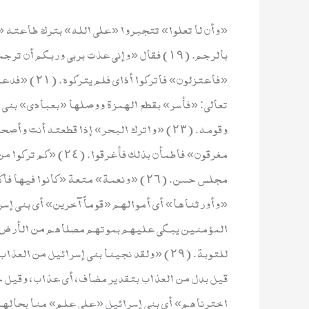
«وأن لا تعلوا» تتجبروا «على الله» بترك طاعته «
تعالى: «فأسر» بقطع الهمزة ووصلها «بعبادي» بنى إ
وقومه. (٢٣) «واترك البحر» إذا قطعته أنت
المؤمنين يبكي عليهم بموتهم مصلاهم من الأرض 
اخترناهم» أي بني إسرائيل «على علم» منا بحالهم