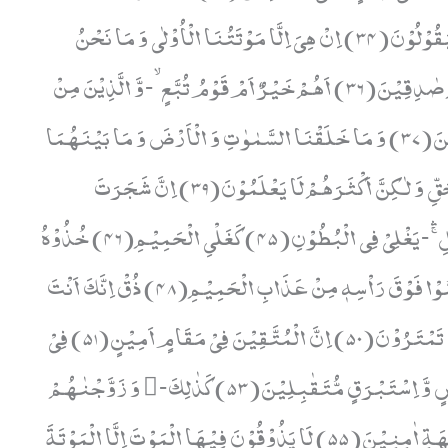
مَا فِیْهِ بَلٰٓؤٌا مُّبِیْنٌ(33) اِنَّ هٰۤؤُلَآءِ لَیَقُوْلُوْنَ(34) اِنْ هِیَ اِلَّا مَوْتَتُنَا الْاُوْلٰى وَ مَا نَحْنُ
بِمُنْشَرِیْنَ(35) فَاْتُوْا بِاٰبَآىٕنَاۤ اِنْ كُنْتُمْ صٰدِقِیْنَ(36) اَهُمْ خَیْرٌ اَمْ قَوْمُ تُبَّعٍۙ-وَّ الَّذِیْنَ مِنْ
قَبْلِهِمْؕ-اَهْلَكْنٰهُمْ٘-اِنَّهُمْ كَانُوْا مُجْرِمِیْنَ(37) وَ مَا خَلَقْنَا السَّمٰوٰتِ وَ الْاَرْضَ وَ مَا بَیْنَهُمَا
لٰعِبِیْنَ(38) مَا خَلَقْنٰهُمَاۤ اِلَّا بِالْحَقِّ وَ لٰكِنَّ اَكْثَرَهُمْ لَا یَعْلَمُوْنَ(39) اِنَّ شَجَرَتَ
الزَّقُّوْمِ(43) طَعَامُ الْاَثِیْمِ (44) كَالْمُهْلِۚۛ-یَغْلِیْ فِی الْبُطُوْنِ(45) كَغَلْیِ الْحَمِیْمِ(46) خُذُوْهُ
فَاعْتِلُوْهُ اِلٰى سَوَآءِ الْجَحِیْمِ(47) ثُمَّ صُبُّوْا فَوْقَ رَاْسِهٖ مِنْ عَذَابِ الْحَمِیْمِ(48) ذُقْ اِنَّكَ اَنْتَ
الْعَزِیْزُ الْكَرِیْمُ(49) اِنَّ هٰذَا مَا كُنْتُمْ بِهٖ تَمْتَرُوْنَ(50) اِنَّ الْمُتَّقِیْنَ فِیْ مَقَامٍ اَمِیْنٍ(51) فِیْ
جَنّٰتٍ وَّ عُیُوْنٍ(52) یَّلْبَسُوْنَ مِنْ سُنْدُسٍ وَّ اِسْتَبْرَقٍ مُّتَقٰبِلِیْنَ(53) كَذٰلِكَ- وَ زَوَّجْنٰهُمْ
بِحُوْرٍ عِیْنٍ(54) یَدْعُوْنَ فِیْهَا بِكُلِّ فَاكِهَةٍ اٰمِنِیْنَ(55) لَا یَذُوْقُوْنَ فِیْهَا الْمَوْتَ اِلَّا الْمَوْتَةَ