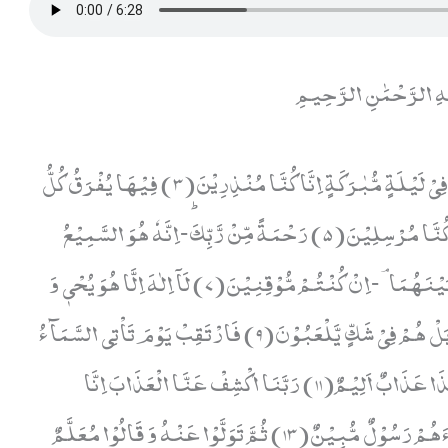
هِ الرَّحْمَٰنِ الرَّحِيمِ
حٰمٓ(1) وَ الْكِتٰبِ الْمُبِیْنِ(2) اِنَّاۤ اَنْزَلْنٰهُ فِیْ لَیْلَةٍ مُّبٰرَكَةٍ اِنَّا كُنَّا مُنْذِرِیْنَ(3) فِیْهَا یُفْرَقُ كُلُّ
اَمْرٍ حَكِیْمٍ(4) اَمْرًا مِّنْ عِنْدِنَاؕ-اِنَّا كُنَّا مُرْسِلِیْنَ(5) رَحْمَةً مِّنْ رَّبِّكَؕ-اِنَّهٗ هُوَ السَّمِیْعُ
الْعَلِیْمُ(6) رَبِّ السَّمٰوٰتِ وَ الْاَرْضِ وَ مَا بَیْنَهُمَاۘ-اِنْ كُنْتُمْ مُّوْقِنِیْنَ(7) لَاۤ اِلٰهَ اِلَّا هُوَ یُحْیٖ وَ
یُمِیْتُؕ-رَبُّكُمْ وَ رَبُّ اٰبَآىٕكُمُ الْاَوَّلِیْنَ(8) بَلْ هُمْ فِیْ شَكٍّ یَّلْعَبُوْنَ(9) فَارْتَقِبْ یَوْمَ تَاْتِی السَّمَآءُ
بِدُخَانٍ مُّبِیْنٍ(10) یَّغْشَى النَّاسَؕ-هٰذَا عَذَابٌ اَلِیْمٌ(11) رَبَّنَا اكْشِفْ عَنَّا الْعَذَابَ اِنَّا
مُؤْمِنُوْنَ(12) اَنّٰى لَهُمُ الذِّكْرٰى وَ قَدْ جَآءَهُمْ رَسُوْلٌ مُّبِیْنٌ(13) ثُمَّ تَوَلَّوْا عَنْهُ وَ قَالُوْا مُعَلَّمٌ