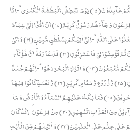
مَّجْنُوْنٌ(14) اِنَّا كَاشِفُوا الْعَذَابِ قَلِیْلًا اِنَّكُمْ عَآىٕدُوْنَ(15) یَوْمَ نَبْطِشُ الْبَطْشَةَ الْكُبْرٰىۚ-اِنَّا
مُنْتَقِمُوْنَ(16) وَ لَقَدْ فَتَنَّا قَبْلَهُمْ قَوْمَ فِرْعَوْنَ وَ جَآءَهُمْ رَسُوْلٌ كَرِیْمٌ(17) اَنْ اَدُّوْۤا اِلَیَّ عِبَادَ
اللّٰهِؕ-اِنِّیْ لَكُمْ رَسُوْلٌ اَمِیْنٌ(18) وَّ اَنْ لَّا تَعْلُوْا عَلَى اللّٰهِۚ-اِنِّیْۤ اٰتِیْكُمْ بِسُلْطٰنٍ مُّبِیْنٍ(19) وَ اِنِّیْ
عُذْتُ بِرَبِّیْ وَ رَبِّكُمْ اَنْ تَرْجُمُوْنِ(20) وَ اِنْ لَّمْ تُؤْمِنُوْا لِیْ فَاعْتَزِلُوْنِ(21) فَدَعَا رَبَّهٗۤ اَنَّ هٰۤؤُلَآءِ
قَوْمٌ مُّجْرِمُوْنَ(22) فَاَسْرِ بِعِبَادِیْ لَیْلًا اِنَّكُمْ مُّتَّبَعُوْنَ(23) وَ اتْرُكِ الْبَحْرَ رَهْوًاؕ-اِنَّهُمْ جُنْدٌ
مُّغْرَقُوْنَ(24) كَمْ تَرَكُوْا مِنْ جَنّٰتٍ وَّ عُیُوْنٍ(25) وَّ زُرُوْعٍ وَّ مَقَامٍ كَرِیْمٍ(26) وَّ نَعْمَةٍ كَانُوْا فِیْهَا
فٰكِهِیْنَ(27) كَذٰلِكَ- وَ اَوْرَثْنٰهَا قَوْمًا اٰخَرِیْنَ(28) فَمَا بَكَتْ عَلَیْهِمُ السَّمَآءُ وَ الْاَرْضُ وَ مَا
كَانُوْا مُنْظَرِیْنَ(29) وَ لَقَدْ نَجَّیْنَا بَنِیْۤ اِسْرَآءِیْلَ مِنَ الْعَذَابِ الْمُهِیْنِ(30) مِنْ فِرْعَوْنَؕ-اِنَّهٗ كَانَ
عَالِیًا مِّنَ الْمُسْرِفِیْنَ(31) وَ لَقَدِ اخْتَرْنٰهُمْ عَلٰى عِلْمٍ عَلَى الْعٰلَمِیْنَ(32) وَ اٰتَیْنٰهُمْ مِّنَ الْاٰیٰتِ