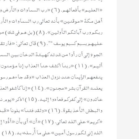
«العليم» بأفعالهم. (٦) «رب السم
ربكم ورب آبائكم الأولين».
عليهم بسبع كسبع يوسف “”. 
يعلمه القرآن بشر «مجنو
عائدون» إلى كفركم ف
والبطش الأخذ بقوة. (١٦) «ولقد
«كريم» على الله تعالى. (١٧) «
الله إني لكم رسول أمين» على ما أُرسلت به. (١٨)