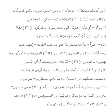
إني آتيكم بسلطان» برهان «مبين» بين على رسالتي فتوعَّدوه
بالرجم. (١٩) فقال «وإني عذت بربي وربكم أن ترجمون» بالحجارة. (٢٠) «وإن لم تؤمنوا لي» تصدقوني
«فاعتزلون» فاتركوا أذاي فلم يتركوه. (٢١) «فدعا ربه أن» أي بأن «هؤلاء قوم مجرمون» مشركون. (٢٢) فقال
سرائيل «ليلاً إنكم متبَعون» يتبعكم فرعون
 وأصحابك «رهواً» ساكناً منفرجاً حتى يدخله القبط «إنهم جند
مغرقون» فاطمأن بذلك فأغرقوا. (٢٤) «كم تركوا من جنات» بساتين «وعيون» تجري. (٢٥) «وزروع ومقام كريم»
مجلس حسن. (٢٦) «ونعمة» متعة «كانوا فيها فاكهين» ناعمين. (٢٧) «كذلك» خبر مبتدأ، أي الأمر
«وأورثناها» أي أموالهم «قوماً آخرين» أي بني إسرائيل. (٢٨) «فما بكت عليهم السماء والأرض» بخلاف
ومصعد عملهم من السماء «وما كانوا منظرين» مؤخرين
للتوبة. (٢٩) «ولقد نجينا بني إسرائيل من العذاب المهين» قتل الأبناء واستخدام النساء. (٣٠) «من فرعون»
قيل بدل من العذاب بتقدير مضاف، أي عذاب، وقيل حال من العذاب «إنه كان عالياً من المسرفين». (٣١) «ولقد
 «على العالمين» أي عالمي زمانهم أي