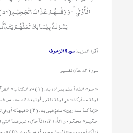
یَسَّرْنٰهُ بِلِسَانِكَ لَعَلَّهُمْ یَتَذَكَّرُوْنَ(58) فَارْتَقِبْ اِنَّهُمْ مُّر
أقرا المزيد:
سورة الزخرف
سورة الدخان تفسير
ليلة مباركة» هي ليلة القدر أو ليلة النصف من شعبا
«إنا كنا منذرين» مخوِّف
إنا كنا مر