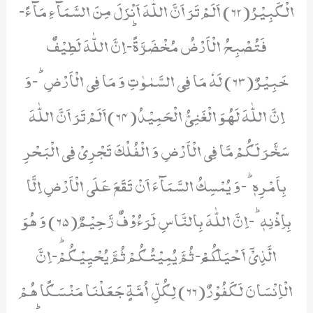
الْكَبِیْرُ(62) اَلَمْ تَرَ اَنَّ اللّٰهَ اَنْزَلَ مِنَ السَّمَآءِ مَآءً-
فَتُصْبِحُ الْاَرْضُ مُخْضَرَّةًؕ-اِنَّ اللّٰهَ لَطِیْفٌ
خَبِیْرٌ(63) لَهٗ مَا فِی السَّمٰوٰتِ وَ مَا فِی الْاَرْضِؕ-وَ
اِنَّ اللّٰهَ لَهُوَ الْغَنِیُّ الْحَمِیْدُ(64)اَلَمْ تَرَ اَنَّ اللّٰهَ
سَخَّرَ لَكُمْ مَّا فِی الْاَرْضِ وَ الْفُلْكَ تَجْرِیْ فِی الْبَحْرِ
بِاَمْرِهٖؕ-وَ یُمْسِكُ السَّمَآءَ اَنْ تَقَعَ عَلَى الْاَرْضِ اِلَّا
بِاِذْنِهٖؕ-اِنَّ اللّٰهَ بِالنَّاسِ لَرَءُوْفٌ رَّحِیْمٌ(65) وَ هُوَ
الَّذِیْۤ اَحْیَاكُمْ٘-ثُمَّ یُمِیْتُكُمْ ثُمَّ یُحْیِیْكُمْؕ-اِنَّ
الْاِنْسَانَ لَكَفُوْرٌ(66) لِكُلِّ اُمَّةٍ جَعَلْنَا مَنْسَكًا هُمْ