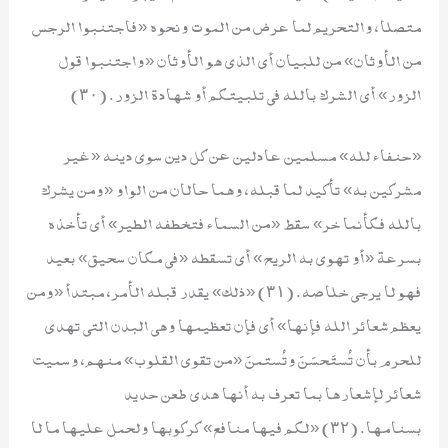
متصلا، والتحريم لما عرض من الموت ونحوه «فاجتنبوا الرجس
من الأوثان» من للبيان أي الذي هو الأوثان «واجتنبوا قول
الزور» أي الشرك بالله في تلبيتكم أو شهادة الزور. (٣٠)
«حنفاء لله» مسلمين عادلين عن كل دين سوى دينه «غير
مشركين به» تأكيد لما قبله، وهما حالان من الواو «ومن يشرك
بالله فكأنما خر» سقط «من السماء فتخطفه الطير» أي تأخذه
بسرعة «أو تهوي به الريح» أي تسقطه «في مكان سحيق» بعيد
فهو لا يرجى خلاصه. (٣١) «ذلك» يقدر قبله الأمر، مبتدأ «ومن
يعظم شعائر الله فإنها» أي فإن تعظيمها وهي البدن التي تهدى
للحرم بأن تُستَحسَنَ وتُستمنَ «من تقوى القلوب» منهم، وسميت
شعائر لإشعارها بما تعرف به أنها هدي طعن حديد
بسنامها. (٣٢) «لكم فيها منافع» كركوبها ولحمل عليها ما لا