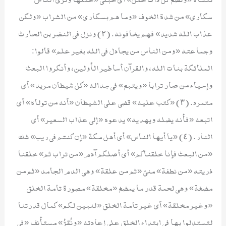
سكارى» من شدة الخوف «وما هم بسكارى» من الشراب «ولكن
عذاب الله شديد» فهم يخافونه. (٢) ونزل في النضر بن الحارث
وجماعته «ومن الناس من يجادل في الله بغير علم» قالوا:
الملائكة بنات الله، والقرآن أساطير الأولين، وأنكروا البعث
وإحياء من صار ترابا «ويتبع» في جداله «كل شيطان مريد» أي
متمرد. (٣) «كتب عليه» قضي على الشيطان «أنه من تولاه» أي
اتبعه «فأنه يضله ويهديه» يدعوه «إلى عذاب السعير» أي
النار. (٤) «يا أيها الناس» أي أهل مكة «إن كنتم في ريب» شك
«من البعث فإنا خلقناكم» أي أصلكم آدم «من تراب ثم» خلقنا
ذريته «من نطفة» منيّ «ثم من علقة» وهي الدم الجامد «ثم من
مضغة» وهي لحمة قدر ما يمضغ «مخلقة» مصورة تامة الخلق
«وغير مخلقة» أي غير تامة الخلق «لنبين لكم» كمال قدرتنا
لتستدلوا بها في ابتداء الخلق على إعادته «ونُقرُّ» مستأنف «في