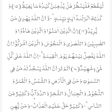
لْیَقْطَعْ فَلْیَنْظُرْ هَلْ یُذْهِبَنَّ كَیْدُهٗ مَا یَغِیْظُ(15) وَ
كَذٰلِكَ اَنْزَلْنٰهُ اٰیٰتٍۭ بَیِّنٰتٍۙ-وَّ اَنَّ اللّٰهَ یَهْدِیْ مَنْ
یُّرِیْدُ(16) اِنَّ الَّذِیْنَ اٰمَنُوْا وَ الَّذِیْنَ هَادُوْا وَ
الصّٰبِـٕیْنَ وَ النَّصٰرٰى وَ الْمَجُوْسَ وَ الَّذِیْنَ اَشْرَكُوْۤا اِنَّ
اللّٰهَ یَفْصِلُ بَیْنَهُمْ یَوْمَ الْقِیٰمَةِؕ-اِنَّ اللّٰهَ عَلٰى كُلِّ
شَیْءٍ شَهِیْدٌ(17) اَلَمْ تَرَ اَنَّ اللّٰهَ یَسْجُدُ لَهٗ مَنْ فِی
السَّمٰوٰتِ وَ مَنْ فِی الْاَرْضِ وَ الشَّمْسُ وَ الْقَمَرُ وَ
النُّجُوْمُ وَ الْجِبَالُ وَ الشَّجَرُ وَ الدَّوَآبُّ وَ كَثِیْرٌ مِّنَ
النَّاسِؕ-وَ كَثِیْرٌ حَقَّ عَلَیْهِ الْعَذَابُؕ-وَ مَنْ یُّهِنِ