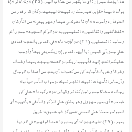
هذا يؤخذ خبر إن: أي نذيقهم من عذاب أليم. (٢٥) «و» اذكر «إذ
بوأنا» بينا «لإبراهيم مكان البيت» ليبنيه، وكان قد رفع زمن
الطوفان، وأمرناه «أن لا تشرك بي شيئا وطهر بيتي» من الأوثان
«للطائفين والقائمين» المقيمين به «والركع السجود» جمع راكع
وساجد: المصلين. (٢٦) «وأذِّن» ناد «في الناس بالحج» فنادى
على جبل أبي قبيس: يا أيها الناس إن ربكم بنى بيتاً وأوجب
عليكم الحج إليه فأجيبوا ربكم، والتفت بوجهه يمينا وشمالا
وشرقا وغربا، فأجابه كل من كتب له أن يحج من أصلاب الرجال
وأرحام الأمهات: لبيك اللهم لبيك، وجواب الأمر «يأتوك
رجالا» مشاة جمع راجل كقائم وقيام «و» ركبانا «على كل
ضامر» أي بعير مهزول وهو يطلق على الذكر والأنثى «يأتين» أي
الضوامر حملا على المعنى «من كل فج عميق» طريق
بعيد. (٢٧) «ليشهدوا» أي يحضروا «منافع لهم» في الدنيا
بالتجارة أو في الآخرة أو فيهما أقوال «ويذكروا اسم الله في أيام