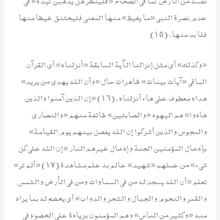
نفسه من الأرض كما في الصحاح «فلينظر هل يُذهبن كيده» في
عدم نصرة النبي «ما يغيظ» منها المعنى فليختنق غيظا منها
فلا بد منها. (١٥)
«وكذلك» أي مثل إنزالنا الآية السابقة «أنزلناه» أي القرآن
الباقي «آيات بينات» ظاهرات حال «وأن الله يهدي من يريد»
هداه معطوف على هاء أنزلناه. (١٦) «إن الذين آمنوا والذين
هادوا» هم اليهود «والصابئين» طائفة منهم «والنصارى
والمجوس والذين أشركوا إن الله يفصل بينهم يوم القيامة»
بإدخال المؤمنين الجنة وإدخال غيرهم النار «إن الله على كل
شيء» من عملهم «شهيد» عالم به علم مشاهدة (١٧) «ألم تر»
تعلم «أن الله يسجد له من في السماوات ومن في الأرض والشمس
والقمر والنجوم والجبال والشجر والدواب» أي يخضع له بما يراد
منه «وكثير من الناس» وهم المؤمنون بزيادة على الخضوع في