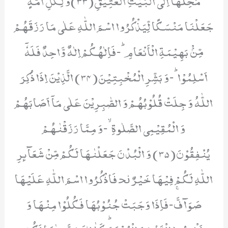
جَعَلْنَا مَنْسَكًا لِّیَذْكُرُوا اسْمَ اللّٰهِ عَلٰى مَا رَزَقَهُمْ
مِّنْۢ بَهِیْمَةِ الْاَنْعَامِؕ-فَاِلٰهُكُمْ اِلٰهٌ وَّاحِدٌ فَلَهٗۤ
اَسْلِمُوْاؕ-وَ بَشِّرِ الْمُخْبِتِیْنَ(34) الَّذِیْنَ اِذَا ذُكِرَ
اللّٰهُ وَ جِلَتْ قُلُوْبُهُمْ وَ الصّٰبِرِیْنَ عَلٰى مَاۤ اَصَابَهُمْ
وَ الْمُقِیْمِی الصَّلٰوةِۙ-وَ مِمَّا رَزَقْنٰهُمْ
یُنْفِقُوْنَ(35) وَ الْبُدْنَ جَعَلْنٰهَا لَكُمْ مِّنْ شَعَآىٕرِ
اللّٰهِ لَكُمْ فِیْهَا خَیْرٌ ﳓ فَاذْكُرُوا اسْمَ اللّٰهِ عَلَیْهَا
صَوَآفَّۚ-فَاِذَا وَجَبَتْ جُنُوْبُهَا فَكُلُوْا مِنْهَا وَ