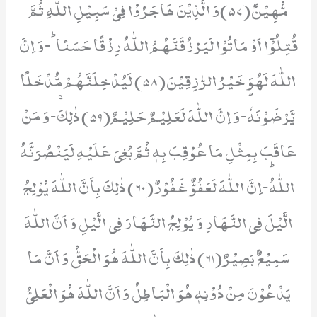
مُّهِیْنٌ(57)وَ الَّذِیْنَ هَاجَرُوْا فِیْ سَبِیْلِ اللّٰهِ ثُمَّ
قُتِلُوْۤا اَوْ مَاتُوْا لَیَرْزُقَنَّهُمُ اللّٰهُ رِزْقًا حَسَنًاؕ-وَ اِنَّ
اللّٰهَ لَهُوَ خَیْرُ الرّٰزِقِیْنَ(58) لَیُدْخِلَنَّهُمْ مُّدْخَلًا
یَّرْضَوْنَهٗؕ-وَ اِنَّ اللّٰهَ لَعَلِیْمٌ حَلِیْمٌ(59) ذٰلِكَۚ-وَ مَنْ
عَاقَبَ بِمِثْلِ مَا عُوْقِبَ بِهٖ ثُمَّ بُغِیَ عَلَیْهِ لَیَنْصُرَنَّهُ
اللّٰهُؕ-اِنَّ اللّٰهَ لَعَفُوٌّ غَفُوْرٌ(60) ذٰلِكَ بِاَنَّ اللّٰهَ یُوْلِجُ
الَّیْلَ فِی النَّهَارِ وَ یُوْلِجُ النَّهَارَ فِی الَّیْلِ وَ اَنَّ اللّٰهَ
سَمِیْعٌۢ بَصِیْرٌ(61) ذٰلِكَ بِاَنَّ اللّٰهَ هُوَ الْحَقُّ وَ اَنَّ مَا
یَدْعُوْنَ مِنْ دُوْنِهٖ هُوَ الْبَاطِلُ وَ اَنَّ اللّٰهَ هُوَ الْعَلِیُّ