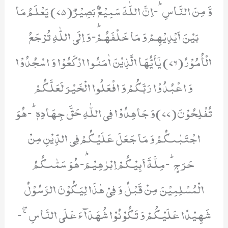
وَّ مِنَ النَّاسِؕ-اِنَّ اللّٰهَ سَمِیْعٌۢ بَصِیْرٌ(75) یَعْلَمُ مَا
بَیْنَ اَیْدِیْهِمْ وَ مَا خَلْفَهُمْؕ-وَ اِلَى اللّٰهِ تُرْجَعُ
الْاُمُوْرُ(76) یٰۤاَیُّهَا الَّذِیْنَ اٰمَنُوا ارْكَعُوْا وَ اسْجُدُوْا
وَ اعْبُدُوْا رَبَّكُمْ وَ افْعَلُوا الْخَیْرَ لَعَلَّكُمْ
تُفْلِحُوْنَ(77)وَ جَاهِدُوْا فِی اللّٰهِ حَقَّ جِهَادِهٖؕ-هُوَ
اجْتَبٰىكُمْ وَ مَا جَعَلَ عَلَیْكُمْ فِی الدِّیْنِ مِنْ
حَرَجٍؕ-مِلَّةَ اَبِیْكُمْ اِبْرٰهِیْمَؕ-هُوَ سَمّٰىكُمُ
الْمُسْلِمِیْنَ مِنْ قَبْلُ وَ فِیْ هٰذَا لِیَكُوْنَ الرَّسُوْلُ
شَهِیْدًا عَلَیْكُمْ وَ تَكُوْنُوْا شُهَدَآءَ عَلَى النَّاسِ ۚۖ-