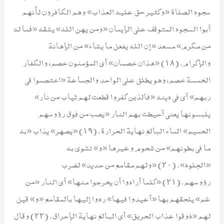
سجود الصلاة «وكثير حق عليه العذاب» وهم الكافرون لأنهم
أبوا السجود المتوقف على الإيمان «ومن يهن الله» يشقه «فما له
من مكرم» مسعد «إن الله يفعل ما يشاء» من الإهانة
والإكرام. (١٨) «هذان خصمان» أي المؤمنون خصم، والكفار
الخمسة خصم، وهو يطلق على الواحد والجماعة «اختصموا في
ربهم» أي في دينه «فالذين كفروا قطعت لهم ثياب من نار»
يلبسونها يعني أحيطت بهم النار «يصب من فوق رؤوسهم
الحميم» الماء البالغ نهاية الحرارة. (١٩) «يصهر» يذاب «به
ما في بطونهم» من شحوم وغيرها «و» تشوى به
«الجلود». (٢٠) «ولهم مقامع من حديد» لضرب
رؤوسهم. (٢١) «كلما أرادوا أن يخرجوا منها» أي النار «من
غم» يلحقهم بها «أعيدوا فيها» ردوا إليها بالمقامع «و» قيل
لهم «ذوقوا عذاب الحريق» أي البالغ نهاية الإحراق. (٢٢) وقال