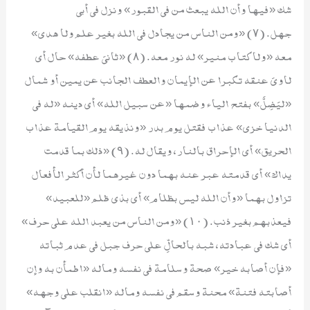
شك «فيها وأن الله يبعث من في القبور» ونزل في أبي
جهل. (٧) «ومن الناس من يجادل في الله بغير علم ولا هدى»
معه «ولا كتاب منير» له نور معه. (٨) «ثانيَ عطفه» حال أي
لاويَ عنقه تكبرا عن الإيمان والعطف الجانب عن يمين أو شمال
«ليَضِلَّ» بفتح الياء وضمها «عن سبيل الله» أي دينه «له في
الدنيا خزي» عذاب فقتل يوم بدر «ونذيقه يوم القيامة عذاب
الحريق» أي الإحراق بالنار، ويقال له. (٩) «ذلك بما قدمت
يداك» أي قدمته عبر عنه بهما دون غيرهما لأن أكثر الأفعال
تزاول بهما «وأن الله ليس بظلام» أي بذي ظلم «للعبيد»
فيعذبهم بغير ذنب. (١٠) «ومن الناس من يعبد الله على حرف»
أي شك في عبادته، شبه بالحالِّ على حرف جبل في عدم ثباته
«فإن أصابه خير» صحة وسلامة في نفسه وماله «اطمأن به وإن
أصابته فتنة» محنة وسقم في نفسه وماله «انقلب على وجهه»