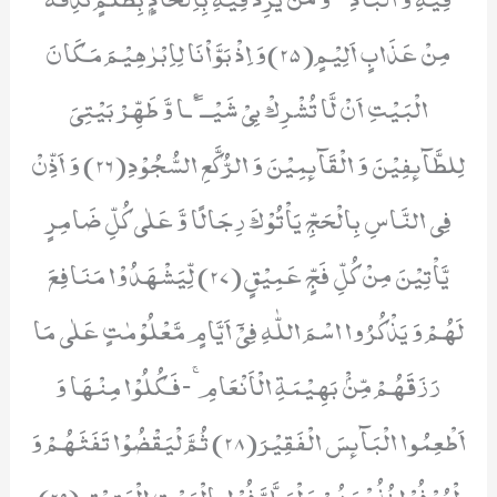
مِنْ عَذَابٍ اَلِیْمٍ(25)وَ اِذْ بَوَّاْنَا لِاِبْرٰهِیْمَ مَكَانَ
الْبَیْتِ اَنْ لَّا تُشْرِكْ بِیْ شَیْــٴًـا وَّ طَهِّرْ بَیْتِیَ
لِلطَّآىٕفِیْنَ وَ الْقَآىٕمِیْنَ وَ الرُّكَّعِ السُّجُوْدِ(26) وَ اَذِّنْ
فِی النَّاسِ بِالْحَجِّ یَاْتُوْكَ رِجَالًا وَّ عَلٰى كُلِّ ضَامِرٍ
یَّاْتِیْنَ مِنْ كُلِّ فَجٍّ عَمِیْقٍ(27) لِّیَشْهَدُوْا مَنَافِعَ
لَهُمْ وَ یَذْكُرُوا اسْمَ اللّٰهِ فِیْۤ اَیَّامٍ مَّعْلُوْمٰتٍ عَلٰى مَا
رَزَقَهُمْ مِّنْۢ بَهِیْمَةِ الْاَنْعَامِۚ-فَكُلُوْا مِنْهَا وَ
اَطْعِمُوا الْبَآىٕسَ الْفَقِیْرَ(28) ثُمَّ لْیَقْضُوْا تَفَثَهُمْ وَ
لْیُوْفُوْا نُذُوْرَهُمْ وَ لْیَطَّوَّفُوْا بِالْبَیْتِ الْعَتِیْقِ(29)