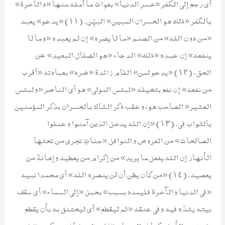
أي رجع إلى الكفر «خسر الدنيا» بفوات ما أمله منها «والآخرة»
بالكفر «ذلك هو الخسران المبين» البيِّن. (١١) «يدعو» يعبد
«من دون الله» من الصنم «ما لا يضره» إن لم يعبده «وما لا
ينفعه» إن عبده «ذلك» الدعاء «هو الضلال البعيد» عن
الحق. (١٢) «يدعو لمن» اللام زائدة «ضره» بعبادته «أقرب
من نفعه» إن نفع بتخيله «لبئس المولى» هو أي الناصر «ولبئس
العشير» الصاحب هو، وعقب ذكر الشاك بالخسران بذكر المؤمنين
بالثواب في. (١٣) «إن الله يدخل الذين آمنوا وعملوا
الصالحات» من الفروض والنوافل «جناتِ تجري من تحتها
الأنهار إن الله يفعل ما يريد» من إكرام من يعطيه وإهانة من
يعصيه. (١٤) «من كان يظن أن لن ينصره الله» أي محمدا نبيه
«في الدنيا والآخرة فليمدد بسبب» بحبل «إلى السماء» أي سقف
بيته يشدّه فيه وفي عنقه «ثم ليقطع» أي ليختنق به بأن يقطع