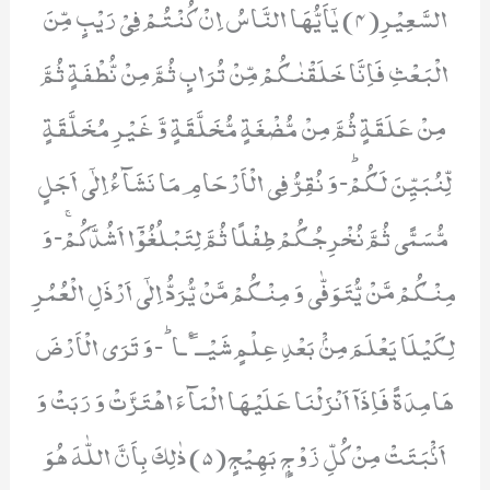
السَّعِیْرِ(4) یٰۤاَیُّهَا النَّاسُ اِنْ كُنْتُمْ فِیْ رَیْبٍ مِّنَ
الْبَعْثِ فَاِنَّا خَلَقْنٰكُمْ مِّنْ تُرَابٍ ثُمَّ مِنْ نُّطْفَةٍ ثُمَّ
مِنْ عَلَقَةٍ ثُمَّ مِنْ مُّضْغَةٍ مُّخَلَّقَةٍ وَّ غَیْرِ مُخَلَّقَةٍ
لِّنُبَیِّنَ لَكُمْؕ-وَ نُقِرُّ فِی الْاَرْحَامِ مَا نَشَآءُ اِلٰۤى اَجَلٍ
مُّسَمًّى ثُمَّ نُخْرِجُكُمْ طِفْلًا ثُمَّ لِتَبْلُغُوْۤا اَشُدَّكُمْۚ-وَ
مِنْكُمْ مَّنْ یُّتَوَفّٰى وَ مِنْكُمْ مَّنْ یُّرَدُّ اِلٰۤى اَرْذَلِ الْعُمُرِ
لِكَیْلَا یَعْلَمَ مِنْۢ بَعْدِ عِلْمٍ شَیْــٴًـاؕ-وَ تَرَى الْاَرْضَ
هَامِدَةً فَاِذَاۤ اَنْزَلْنَا عَلَیْهَا الْمَآءَ اهْتَزَّتْ وَ رَبَتْ وَ
اَنْۢبَتَتْ مِنْ كُلِّ زَوْجٍۭ بَهِیْجٍ(5) ذٰلِكَ بِاَنَّ اللّٰهَ هُوَ