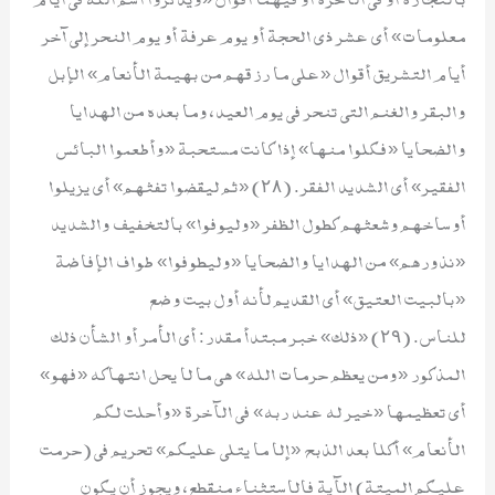
معلومات» أي عشر ذي الحجة أو يوم عرفة أو يوم النحر إلى آخر
أيام التشريق أقوال «على ما رزقهم من بهيمة الأنعام» الإبل
والبقر والغنم التي تنحر في يوم العيد، وما بعده من الهدايا
والضحايا «فكلوا منها» إذا كانت مستحبة «وأطعموا البائس
الفقير» أي الشديد الفقر. (٢٨) «ثم ليقضوا تفثهم» أي يزيلوا
أوساخهم وشعثهم كطول الظفر «وليوفوا» بالتخفيف والشديد
«نذورهم» من الهدايا والضحايا «وليطوفوا» طواف الإفاضة
«بالبيت العتيق» أي القديم لأنه أول بيت وضع
للناس. (٢٩) «ذلك» خبر مبتدأ مقدر: أي الأمر أو الشأن ذلك
المذكور «ومن يعظم حرمات الله» هي ما لا يحل انتهاكه «فهو»
أي تعظيمها «خير له عند ربه» في الآخرة «وأحلت لكم
الأنعام» أكلا بعد الذبح «إلا ما يتلى عليكم» تحريم في (حرمت
عليكم الميتة) الآية فالاستثناء منقطع، ويجوز أن يكون