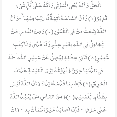
الْحَقُّ وَ اَنَّهٗ یُحْیِ الْمَوْتٰى وَ اَنَّهٗ عَلٰى كُلِّ شَیْءٍ
قَدِیْرٌ(6) وَّ اَنَّ السَّاعَةَ اٰتِیَةٌ لَّا رَیْبَ فِیْهَاۙ-وَ اَنَّ
اللّٰهَ یَبْعَثُ مَنْ فِی الْقُبُوْرِ(7) وَ مِنَ النَّاسِ مَنْ
یُّجَادِلُ فِی اللّٰهِ بِغَیْرِ عِلْمٍ وَّ لَا هُدًى وَّ لَا كِتٰبٍ
مُّنِیْرٍ(8) ثَانِیَ عِطْفِهٖ لِیُضِلَّ عَنْ سَبِیْلِ اللّٰهِؕ-لَهٗ
فِی الدُّنْیَا خِزْیٌ وَّ نُذِیْقُهٗ یَوْمَ الْقِیٰمَةِ عَذَابَ
الْحَرِیْقِ(9) ذٰلِكَ بِمَا قَدَّمَتْ یَدٰكَ وَ اَنَّ اللّٰهَ لَیْسَ
بِظَلَّامٍ لِّلْعَبِیْدِ(10)وَ مِنَ النَّاسِ مَنْ یَّعْبُدُ اللّٰهَ
عَلٰى حَرْفٍۚ- فَاِنْ اَصَابَهٗ خَیْرُ اطْمَاَنَّ بِهٖۚ- وَ اِنْ