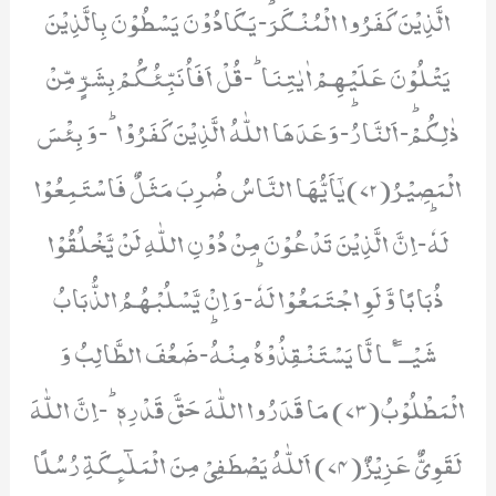
الَّذِیْنَ كَفَرُوا الْمُنْكَرَؕ-یَكَادُوْنَ یَسْطُوْنَ بِالَّذِیْنَ
یَتْلُوْنَ عَلَیْهِمْ اٰیٰتِنَاؕ-قُلْ اَفَاُنَبِّئُكُمْ بِشَرٍّ مِّنْ
ذٰلِكُمْؕ-اَلنَّارُؕ-وَعَدَهَا اللّٰهُ الَّذِیْنَ كَفَرُوْاؕ-وَ بِئْسَ
الْمَصِیْرُ(72)یٰۤاَیُّهَا النَّاسُ ضُرِبَ مَثَلٌ فَاسْتَمِعُوْا
لَهٗؕ-اِنَّ الَّذِیْنَ تَدْعُوْنَ مِنْ دُوْنِ اللّٰهِ لَنْ یَّخْلُقُوْا
ذُبَابًا وَّ لَوِ اجْتَمَعُوْا لَهٗؕ-وَ اِنْ یَّسْلُبْهُمُ الذُّبَابُ
شَیْــٴًـا لَّا یَسْتَنْقِذُوْهُ مِنْهُؕ-ضَعُفَ الطَّالِبُ وَ
الْمَطْلُوْبُ(73) مَا قَدَرُوا اللّٰهَ حَقَّ قَدْرِهٖؕ-اِنَّ اللّٰهَ
لَقَوِیٌّ عَزِیْزٌ(74) اَللّٰهُ یَصْطَفِیْ مِنَ الْمَلٰٓىٕكَةِ رُسُلًا