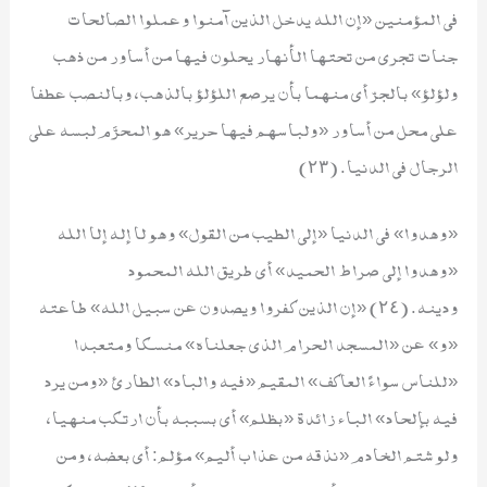
في المؤمنين «إن الله يدخل الذين آمنوا وعملوا الصالحات
جنات تجري من تحتها الأنهار يحلون فيها من أساور من ذهب
ولؤلؤ» بالجرّ أي منهما بأن يرصع اللؤلؤ بالذهب، وبالنصب عطفا
على محل من أساور «ولباسهم فيها حرير» هو المحرَّم لبسه على
الرجال في الدنيا. (٢٣)
«وهدوا» في الدنيا «إلى الطيب من القول» وهو لا إله إلا الله
«وهدوا إلى صراط الحميد» أي طريق الله المحمود
ودينه. (٢٤) «إن الذين كفروا ويصدون عن سبيل الله» طاعته
«و» عن «المسجد الحرام الذي جعلناه» منسكا ومتعبدا
«للناس سواءً العاكف» المقيم «فيه والباد» الطارئ «ومن يرد
فيه بإلحاد» الباء زائدة «بظلم» أي بسببه بأن ارتكب منهيا،
ولو شتم الخادم «نذقه من عذاب أليم» مؤلم: أي بعضه، ومن