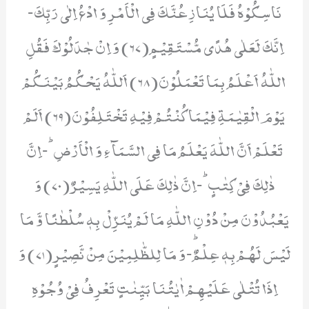
نَاسِكُوْهُ فَلَا یُنَازِعُنَّكَ فِی الْاَمْرِ وَ ادْعُ اِلٰى رَبِّكَؕ-
اِنَّكَ لَعَلٰى هُدًى مُّسْتَقِیْمٍ(67) وَ اِنْ جٰدَلُوْكَ فَقُلِ
اللّٰهُ اَعْلَمُ بِمَا تَعْمَلُوْنَ(68) اَللّٰهُ یَحْكُمُ بَیْنَكُمْ
یَوْمَ الْقِیٰمَةِ فِیْمَا كُنْتُمْ فِیْهِ تَخْتَلِفُوْنَ(69) اَلَمْ
تَعْلَمْ اَنَّ اللّٰهَ یَعْلَمُ مَا فِی السَّمَآءِ وَ الْاَرْضِؕ-اِنَّ
ذٰلِكَ فِیْ كِتٰبٍؕ-اِنَّ ذٰلِكَ عَلَى اللّٰهِ یَسِیْرٌ(70) وَ
یَعْبُدُوْنَ مِنْ دُوْنِ اللّٰهِ مَا لَمْ یُنَزِّلْ بِهٖ سُلْطٰنًا وَّ مَا
لَیْسَ لَهُمْ بِهٖ عِلْمٌؕ-وَ مَا لِلظّٰلِمِیْنَ مِنْ نَّصِیْرٍ(71) وَ
اِذَا تُتْلٰى عَلَیْهِمْ اٰیٰتُنَا بَیِّنٰتٍ تَعْرِفُ فِیْ وُجُوْهِ