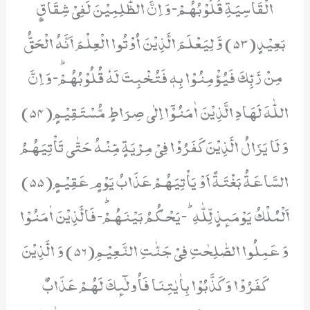
الْقَاسِیَةِ قُلُوْبُهُمْؕ-وَ اِنَّ الظّٰلِمِیْنَ لَفِیْ شِقَاقٍۭ
بَعِیْدٍ(53) وَّ لِیَعْلَمَ الَّذِیْنَ اُوْتُوا الْعِلْمَ اَنَّهُ الْحَقُّ
مِنْ رَّبِّكَ فَیُؤْمِنُوْا بِهٖ فَتُخْبِتَ لَهٗ قُلُوْبُهُمْؕ-وَ اِنَّ
اللّٰهَ لَهَادِ الَّذِیْنَ اٰمَنُوْۤا اِلٰى صِرَاطٍ مُّسْتَقِیْمٍ(54)
وَ لَا یَزَالُ الَّذِیْنَ كَفَرُوْا فِیْ مِرْیَةٍ مِّنْهُ حَتّٰى تَاْتِیَهُمُ
السَّاعَةُ بَغْتَةً اَوْ یَاْتِیَهُمْ عَذَابُ یَوْمٍ عَقِیْمٍ(55)
اَلْمُلْكُ یَوْمَىٕذٍ لِّلّٰهِؕ-یَحْكُمُ بَیْنَهُمْؕ-فَالَّذِیْنَ اٰمَنُوْا
وَ عَمِلُوا الصّٰلِحٰتِ فِیْ جَنّٰتِ النَّعِیْمِ(56) وَ الَّذِیْنَ
كَفَرُوْا وَ كَذَّبُوْا بِاٰیٰتِنَا فَاُولٰٓىٕكَ لَهُمْ عَذَابٌ