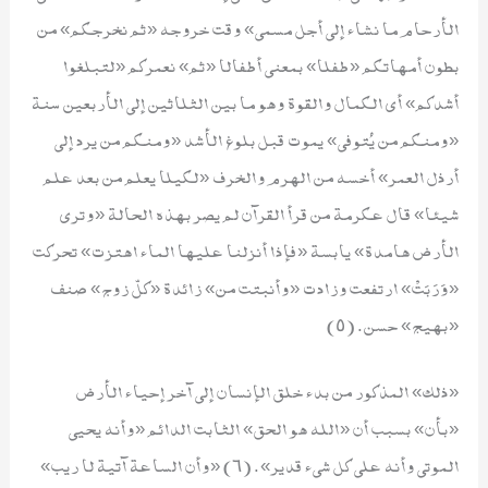
الأرحام ما نشاء إلى أجل مسمى» وقت خروجه «ثم نخرجكم» من
بطون أمهاتكم «طفلا» بمعنى أطفالا «ثم» نعمركم «لتبلغوا
أشدكم» أي الكمال والقوة وهو ما بين الثلاثين إلى الأربعين سنة
«ومنكم من يُتوفى» يموت قبل بلوغ الأشد «ومنكم من يرد إلى
أرذل العمر» أخسه من الهرم والخرف «لكيلا يعلم من بعد علم
شيئا» قال عكرمة من قرأ القرآن لم يصر بهذه الحالة «وترى
الأرض هامدة» يابسة «فإذا أنزلنا عليها الماء اهتزت» تحركت
«وَرَبَتْ» ارتفعت وزادت «وأنبتت من» زائدة «كلّ زوج» صنف
«بهيج» حسن. (٥)
«ذلك» المذكور من بدء خلق الإنسان إلى آخر إحياء الأرض
«بأن» بسبب أن «الله هو الحق» الثابت الدائم «وأنه يحيى
الموتى وأنه على كل شيء قدير». (٦) «وأن الساعة آتية لا ريب»