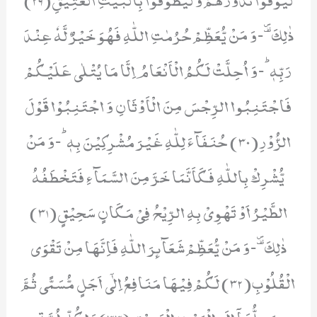
ذٰلِكَۗ-وَ مَنْ یُّعَظِّمْ حُرُمٰتِ اللّٰهِ فَهُوَ خَیْرٌ لَّهٗ عِنْدَ
رَبِّهٖؕ-وَ اُحِلَّتْ لَكُمُ الْاَنْعَامُ اِلَّا مَا یُتْلٰى عَلَیْكُمْ
فَاجْتَنِبُوا الرِّجْسَ مِنَ الْاَوْثَانِ وَ اجْتَنِبُوْا قَوْلَ
الزُّوْرِ(30) حُنَفَآءَ لِلّٰهِ غَیْرَ مُشْرِكِیْنَ بِهٖؕ-وَ مَنْ
یُّشْرِكْ بِاللّٰهِ فَكَاَنَّمَا خَرَّ مِنَ السَّمَآءِ فَتَخْطَفُهُ
الطَّیْرُ اَوْ تَهْوِیْ بِهِ الرِّیْحُ فِیْ مَكَانٍ سَحِیْقٍ(31)
ذٰلِكَۗ-وَ مَنْ یُّعَظِّمْ شَعَآىٕرَ اللّٰهِ فَاِنَّهَا مِنْ تَقْوَى
الْقُلُوْبِ(32) لَكُمْ فِیْهَا مَنَافِعُ اِلٰۤى اَجَلٍ مُّسَمًّى ثُمَّ
مَحِلُّهَاۤ اِلَى الْبَیْتِ الْعَتِیْقِ(33)وَ لِكُلِّ اُمَّةٍ