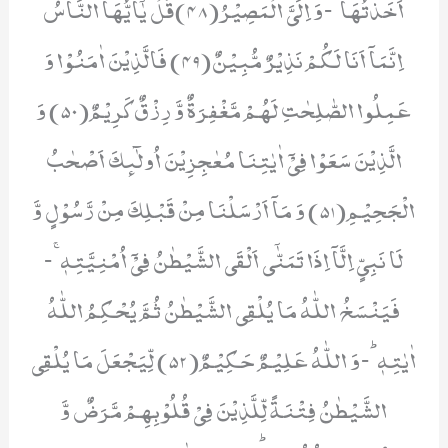
اَخَذْتُهَاۚ-وَ اِلَیَّ الْمَصِیْرُ(48)قُلْ یٰۤاَیُّهَا النَّاسُ
اِنَّمَاۤ اَنَا لَكُمْ نَذِیْرٌ مُّبِیْنٌ(49) فَالَّذِیْنَ اٰمَنُوْا وَ
عَمِلُوا الصّٰلِحٰتِ لَهُمْ مَّغْفِرَةٌ وَّ رِزْقٌ كَرِیْمٌ(50) وَ
الَّذِیْنَ سَعَوْا فِیْۤ اٰیٰتِنَا مُعٰجِزِیْنَ اُولٰٓىٕكَ اَصْحٰبُ
الْجَحِیْمِ(51) وَ مَاۤ اَرْسَلْنَا مِنْ قَبْلِكَ مِنْ رَّسُوْلٍ وَّ
لَا نَبِیٍّ اِلَّاۤ اِذَا تَمَنّٰۤى اَلْقَى الشَّیْطٰنُ فِیْۤ اُمْنِیَّتِهٖۚ-
فَیَنْسَخُ اللّٰهُ مَا یُلْقِی الشَّیْطٰنُ ثُمَّ یُحْكِمُ اللّٰهُ
اٰیٰتِهٖؕ-وَ اللّٰهُ عَلِیْمٌ حَكِیْمٌ(52) لِّیَجْعَلَ مَا یُلْقِی
الشَّیْطٰنُ فِتْنَةً لِّلَّذِیْنَ فِیْ قُلُوْبِهِمْ مَّرَضٌ وَّ