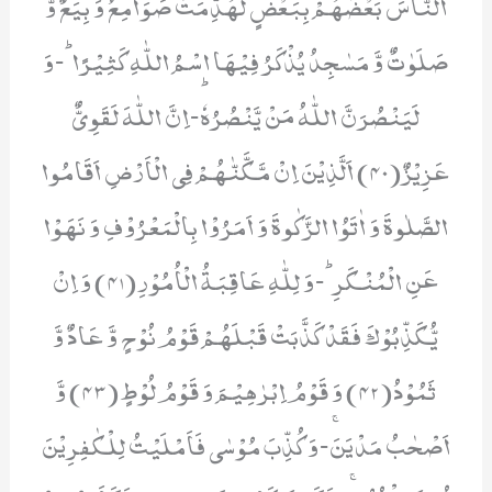
النَّاسَ بَعْضَهُمْ بِبَعْضٍ لَّهُدِّمَتْ صَوَامِعُ وَ بِیَعٌ وَّ
صَلَوٰتٌ وَّ مَسٰجِدُ یُذْكَرُ فِیْهَا اسْمُ اللّٰهِ كَثِیْرًاؕ-وَ
لَیَنْصُرَنَّ اللّٰهُ مَنْ یَّنْصُرُهٗؕ-اِنَّ اللّٰهَ لَقَوِیٌّ
عَزِیْزٌ(40) اَلَّذِیْنَ اِنْ مَّكَّنّٰهُمْ فِی الْاَرْضِ اَقَامُوا
الصَّلٰوةَ وَ اٰتَوُا الزَّكٰوةَ وَ اَمَرُوْا بِالْمَعْرُوْفِ وَ نَهَوْا
عَنِ الْمُنْكَرِؕ-وَ لِلّٰهِ عَاقِبَةُ الْاُمُوْرِ(41) وَ اِنْ
یُّكَذِّبُوْكَ فَقَدْ كَذَّبَتْ قَبْلَهُمْ قَوْمُ نُوْحٍ وَّ عَادٌ وَّ
ثَمُوْدُ(42) وَ قَوْمُ اِبْرٰهِیْمَ وَ قَوْمُ لُوْطٍ(43) وَّ
اَصْحٰبُ مَدْیَنَۚ-وَ كُذِّبَ مُوْسٰى فَاَمْلَیْتُ لِلْكٰفِرِیْنَ