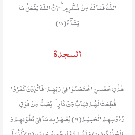
اللّٰهُ فَمَا لَهٗ مِنْ مُّكْرِمٍؕ-اِنَّ اللّٰهَ یَفْعَلُ مَا
یَشَآءُ(18)
السجدة
هٰذٰنِ خَصْمٰنِ اخْتَصَمُوْا فِیْ رَبِّهِمْ-فَالَّذِیْنَ كَفَرُوْا
قُطِّعَتْ لَهُمْ ثِیَابٌ مِّنْ نَّارٍؕ-یُصَبُّ مِنْ فَوْقِ
رُءُوْسِهِمُ الْحَمِیْمُ(19) یُصْهَرُ بِهٖ مَا فِیْ بُطُوْنِهِمْ وَ
الْجُلُوْدُﭤ(20) وَ لَهُمْ مَّقَامِعُ مِنْ حَدِیْدٍ(21) كُلَّمَاۤ