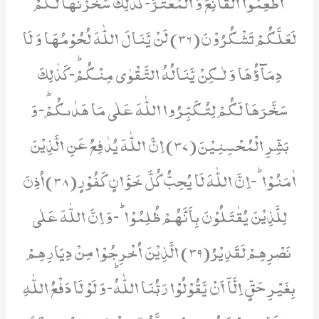
اَطْعِمُوا الْقَانِعَ وَ الْمُعْتَرَّؕ-كَذٰلِكَ سَخَّرْنٰهَا لَكُمْ
لَعَلَّكُمْ تَشْكُرُوْنَ(36) لَنْ یَّنَالَ اللّٰهَ لُحُوْمُهَا وَ لَا
دِمَآؤُهَا وَ لٰـكِنْ یَّنَالُهُ التَّقْوٰى مِنْكُمْؕ-كَذٰلِكَ
سَخَّرَهَا لَكُمْ لِتُكَبِّرُوا اللّٰهَ عَلٰى مَا هَدٰىكُمْؕ-وَ
بَشِّرِ الْمُحْسِنِیْنَ(37) اِنَّ اللّٰهَ یُدٰفِعُ عَنِ الَّذِیْنَ
اٰمَنُوْاؕ-اِنَّ اللّٰهَ لَا یُحِبُّ كُلَّ خَوَّانٍ كَفُوْرٍ(38)اُذِنَ
لِلَّذِیْنَ یُقٰتَلُوْنَ بِاَنَّهُمْ ظُلِمُوْاؕ-وَ اِنَّ اللّٰهَ عَلٰى
نَصْرِهِمْ لَقَدِیْرُ(39) الَّذِیْنَ اُخْرِجُوْا مِنْ دِیَارِهِمْ
بِغَیْرِ حَقٍّ اِلَّاۤ اَنْ یَّقُوْلُوْا رَبُّنَا اللّٰهُؕ-وَ لَوْ لَا دَفْعُ اللّٰهِ