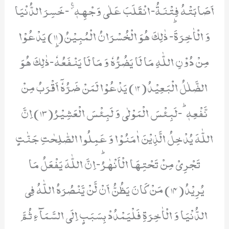
اَصَابَتْهُ فِتْنَةُ-انْقَلَبَ عَلٰى وَجْهِهٖ۫ۚ -خَسِرَ الدُّنْیَا
وَ الْاٰخِرَةَؕ- ذٰلِكَ هُوَ الْخُسْرَانُ الْمُبِیْنُ(11) یَدْعُوْا
مِنْ دُوْنِ اللّٰهِ مَا لَا یَضُرُّهٗ وَ مَا لَا یَنْفَعُهٗؕ-ذٰلِكَ هُوَ
الضَّلٰلُ الْبَعِیْدُ(12) یَدْعُوْا لَمَنْ ضَرُّهٗۤ اَقْرَبُ مِنْ
نَّفْعِهٖؕ-لَبِئْسَ الْمَوْلٰى وَ لَبِئْسَ الْعَشِیْرُ(13) اِنَّ
اللّٰهَ یُدْخِلُ الَّذِیْنَ اٰمَنُوْا وَ عَمِلُوا الصّٰلِحٰتِ جَنّٰتٍ
تَجْرِیْ مِنْ تَحْتِهَا الْاَنْهٰرُؕ-اِنَّ اللّٰهَ یَفْعَلُ مَا
یُرِیْدُ(14) مَنْ كَانَ یَظُنُّ اَنْ لَّنْ یَّنْصُرَهُ اللّٰهُ فِی
الدُّنْیَا وَ الْاٰخِرَةِ فَلْیَمْدُدْ بِسَبَبٍ اِلَى السَّمَآءِ ثُمَّ