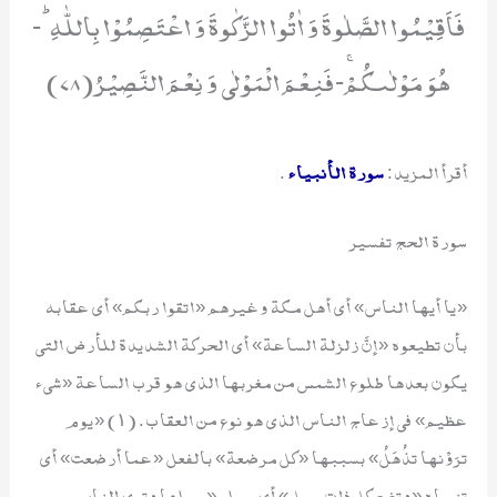
فَاَقِیْمُوا الصَّلٰوةَ وَ اٰتُوا الزَّكٰوةَ وَ اعْتَصِمُوْا بِاللّٰهِؕ-
هُوَ مَوْلٰىكُمْۚ-فَنِعْمَ الْمَوْلٰى وَ نِعْمَ النَّصِیْرُ(78)
أقرأ المزيد:
سورة الأنبياء
.
سورة الحج تفسير
«يا أيها الناس» أي أهل مكة وغيرهم «اتقوا ربكم» أي عقابه
بأن تطيعوه «إنَّ زلزلة الساعة» أي الحركة الشديدة للأرض التي
يكون بعدها طلوع الشمس من مغربها الذي هو قرب الساعة «شيء
عظيم» في إزعاج الناس الذي هو نوع من العقاب. (١) «يوم
ترَوْنها تذُهَلُ» بسببها «كل مرضعة» بالفعل «عما أرضعت» أي
تنساه «وتضع كل ذات حمل» أي حبلى «حملها وترى الناس