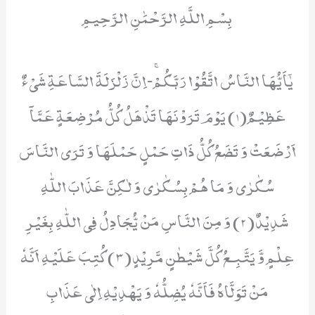
بِسْمِ اللَّهِ الرَّحْمَٰنِ الرَّحِيمِ
یٰۤاَیُّهَا النَّاسُ اتَّقُوْا رَبَّكُمْۚ-اِنَّ زَلْزَلَةَ السَّاعَةِ شَیْءٌ
عَظِیْمٌ(1) یَوْمَ تَرَوْنَهَا تَذْهَلُ كُلُّ مُرْضِعَةٍ عَمَّاۤ
اَرْضَعَتْ وَ تَضَعُ كُلُّ ذَاتِ حَمْلٍ حَمْلَهَا وَ تَرَى النَّاسَ
سُكٰرٰى وَ مَا هُمْ بِسُكٰرٰى وَ لٰكِنَّ عَذَابَ اللّٰهِ
شَدِیْدٌ(2) وَ مِنَ النَّاسِ مَنْ یُّجَادِلُ فِی اللّٰهِ بِغَیْرِ
عِلْمٍ وَّ یَتَّبِـعُ كُلَّ شَیْطٰنٍ مَّرِیْدٍ(3) كُتِبَ عَلَیْهِ اَنَّهٗ
مَنْ تَوَلَّاهُ فَاَنَّهٗ یُضِلُّهٗ وَ یَهْدِیْهِ اِلٰى عَذَابِ