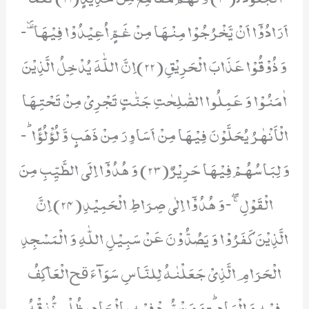
اَرَادُوْۤا اَنْ یَّخْرُجُوْا مِنْهَا مِنْ غَمٍّ اُعِیْدُوْا فِیْهَاۗ-
وَ ذُوْقُوْا عَذَابَ الْحَرِیْقِ(22)اِنَّ اللّٰهَ یُدْخِلُ الَّذِیْنَ
اٰمَنُوْا وَ عَمِلُوا الصّٰلِحٰتِ جَنّٰتٍ تَجْرِیْ مِنْ تَحْتِهَا
الْاَنْهٰرُ یُحَلَّوْنَ فِیْهَا مِنْ اَسَاوِرَ مِنْ ذَهَبٍ وَّ لُؤْلُؤًاؕ-
وَ لِبَاسُهُمْ فِیْهَا حَرِیْرٌ(23) وَ هُدُوْۤا اِلَى الطَّیِّبِ مِنَ
الْقَوْلِۚۖ-وَ هُدُوْۤا اِلٰى صِرَاطِ الْحَمِیْدِ(24) اِنَّ
الَّذِیْنَ كَفَرُوْا وَ یَصُدُّوْنَ عَنْ سَبِیْلِ اللّٰهِ وَ الْمَسْجِدِ
الْحَرَامِ الَّذِیْ جَعَلْنٰهُ لِلنَّاسِ سَوَآءَ ﰳالْعَاكِفُ
فِیْهِ وَ الْبَادِؕ-وَ مَنْ یُّرِدْ فِیْهِ بِاِلْحَادٍۭ بِظُلْمٍ نُّذِقْهُ