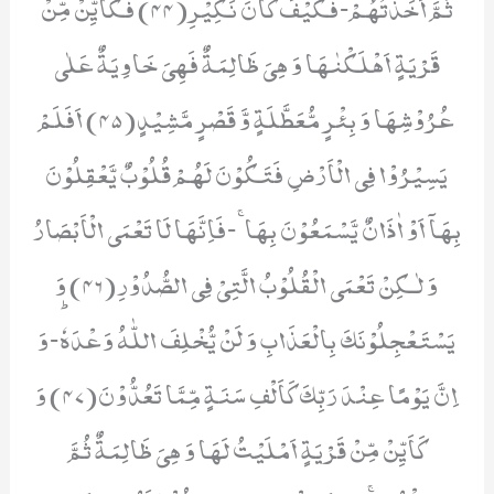
ثُمَّ اَخَذْتُهُمْۚ-فَكَیْفَ كَانَ نَكِیْرِ(44) فَكَاَیِّنْ مِّنْ
قَرْیَةٍ اَهْلَكْنٰهَا وَ هِیَ ظَالِمَةٌ فَهِیَ خَاوِیَةٌ عَلٰى
عُرُوْشِهَا وَ بِئْرٍ مُّعَطَّلَةٍ وَّ قَصْرٍ مَّشِیْدٍ(45) اَفَلَمْ
یَسِیْرُوْا فِی الْاَرْضِ فَتَكُوْنَ لَهُمْ قُلُوْبٌ یَّعْقِلُوْنَ
بِهَاۤ اَوْ اٰذَانٌ یَّسْمَعُوْنَ بِهَاۚ-فَاِنَّهَا لَا تَعْمَى الْاَبْصَارُ
وَ لٰـكِنْ تَعْمَى الْقُلُوْبُ الَّتِیْ فِی الصُّدُوْرِ(46) وَ
یَسْتَعْجِلُوْنَكَ بِالْعَذَابِ وَ لَنْ یُّخْلِفَ اللّٰهُ وَعْدَهٗؕ-وَ
اِنَّ یَوْمًا عِنْدَ رَبِّكَ كَاَلْفِ سَنَةٍ مِّمَّا تَعُدُّوْنَ(47) وَ
كَاَیِّنْ مِّنْ قَرْیَةٍ اَمْلَیْتُ لَهَا وَ هِیَ ظَالِمَةٌ ثُمَّ