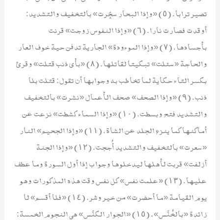
تصير ترابا. (٥) «وإذا البحار سجِّرت» بالتخفيف والتشديد:
أوقدت فصارت نارا. (٦) «وإذا النفوس زوجت» قرنت
بأجسادها. (٧) «وإذا الموءودة» الجارية تدفن حية خوف العار
والحاجة «سئلت» تبكيتا لقاتلها. (٨) «بأي ذنب قتلت» وقرئ
بكسر التاء حكاية لما تخاطب به وجوابها أن تقول: قتلت بلا
ذنب. (٩) «وإذا الصحف» صحف الأعمال «نشرت» بالتخفيف
والتشديد فتح وبسطت. (١٠) «وإذا السماء كشطت» نزعت عن
أماكنها كما ينزع الجلد عن الشاة. (١١) «وإذا الجحيم» النار
«سعرت» بالتخفيف والتشديد أُججت. (١٢) «وإذا الجنة
أزلفت» قربت لأهلها ليدخلوها وجواب إذا أول السورة وما عطف
عليها. (١٣) «علمت نفس» كل نفس وقت هذه المذكورات وهو
يوم القيامة «ما أحضرت» من خير وشر. (١٤) «فلا أقسم» لا
زائدة «بالخُنَّس». (١٥) «الجوار الكنَّس» هي النجوم الخمسة: