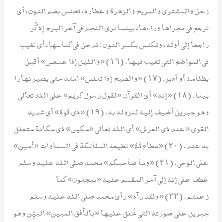
زحل والمشتري والمريخ والزهرة وعطارد، تخنس بضم النون، أي
ترجع في مجراها وراءها، بينما نرى النجم في آخر البرج إذ كَّر
راجعا إلى أوله، وتكنس بكسر النون: تدخل في كناسها، أي تغيب
في المواضع التي تغيب فيها. (١٦) «والليل إذا عسعس» أقبل
بظلامه أو أدبر. (١٧) «والصبح إذا تنفس» امتد حتى يصير نهارا
بينا. (١٨) «إنه» أي القرآن «لقول رسول كريم» على الله تعالى
وهو جبريل أضيف إليه لنزوله به. (١٩) «ذي قوة» أي شديد
القوى «عند ذي العرش» أي الله تعالى «مكين» ذي مكانة متعلق
به عند. (٢٠) «مطاع ثَمَّ» تطيعه الملائكة في السماوات «أمين»
على الوحي. (٢١) «وما صاحبكم» محمد صلى الله عليه وسلم
عطف على إنه إلى آخر المقسم عليه «بمجنون» كما
زعمتم. (٢٢) «ولقد رآه» رأى محمد صلى الله عليه وسلم
جبريل على صورته التي خُلق عليها «بالأفق المبين» البيِّن وهو