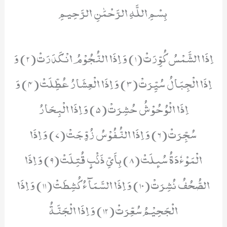
بِسْمِ اللَّهِ الرَّحْمَٰنِ الرَّحِيمِ
اِذَا الشَّمْسُ كُوِّرَتْ(1) وَ اِذَا النُّجُوْمُ انْكَدَرَتْ(2) وَ
اِذَا الْجِبَالُ سُیِّرَتْ(3) وَ اِذَا الْعِشَارُ عُطِّلَتْ(4) وَ
اِذَا الْوُحُوْشُ حُشِرَتْ(5) وَ اِذَا الْبِحَارُ
سُجِّرَتْ(6) وَ اِذَا النُّفُوْسُ زُوِّجَتْ(7) وَ اِذَا
الْمَوْءٗدَةُ سُىٕلَتْ(8) بِاَیِّ ذَنْۢبٍ قُتِلَتْ(9) وَ اِذَا
الصُّحُفُ نُشِرَتْ(10) وَ اِذَا السَّمَآءُ كُشِطَتْ(11) وَ اِذَا
الْجَحِیْمُ سُعِّرَتْ(12) وَ اِذَا الْجَنَّةُ