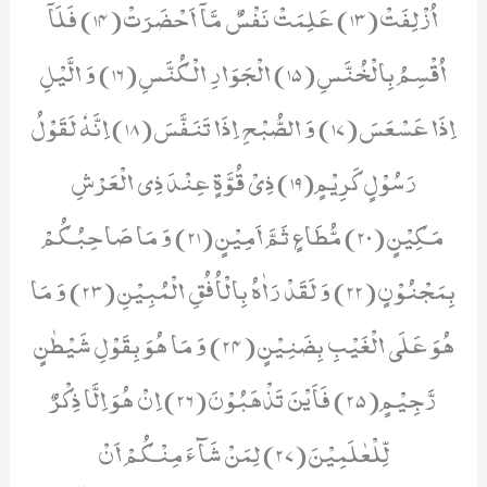
اُزْلِفَتْ(13) عَلِمَتْ نَفْسٌ مَّاۤ اَحْضَرَتْ(14) فَلَاۤ
اُقْسِمُ بِالْخُنَّسِ(15) الْجَوَارِ الْكُنَّسِ(16) وَ الَّیْلِ
اِذَا عَسْعَسَ(17) وَ الصُّبْحِ اِذَا تَنَفَّسَ(18) اِنَّهٗ لَقَوْلُ
رَسُوْلٍ كَرِیْمٍ(19) ذِیْ قُوَّةٍ عِنْدَ ذِی الْعَرْشِ
مَكِیْنٍ(20) مُّطَاعٍ ثَمَّ اَمِیْنٍ(21) وَ مَا صَاحِبُكُمْ
بِمَجْنُوْنٍ(22) وَ لَقَدْ رَاٰهُ بِالْاُفُقِ الْمُبِیْنِ(23) وَ مَا
هُوَ عَلَى الْغَیْبِ بِضَنِیْنٍ(24) وَ مَا هُوَ بِقَوْلِ شَیْطٰنٍ
رَّجِیْمٍ(25) فَاَیْنَ تَذْهَبُوْنَ(26) اِنْ هُوَ اِلَّا ذِكْرٌ
لِّلْعٰلَمِیْنَ(27) لِمَنْ شَآءَ مِنْكُمْ اَنْ