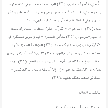
الأعلى بناحية المشرق. (٢٣) «وما هو» محمد صلى الله عليه
وسلم «على الغيب» ما غاب من الوحي وخبر السماء «بظنين» أي
بمتهم، وفي قراءة بالضاد، أي ببخيل فينتقص شيئا
منه. (٢٤) «وما هو» أي القرآن «بقول شيطان» مسترق السمع
«رجيم» مرجوم. (٢٥) «فأين تذهبون» فبأي طريق تسلكون في
إنكاركم القرآن وإعراضكم عنه. (٢٦) «إن» ما «هو إلا ذكر»
عظة «للعالمين» الإنس والجن. (٢٧) «لمن شاء منكم» بدل من
العالمين بإعادة الجار «أن يستقيم» باتباع الحق. (٢٨) «وما
تشاءون» الاستقامة على حق «إلا أن يشاء الله رب العالمين»
الخلائق استقامتكم عليه. (٢٩)
الكلمات الدالة
سورة التكوير | سورة التكوير تفسير