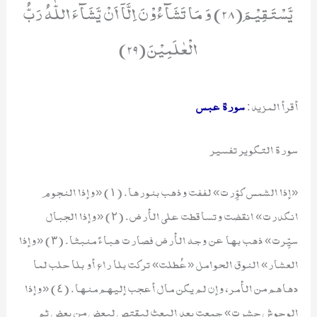
یَّسْتَقِیْمَ(28) وَ مَا تَشَآءُوْنَ اِلَّاۤ اَنْ یَّشَآءَ اللّٰهُ رَبُّ
الْعٰلَمِیْنَ(29)
أقرأ المزيد:
سورة عبس
سورة التكوير تفسير
«إذا الشمس كوِّرت» لففت وذهب بنورها. (١) «وإذا النجوم
انكدرت» انقضت وتساقطت على الأرض. (٢) «وإذا الجبال
سيِّرت» ذهب بها عن وجه الأرض فصارت هباءً منبثا. (٣) «وإذا
العشار» النوق الحوامل «عُطلت» تركت بلا راع أو بلا حلب لما
دهاهم من الأمر، وإن لم يكن مال أعجب إليهم منها. (٤) «وإذا
الوحوش حشرت» جمعت بعد البعث ليقتص لبعض من بعض ثم