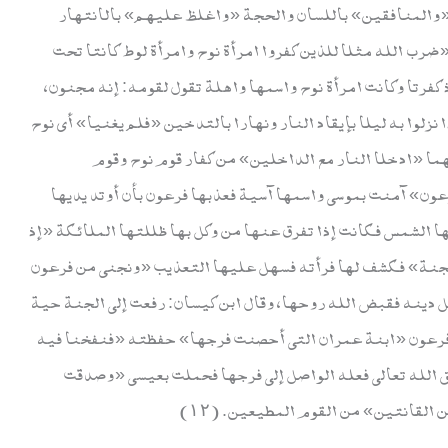
السيف «والمنافقين» باللسان والحجة «واغلظ عليهم» بالانتهار
قت «ومأواهم جهنم وبئس المصير» هي. (٩) «ضرب الله مثلا للذين كفروا امرأة نوح وامرأة لوط كانتا تحت
فرتا وكانت امرأة نوح واسمها واهلة تقول لقومه: إنه مجنون،
زلوا به ليلا بإيقاد النار ونهارا بالتدخين «فلم يغنيا» أي نوح
ا «ادخلا النار مع الداخلين» من كفار قوم نوح وقوم
أة فرعون» آمنت بموسى واسمها آسية فعذبها فرعون بأن أوتد يديها
الشمس فكانت إذا تفرق عنها من وكل بها ظللتها الملائكة «إذ
الجنة» فكشف لها فرأته فسهل عليها التعذيب «ونجني من فرعون
دينه فقبض الله روحها، وقال ابن كيسان: رفعت إلى الجنة حية
ف على امرأة فرعون «ابنة عمران التي أحصنت فرجها» حفظته «فنفخنا فيه
الله تعالى فعله الواصل إلى فرجها فحملت بعيسى «وصدقت
لقانتين» من القوم المطيعين. (١٢)