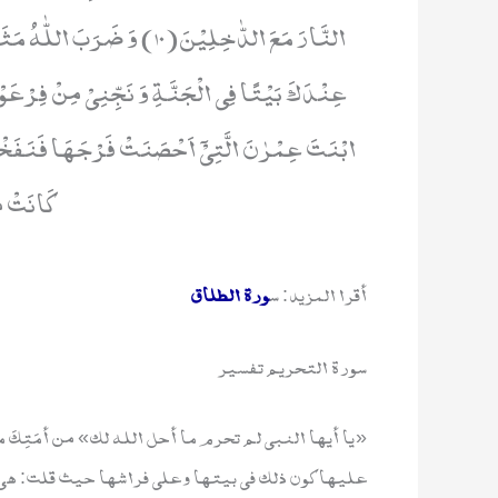
النَّارَ مَعَ الدّٰخِلِیْنَ(10) وَ
ابْنَتَ عِمْرٰنَ الَّتِیْۤ اَحْصَنَتْ فَرْجَهَا فَنَفَخْنَ
كَانَتْ مِ
أقرا المزيد: س
ورة الطلاق
سورة التحريم تفسير
«يا أيها النبي لم تحرم ما أحل الله لك» من أمَتِك
عليها كون ذلك في بيتها وعلى فراشها حيث قلت: ه