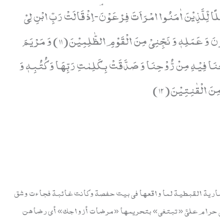
 ضَرَبَ اللّٰهُ مَثَلًا لِّلَّذِیْنَ اٰمَنُوا امْرَاَتَ فِرْعَوْنَۘ-اِذْ قَالَتْ رَبِّ ابْنِ لِیْ
عِنْدَكَ بَیْتًا فِی الْجَنَّةِ وَ نَجِّنِیْ مِنْ فِرْعَوْنَ وَ عَمَلِهٖ وَ نَجِّنِیْ مِنَ الْقَوْمِ الظّٰلِمِیْنَ(11) وَ مَرْیَمَ
ا فِیْهِ مِنْ رُّوْحِنَا وَ صَدَّقَتْ بِكَلِمٰتِ رَبِّهَا وَ كُتُبِهٖ وَ
نَ الْقٰنِتِیْنَ(12)
َ مارية القبطية لما واقعها في بيت حفصة وكانت غائبة فجاءت وشق
ي حرام عليَّ «تبتغي» بتحريمها «مرضات أزواجك» أي رضاهن