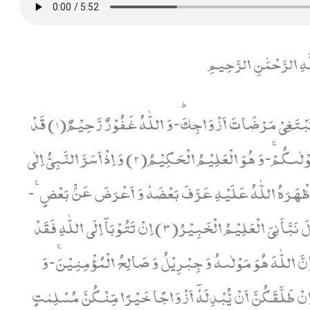
ّهِ الرَّحْمَٰنِ الرَّحِيمِ
یٰۤاَیُّهَا النَّبِیُّ لِمَ تُحَرِّمُ مَاۤ اَحَلَّ اللّٰهُ لَكَۚ-تَبْتَغِیْ مَرْضَاتَ اَزْوَاجِكَؕ-وَ اللّٰهُ غَفُوْرٌ رَّحِیْمٌ(1) قَدْ
فَرَضَ اللّٰهُ لَكُمْ تَحِلَّةَ اَیْمَانِكُمْۚ-وَ اللّٰهُ مَوْلٰىكُمْۚ-وَ هُوَ الْعَلِیْمُ الْحَكِیْمُ(2) وَ اِذْ اَسَرَّ النَّبِیُّ اِلٰى
اَظْهَرَهُ اللّٰهُ عَلَیْهِ عَرَّفَ بَعْضَهٗ وَ اَعْرَضَ عَنْۢ بَعْضٍۚ-
فَلَمَّا نَبَّاَهَا بِهٖ قَالَتْ مَنْ اَنْۢبَاَكَ هٰذَاؕ-قَالَ نَبَّاَنِیَ الْعَلِیْمُ الْخَبِیْرُ(3) اِنْ تَتُوْبَاۤ اِلَى اللّٰهِ فَقَدْ
َ اللّٰهَ هُوَ مَوْلٰىهُ وَ جِبْرِیْلُ وَ صَالِحُ الْمُؤْمِنِیْنَۚ-وَ
كَ ظَهِیْرٌ(4) عَسٰى رَبُّهٗۤ اِنْ طَلَّقَكُنَّ اَنْ یُّبْدِلَهٗۤ اَزْوَاجًا خَیْرًا مِّنْكُنَّ مُسْلِمٰتٍ