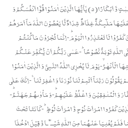
مُّؤْمِنٰتٍ قٰنِتٰتٍ تٰٓىٕبٰتٍ عٰبِدٰتٍ سٰٓىٕحٰتٍ ثَیِّبٰتٍ وَّ اَبْكَارًا(5) یٰۤاَیُّهَا الَّذِیْنَ اٰمَنُوْا قُوْۤا اَنْفُسَكُمْ وَ
َلَیْهَا مَلٰٓىٕكَةٌ غِلَاظٌ شِدَادٌ لَّا یَعْصُوْنَ اللّٰهَ مَاۤ اَمَرَهُمْ
وْنَ(6) یٰۤاَیُّهَا الَّذِیْنَ كَفَرُوْا لَا تَعْتَذِرُوا الْیَوْمَؕ-اِنَّمَا تُجْزَوْنَ مَا كُنْتُمْ
تُوْبُوْۤا اِلَى اللّٰهِ تَوْبَةً نَّصُوْحًاؕ-عَسٰى رَبُّكُمْ اَنْ یُّكَفِّرَ عَنْكُمْ
ا الْاَنْهٰرُۙ-یَوْمَ لَا یُخْزِی اللّٰهُ النَّبِیَّ وَ الَّذِیْنَ اٰمَنُوْا
ْ یَقُوْلُوْنَ رَبَّنَاۤ اَتْمِمْ لَنَا نُوْرَنَا وَ اغْفِرْ لَنَاۚ-اِنَّكَ عَلٰى
ُّ جَاهِدِ الْكُفَّارَ وَ الْمُنٰفِقِیْنَ وَ اغْلُظْ عَلَیْهِمْؕ-وَ مَاْوٰىهُمْ جَهَنَّمُؕ-
هُ مَثَلًا لِّلَّذِیْنَ كَفَرُوا امْرَاَتَ نُوْحٍ وَّ امْرَاَتَ لُوْطٍؕ-كَانَتَا تَحْتَ
َلَمْ یُغْنِیَا عَنْهُمَا مِنَ اللّٰهِ شَیْــٴًـا وَّ قِیْلَ ادْخُلَا