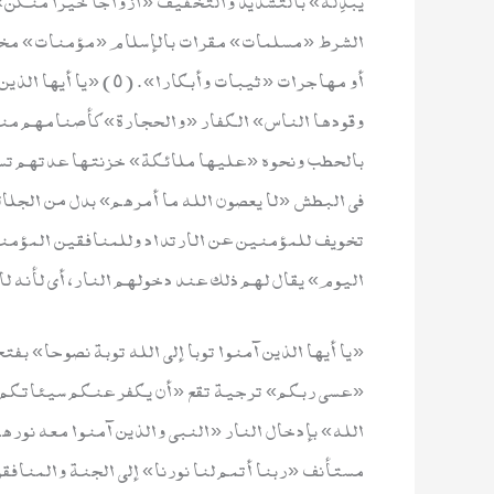
الشرط «مسلمات» مقرات بالإسلام «مؤمنات» مخ
أو مهاجرات «ثيبات وأبك
وقودها الناس» الكفار «والحجارة» كأصنامهم منها، ي
بالحطب ونحوه «عليها ملائكة» خزنتها عدتهم تسع
في البطش «لا يعصون الله ما أمرهم» بدل من الجلالة
اليوم» يقال لهم ذلك عند دخولهم النار، أي لأنه لا 
«يا أيها الذين آمنوا توبا إلى الله توبة نصوحا» بفتح 
«عسى ربكم» ترجية تقع «أن يكفر عنكم سيئاتكم و
الله» بإدخال النار «النبي والذين آمنوا معه نور
مستأنف «ربنا أتمم لنا نورنا» إلى الجنة والمنافقو