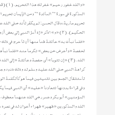
«والله غ
المذكورة في سورة “” المائدة “” ومن الإيمان تحريم 
تحريم مارية، وقال الحسن: لم يكفّر لأنه صلى الله 
الحكيم). (٢) «و» اذكر «إذ أسرَّ النبي إ
«فلما نبأت به» عائشة ظنا منها أن لا حرج في ذلك
لحفصة «وأعرض عن بعض» تكرما منه «فلما نبأها به
الله. (٣) «إن تتوبا» أي حفصة وعائشة «إلى ا
كراهة النبي صلى الله عليه وسلم له وذلك ذنب، وجو
لاستثقال الجمع بين تثنيتين فيما هو كالكلمة الواح
وفي قراءة بدونها تتعاونا «عليه» أي النبي فيما 
المؤمنين» أبو بكر وعمر رضي الله عنهما معطوف عل
يبدِّله» بالتشديد والتخفيف «أزواجا خيرا منكن»