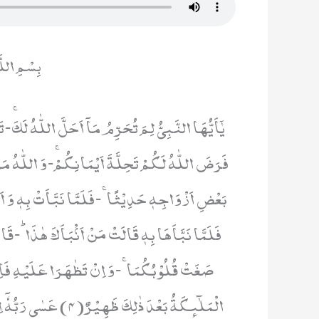
بِسْمِ اللَ
بَعْضِ اَزْوَاجِهٖ حَدِیْثًاۚ-فَلَمَّا نَبَّاَتْ بِهٖ وَ 
صَغَتْ قُلُوْبُكُمَاۚ-وَ اِنْ تَظٰهَرَا عَلَیْهِ فَاِنّ
الْمَلٰٓىٕكَةُ بَعْدَ ذٰلِ