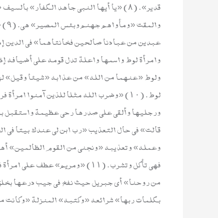
قدير». (٨) «يا أيها النبي جاهد الكفار» ب
والم
عبدين من عبادنا صالحين فخانتاهما» في الدين إذ ك
وامرأة لوط واسمها واعلة تدل قومه على أضيافه إذا ن
ولوط «عنهما من الله» من عذابه «شيئا وقيل» لهم
لوط. (١٠) «وضرب الله مثلا للذين آمنوا امر
ورجليها وألقى على صدرها رحى عظيمة واستقبل بها 
قالت» في حال التعذيب «رب ابن لي عندك بيتا في 
وعمله» وتعذيبه «ونجني من القوم الظالمين» أهل 
فهي تأكل وتشرب. (١١) «ومريم» عط
من روحنا» أي جبريل حيث نفخ في جيب درعها بخلق 
بكلمات ربها» شرائعه «وكتبه» المنزلة «وكانت من ا