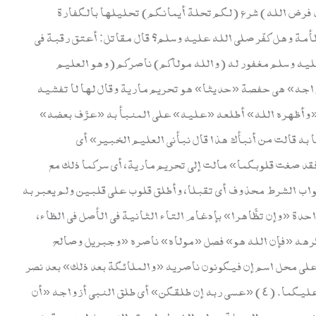
فور رحيم» غفر لك هذا التحريم. (١) (قد فرض الله) شرع (لكم تحلة أيمانكم) تحليلها بالكفارة
الأمة وهل كفّر صلى الله عليه وسلم؟ قال مقاتل: أعتق رقبة في
عليه وسلم مغفور له (والله مولاكم) ناصركم (وهو العليم
لى بعض أزواجه» هي حفصة «حديثا» هو تحريم مارية وقال لها لا تفشيه
 «وأظهره الله» أطلعه «عليه» على المنبأ به «عرَّف بعضه»
 قالت من أنبأك هذا قال نبأني العليم الخبير» أي
لله فقد صغت قلوبكما» مالت إلى تحريم مارية، أي سركما ذلك مع
اب الشرط محذوف أي تقبلا، وأطلق قلوب على قلبين ولم يعبر به
دة «وإن تظَّاهرا» بإدغام التاء الثانية في الأصل في الظاء،
يكرهه «فإن الله هو» فصل «مولاه» ناصره «وجبريل وصالح
ى محل اسم إن فيكونون ناصريه «والملائكة بعد ذلك» بعد نصر
الله والمذكورين «ظهير» ظهراء أعوان له في نصره عليكما. (٤) «عسى ربه إن طلقكن» أي طلق النبي أزواجه «أن
 خبر عسى والجملة جواب الشرط ولم يقع التبديل لعدم وقوع