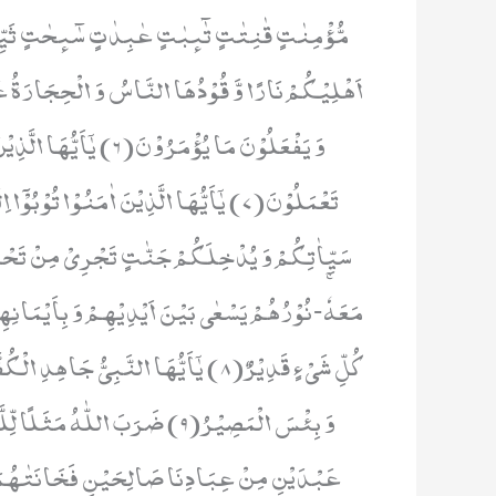
اَهْلِیْكُمْ نَارًا وَّ قُوْدُهَا النَّاسُ وَ الْحِجَارَةُ ع
وَ یَفْعَلُوْنَ مَا یُؤْمَرُ
تَعْمَلُوْنَ(7) یٰۤاَیُّهَا الَّذِیْنَ اٰمَنُوْا 
سَیِّاٰتِكُمْ وَ یُدْخِلَكُمْ جَنّٰتٍ تَجْرِیْ مِنْ تَحْتِهَ
مَعَهٗۚ-نُوْرُهُمْ یَسْعٰى بَیْنَ اَیْدِیْهِمْ وَ بِاَیْمَانِهِم
كُلِّ شَیْءٍ قَدِیْرٌ(8) یٰۤاَیُّهَا النَّبِی
وَ بِئْسَ الْمَصِیْرُ(9) ضَرَبَ اللّٰ
عَبْدَیْنِ مِنْ عِبَادِنَا صَالِحَیْنِ فَخَانَتٰهُمَا ف