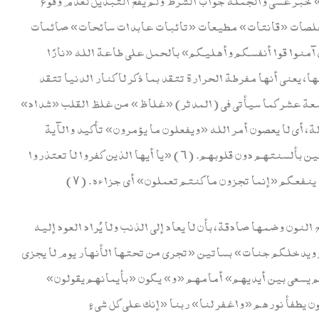
لصات «قانتات» مطيعات «تائبات عابدات سائحات» صائمات
ارا». (٥) «‌يا أيها الذين آمنوا قوا أنفسكم وأهليكم» بالحمل على طاعة الله «نارًا
عني أنها مفرطة الحرارة تتقد بما ذكر لا كنار الدنيا تتقد
ة عشر كما سيأتي في (المدثر) «غلاظ» من غلظ القلب «شداد»
، أي لا يعصون أمر الله «ويفعلون ما يؤمرون» تأكيد والآية
تخويف للمؤمنين عن الارتداد وللمنافقين المؤمنين بألسنتهم دون قلوبهم. (٦) «يا أيها الذين كفروا لا تعتذروا
ينفعكم «إنما تجزون ما كنتم تعملون» أي جزاءه. (٧)
النون وضمها صادقة، بأن لا يعاد إلى الذنب ولا يُراد العود إليه
يدخلكم جنات» بساتين «تجري من تحتها الأنهار يوم لا يجزي
هم يسعى بين أيديهم» أمامهم «و» يكون «بأيمانهم يقولون»
ن يطفأ نورهم «واغفر لنا» ربنا «إنك على كل شيءٍ